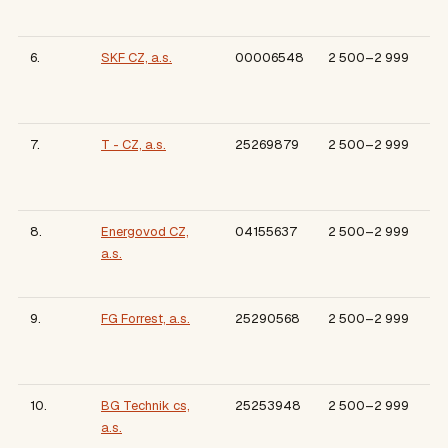
6.
SKF CZ, a.s.
00006548
2 500–2 999
7.
T - CZ, a.s.
25269879
2 500–2 999
8.
Energovod CZ,
04155637
2 500–2 999
a.s.
9.
FG Forrest, a.s.
25290568
2 500–2 999
10.
BG Technik cs,
25253948
2 500–2 999
a.s.