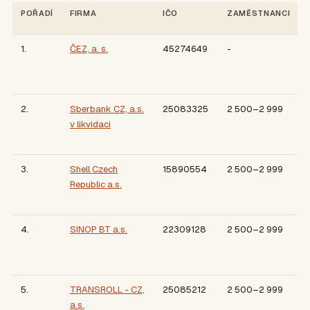
POŘADÍ
FIRMA
IČO
ZAMĚSTNANCI
1.
ČEZ, a. s.
45274649
-
2.
Sberbank CZ, a.s.
25083325
2 500–2 999
v likvidaci
3.
Shell Czech
15890554
2 500–2 999
Republic a.s.
4.
SINOP BT a.s.
22309128
2 500–2 999
5.
TRANSROLL - CZ,
25085212
2 500–2 999
a.s.