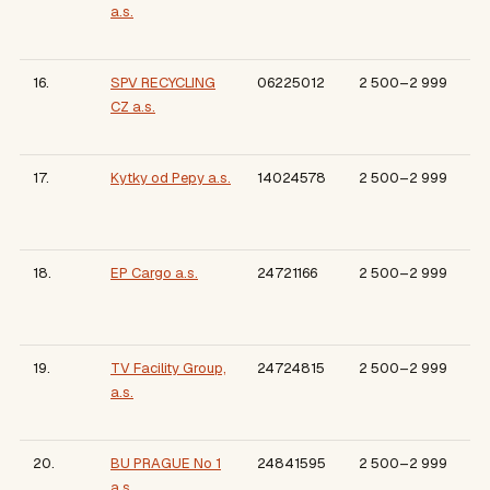
a.s.
16.
SPV RECYCLING
06225012
2 500–2 999
CZ a.s.
17.
Kytky od Pepy a.s.
14024578
2 500–2 999
18.
EP Cargo a.s.
24721166
2 500–2 999
19.
TV Facility Group,
24724815
2 500–2 999
a.s.
20.
BU PRAGUE No 1
24841595
2 500–2 999
a.s.