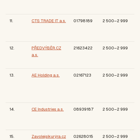
11.
CTS TRADE IT a.s.
01798189
2 500–2 999
12.
PŘEDVÝBĚR.CZ
21623422
2 500–2 999
a.s.
13.
AE Holding a.s.
02167123
2 500–2 999
14.
CE Industries a.s.
08939187
2 500–2 999
15.
Zavolejsikurýra.cz
02628015
2 500–2 999