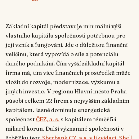
Základní kapitál představuje minimální výši
vlastního kapitálu společnosti potřebnou pro
její vznik a fungování. Jde o důležitou finanční
veličinu, která vypovídá o síle a potenciálu
daného podnikání. Čím vyšší základní kapitál
firma má, tím více finančních prostředků může
vložit do rozvoje, modernizace, výzkumu a
jiných investic. V regionu Hlavní město Praha
působí celkem 22 firem s nejvyšším základním
kapitálem. Jasně dominuje energetická
společnost
ČEZ, a. s.
s kapitálem téměř 54
miliard korun. Další významné společnosti v
žebříčku jsou
Sberbank CZ, a.s. v likvidaci
,
Shell