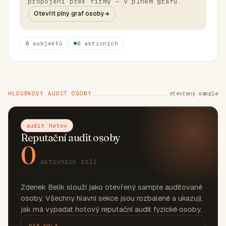
propojení přes firmy — v plném grafu.
Otevřít plný graf osoby
0 subjektů
0 aktivních
HLOUBKOVÝ AUDIT OSOBY
otevřený sample
audit hotov
Reputační audit osoby
0
aktivních rolí
Zdenek Belik slouží jako otevřený sample auditované
osoby. Všechny hlavní sekce jsou rozbalené a ukazují,
jak má vypadat hotový reputační audit fyzické osoby.