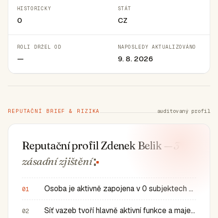
HISTORICKY
STÁT
0
CZ
ROLI DRŽEL OD
NAPOSLEDY AKTUALIZOVÁNO
—
9. 8. 2026
REPUTAČNÍ BRIEF & RIZIKA
auditovaný profil
Reputační profil Zdenek Belik
— 3
zásadní
zjištění
Osoba je aktivně zapojena v 0 subjektech a má 0 historic…
01
Síť vazeb tvoří hlavně aktivní funkce a majetkové role v…
02