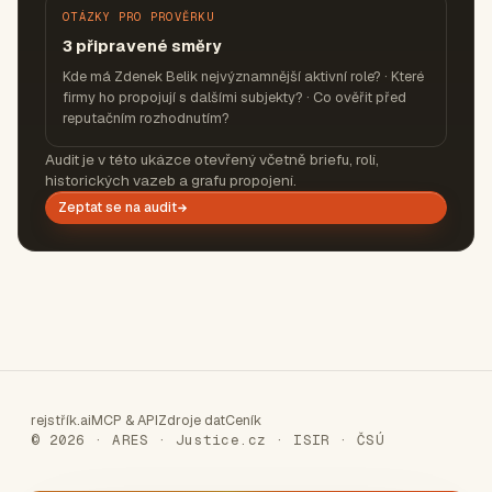
OTÁZKY PRO PROVĚRKU
3 připravené směry
Kde má Zdenek Belik nejvýznamnější aktivní role? · Které
firmy ho propojují s dalšími subjekty? · Co ověřit před
reputačním rozhodnutím?
Audit je v této ukázce otevřený včetně briefu, rolí,
historických vazeb a grafu propojení.
Zeptat se na audit
rejstřík.ai
MCP & API
Zdroje dat
Ceník
© 2026 · ARES · Justice.cz · ISIR · ČSÚ