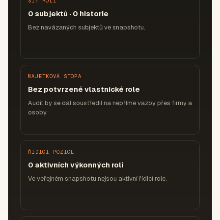
SÍŤ ROLÍ
0 subjektů · 0 historie
Bez navázaných subjektů ve snapshotu.
MAJETKOVÁ STOPA
Bez potvrzené vlastnické role
Audit by se dál soustředil na nepřímé vazby přes firmy a
osoby.
ŘÍDICÍ POZICE
0 aktivních výkonných rolí
Ve veřejném snapshotu nejsou aktivní řídicí role.