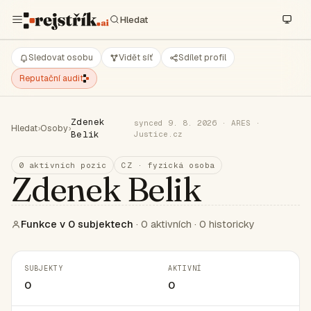
Sledovat osobu
Vidět síť
Sdílet profil
Reputační audit
Zdenek
synced 9. 8. 2026 · ARES ·
Hledat
›
Osoby
›
Belik
Justice.cz
0 aktivních pozic
CZ · fyzická osoba
Zdenek Belik
Funkce v 0 subjektech
· 0 aktivních · 0 historicky
SUBJEKTY
AKTIVNÍ
0
0