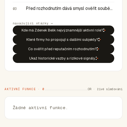
Před rozhodnutím dává smysl ověřit souběh rolí, historic…
03
navazující otázky →
Kde má Zdenek Belik nejvýznamnější aktivní role?
Které firmy ho propojují s dalšími subjekty?
Co ověřit před reputačním rozhodnutím?
Ukaž historické vazby a rizikové signály.
AKTIVNÍ FUNKCE · 0
OR · živé sledování
Žádné aktivní funkce.