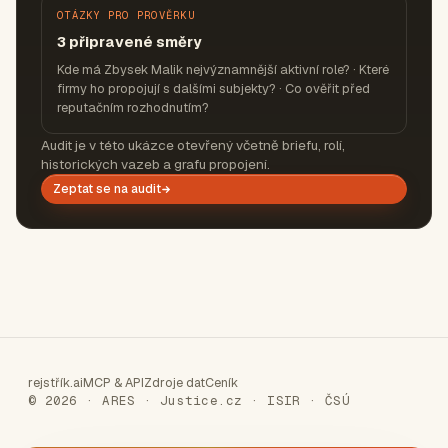
OTÁZKY PRO PROVĚRKU
3 připravené směry
Kde má Zbysek Malik nejvýznamnější aktivní role? · Které
firmy ho propojují s dalšími subjekty? · Co ověřit před
reputačním rozhodnutím?
Audit je v této ukázce otevřený včetně briefu, rolí,
historických vazeb a grafu propojení.
Zeptat se na audit
rejstřík.ai
MCP & API
Zdroje dat
Ceník
© 2026 · ARES · Justice.cz · ISIR · ČSÚ