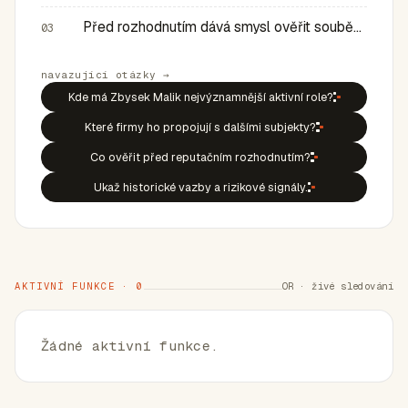
Před rozhodnutím dává smysl ověřit souběh rolí, historic…
03
navazující otázky →
Kde má Zbysek Malik nejvýznamnější aktivní role?
Které firmy ho propojují s dalšími subjekty?
Co ověřit před reputačním rozhodnutím?
Ukaž historické vazby a rizikové signály.
AKTIVNÍ FUNKCE · 0
OR · živé sledování
Žádné aktivní funkce.