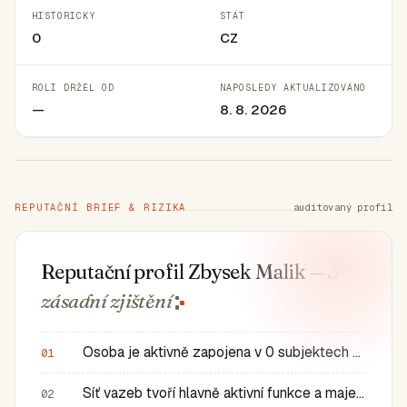
HISTORICKY
STÁT
0
CZ
ROLI DRŽEL OD
NAPOSLEDY AKTUALIZOVÁNO
—
8. 8. 2026
REPUTAČNÍ BRIEF & RIZIKA
auditovaný profil
Reputační profil Zbysek Malik
— 3
zásadní
zjištění
Osoba je aktivně zapojena v 0 subjektech a má 0 historic…
01
Síť vazeb tvoří hlavně aktivní funkce a majetkové role v…
02