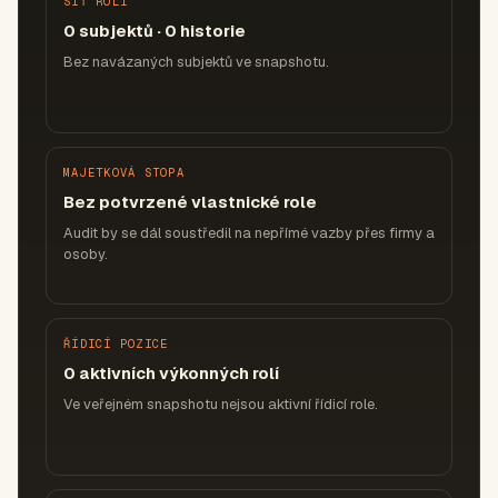
SÍŤ ROLÍ
0 subjektů · 0 historie
Bez navázaných subjektů ve snapshotu.
MAJETKOVÁ STOPA
Bez potvrzené vlastnické role
Audit by se dál soustředil na nepřímé vazby přes firmy a
osoby.
ŘÍDICÍ POZICE
0 aktivních výkonných rolí
Ve veřejném snapshotu nejsou aktivní řídicí role.