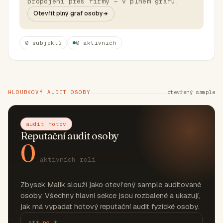
propojení přes firmy — v plném grafu.
Otevřít plný graf osoby
0 subjektů
0 aktivních
HLOUBKOVÝ AUDIT OSOBY
otevřený sample
audit hotov
Reputační audit osoby
0
aktivních rolí
Zbysek Malik slouží jako otevřený sample auditované
osoby. Všechny hlavní sekce jsou rozbalené a ukazují,
jak má vypadat hotový reputační audit fyzické osoby.