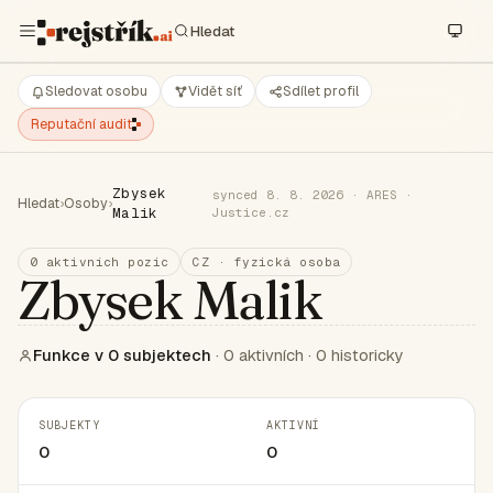
Sledovat osobu
Vidět síť
Sdílet profil
Reputační audit
Zbysek
synced 8. 8. 2026 · ARES ·
Hledat
›
Osoby
›
Malik
Justice.cz
0 aktivních pozic
CZ · fyzická osoba
Zbysek Malik
Funkce v 0 subjektech
· 0 aktivních · 0 historicky
SUBJEKTY
AKTIVNÍ
0
0