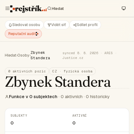
Sledovat osobu
Vidět síť
Sdílet profil
Reputační audit
Zbynek
synced 8. 8. 2026 · ARES ·
Hledat
›
Osoby
›
Standera
Justice.cz
0 aktivních pozic
CZ · fyzická osoba
Zbynek Standera
Funkce v 0 subjektech
· 0 aktivních · 0 historicky
SUBJEKTY
AKTIVNÍ
0
0