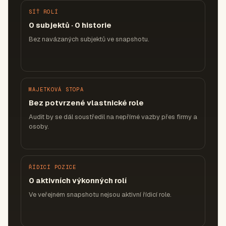
SÍŤ ROLÍ
0 subjektů · 0 historie
Bez navázaných subjektů ve snapshotu.
MAJETKOVÁ STOPA
Bez potvrzené vlastnické role
Audit by se dál soustředil na nepřímé vazby přes firmy a
osoby.
ŘÍDICÍ POZICE
0 aktivních výkonných rolí
Ve veřejném snapshotu nejsou aktivní řídicí role.