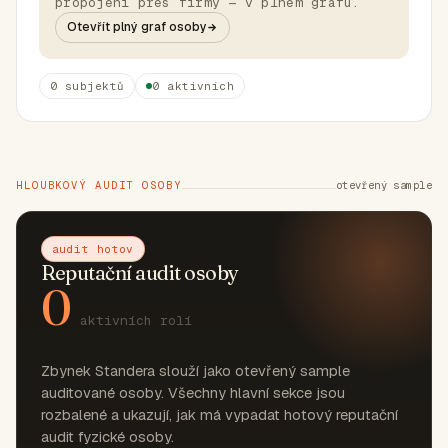
propojení přes firmy — v plném grafu.
Otevřít plný graf osoby
0 subjektů
0 aktivních
HLOUBKOVÝ AUDIT OSOBY
otevřený sample
audit hotov
Reputační audit osoby
0
aktivních rolí
Zbynek Standera slouží jako otevřený sample
auditované osoby. Všechny hlavní sekce jsou
rozbalené a ukazují, jak má vypadat hotový reputační
audit fyzické osoby.