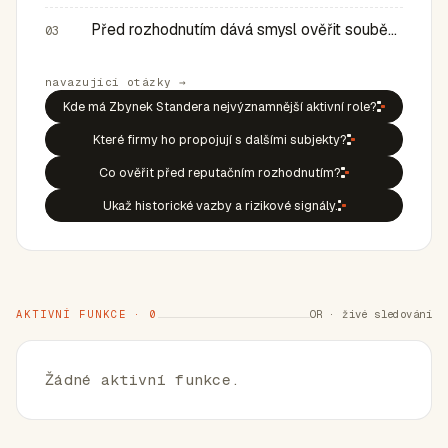
Před rozhodnutím dává smysl ověřit souběh rolí, historic…
03
navazující otázky →
Kde má Zbynek Standera nejvýznamnější aktivní role?
Které firmy ho propojují s dalšími subjekty?
Co ověřit před reputačním rozhodnutím?
Ukaž historické vazby a rizikové signály.
AKTIVNÍ FUNKCE · 0
OR · živé sledování
Žádné aktivní funkce.