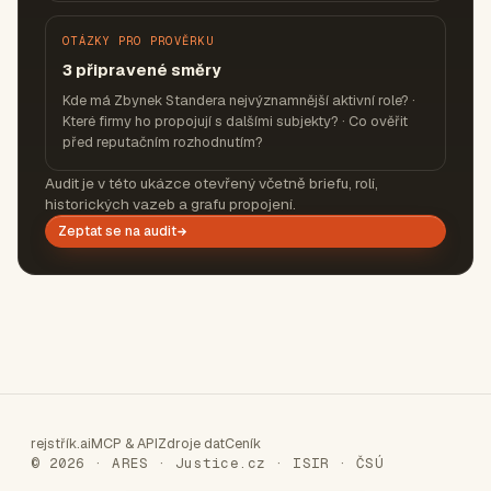
OTÁZKY PRO PROVĚRKU
3 připravené směry
Kde má Zbynek Standera nejvýznamnější aktivní role? ·
Které firmy ho propojují s dalšími subjekty? · Co ověřit
před reputačním rozhodnutím?
Audit je v této ukázce otevřený včetně briefu, rolí,
historických vazeb a grafu propojení.
Zeptat se na audit
rejstřík.ai
MCP & API
Zdroje dat
Ceník
© 2026 · ARES · Justice.cz · ISIR · ČSÚ