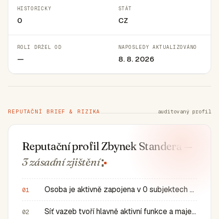
HISTORICKY
STÁT
0
CZ
ROLI DRŽEL OD
NAPOSLEDY AKTUALIZOVÁNO
—
8. 8. 2026
REPUTAČNÍ BRIEF & RIZIKA
auditovaný profil
Reputační profil Zbynek Standera
—
3 zásadní
zjištění
Osoba je aktivně zapojena v 0 subjektech a má 0 historic…
01
Síť vazeb tvoří hlavně aktivní funkce a majetkové role v…
02