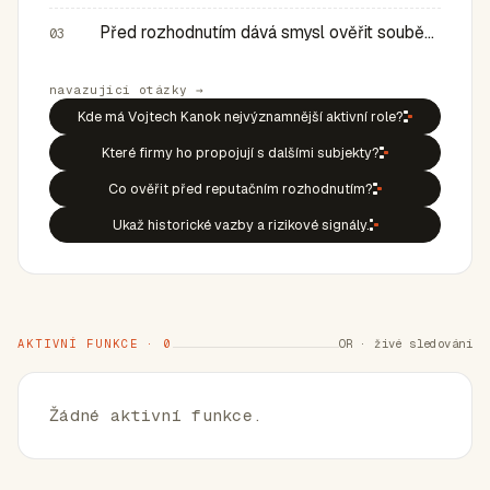
Před rozhodnutím dává smysl ověřit souběh rolí, historic…
03
navazující otázky →
Kde má Vojtech Kanok nejvýznamnější aktivní role?
Které firmy ho propojují s dalšími subjekty?
Co ověřit před reputačním rozhodnutím?
Ukaž historické vazby a rizikové signály.
AKTIVNÍ FUNKCE · 0
OR · živé sledování
Žádné aktivní funkce.