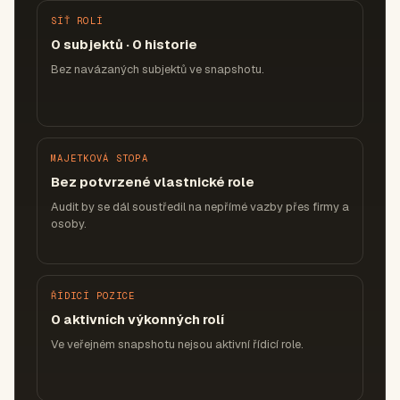
SÍŤ ROLÍ
0 subjektů · 0 historie
Bez navázaných subjektů ve snapshotu.
MAJETKOVÁ STOPA
Bez potvrzené vlastnické role
Audit by se dál soustředil na nepřímé vazby přes firmy a
osoby.
ŘÍDICÍ POZICE
0 aktivních výkonných rolí
Ve veřejném snapshotu nejsou aktivní řídicí role.