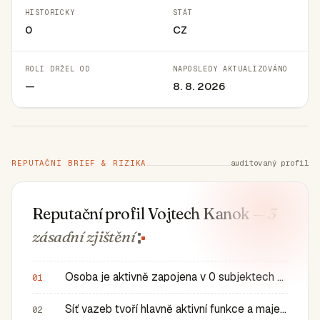
HISTORICKY
STÁT
0
CZ
ROLI DRŽEL OD
NAPOSLEDY AKTUALIZOVÁNO
—
8. 8. 2026
REPUTAČNÍ BRIEF & RIZIKA
auditovaný profil
Reputační profil Vojtech Kanok
— 3
zásadní
zjištění
Osoba je aktivně zapojena v 0 subjektech a má 0 historic…
01
Síť vazeb tvoří hlavně aktivní funkce a majetkové role v…
02