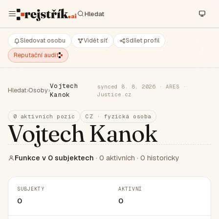
Sledovat osobu
Vidět síť
Sdílet profil
Reputační audit
Vojtech
synced 8. 8. 2026 · ARES ·
Hledat
›
Osoby
›
Kanok
Justice.cz
0 aktivních pozic
CZ · fyzická osoba
Vojtech Kanok
Funkce v 0 subjektech
· 0 aktivních · 0 historicky
SUBJEKTY
AKTIVNÍ
0
0