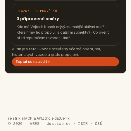
OTÁZKY PRO PROVĚRKU
3 připravené směry
Kde má Vojtech Kanok nejvýznamnější aktivní role? ·
Které firmy ho propojují s dalšími subjekty? · Co ověřit
před reputačním rozhodnutím?
Audit je v této ukázce otevřený včetně briefu, rolí,
historických vazeb a grafu propojení.
Zeptat se na audit
rejstřík.ai
MCP & API
Zdroje dat
Ceník
© 2026 · ARES · Justice.cz · ISIR · ČSÚ