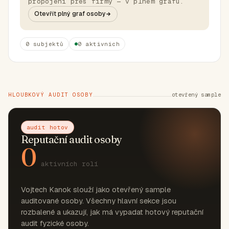
propojení přes firmy — v plném grafu.
Otevřít plný graf osoby
0 subjektů
0 aktivních
HLOUBKOVÝ AUDIT OSOBY
otevřený sample
audit hotov
Reputační audit osoby
0
aktivních rolí
Vojtech Kanok slouží jako otevřený sample
auditované osoby. Všechny hlavní sekce jsou
rozbalené a ukazují, jak má vypadat hotový reputační
audit fyzické osoby.