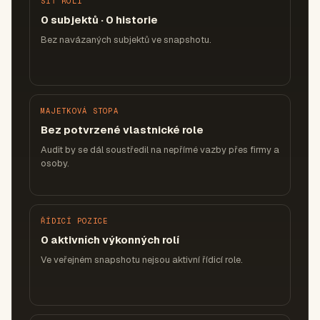
SÍŤ ROLÍ
0 subjektů · 0 historie
Bez navázaných subjektů ve snapshotu.
MAJETKOVÁ STOPA
Bez potvrzené vlastnické role
Audit by se dál soustředil na nepřímé vazby přes firmy a
osoby.
ŘÍDICÍ POZICE
0 aktivních výkonných rolí
Ve veřejném snapshotu nejsou aktivní řídicí role.