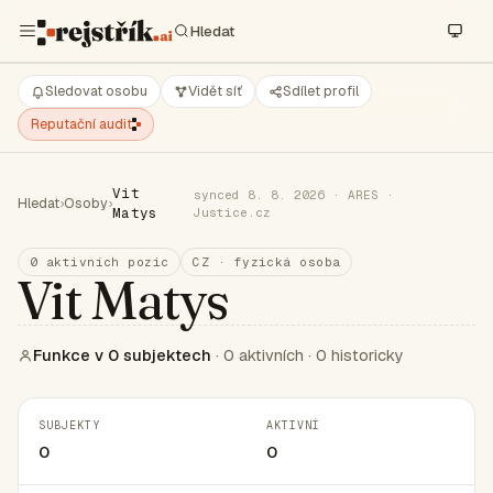
Sledovat osobu
Vidět síť
Sdílet profil
Reputační audit
Vit
synced 8. 8. 2026 · ARES ·
Hledat
›
Osoby
›
Matys
Justice.cz
0 aktivních pozic
CZ · fyzická osoba
Vit Matys
Funkce v 0 subjektech
· 0 aktivních · 0 historicky
SUBJEKTY
AKTIVNÍ
0
0