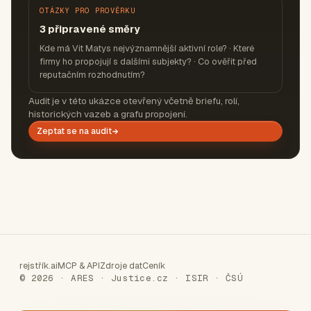
OTÁZKY PRO PROVĚRKU
3 připravené směry
Kde má Vit Matys nejvýznamnější aktivní role? · Které
firmy ho propojují s dalšími subjekty? · Co ověřit před
reputačním rozhodnutím?
Audit je v této ukázce otevřený včetně briefu, rolí,
historických vazeb a grafu propojení.
Zeptat se na audit
rejstřík.ai
MCP & API
Zdroje dat
Ceník
© 2026 · ARES · Justice.cz · ISIR · ČSÚ