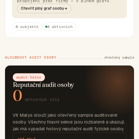
propojení přes firmy — v plném grafu.
Otevřít plný graf osoby
0 subjektů
0 aktivních
HLOUBKOVÝ AUDIT OSOBY
otevřený sample
audit hotov
Reputační audit osoby
0
aktivních rolí
Vit Matys slouží jako otevřený sample auditované
osoby. Všechny hlavní sekce jsou rozbalené a ukazují,
jak má vypadat hotový reputační audit fyzické osoby.