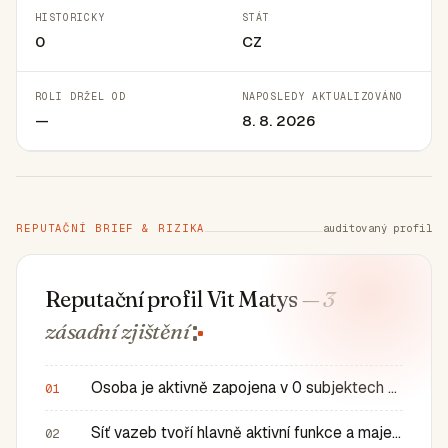
HISTORICKY
STÁT
0
CZ
ROLI DRŽEL OD
NAPOSLEDY AKTUALIZOVÁNO
—
8. 8. 2026
REPUTAČNÍ BRIEF & RIZIKA
auditovaný profil
Reputační profil Vit Matys
— 3
zásadní
zjištění
Osoba je aktivně zapojena v 0 subjektech a má 0 historic…
01
Síť vazeb tvoří hlavně aktivní funkce a majetkové role v…
02