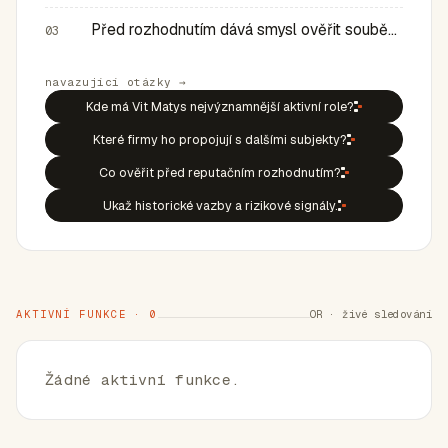
Před rozhodnutím dává smysl ověřit souběh rolí, historic…
03
navazující otázky →
Kde má Vit Matys nejvýznamnější aktivní role?
Které firmy ho propojují s dalšími subjekty?
Co ověřit před reputačním rozhodnutím?
Ukaž historické vazby a rizikové signály.
AKTIVNÍ FUNKCE · 0
OR · živé sledování
Žádné aktivní funkce.