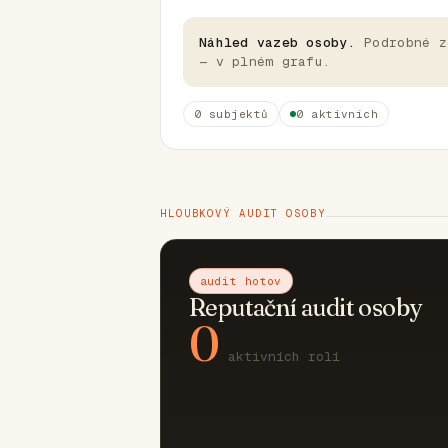
Náhled vazeb osoby.
Podrobné z
— v plném grafu.
0 subjektů
0 aktivních
HLOUBKOVÝ AUDIT OSOBY
audit hotov
Reputační audit osoby
0
aktivních rolí