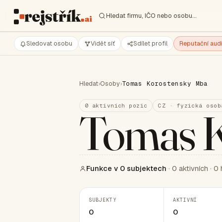
Hledat firmu, IČO nebo osobu…
Sledovat osobu
Vidět síť
Sdílet profil
Reputační audi
Hledat
›
Osoby
›
Tomas Korostensky Mba
0 aktivních pozic
CZ · fyzická osob
Tomas K
Funkce v 0 subjektech
· 0 aktivních · 0 
SUBJEKTY
AKTIVNÍ
0
0