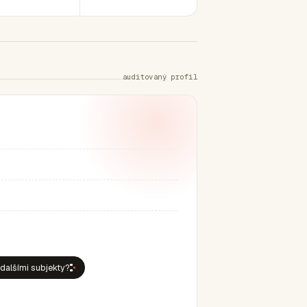
auditovaný profil
 dalšími subjekty?