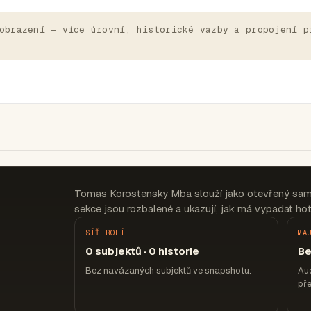
obrazení — více úrovní, historické vazby a propojení p
Tomas Korostensky Mba slouží jako otevřený sam
sekce jsou rozbalené a ukazují, jak má vypadat hot
SÍŤ ROLÍ
MA
0 subjektů · 0 historie
Be
Bez navázaných subjektů ve snapshotu.
Aud
pře