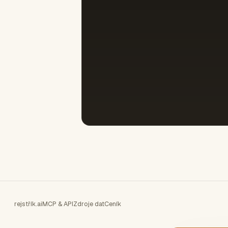
rejstřík.ai
MCP & API
Zdroje dat
Ceník