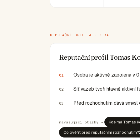
REPUTAČNÍ BRIEF & RIZIKA
Reputační profil Tomas K
Osoba je aktivně zapojena v 0
01
Síť vazeb tvoří hlavně aktivní
02
Před rozhodnutím dává smysl ov
03
Kde má Tomas Ko
navazující otázky →
Co ověřit před reputačním rozhodnutím?