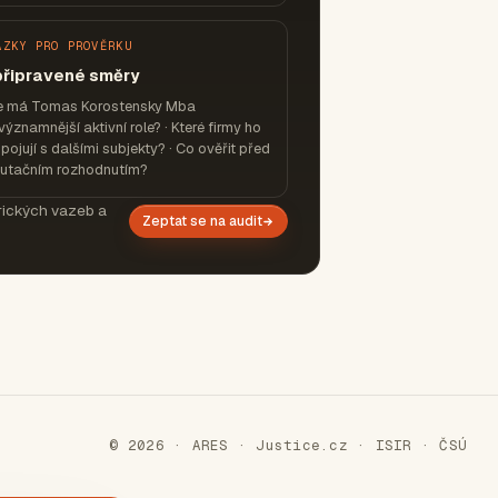
ÁZKY PRO PROVĚRKU
připravené směry
e má Tomas Korostensky Mba
významnější aktivní role? · Které firmy ho
pojují s dalšími subjekty? · Co ověřit před
putačním rozhodnutím?
orických vazeb a
Zeptat se na audit
© 2026 · ARES · Justice.cz · ISIR · ČSÚ