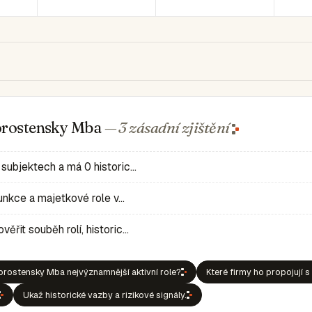
orostensky Mba
— 3 zásadní
zjištění
 subjektech a má 0 historic…
 funkce a majetkové role v…
ěřit souběh rolí, historic…
rostensky Mba nejvýznamnější aktivní role?
Které firmy ho propojují s
Ukaž historické vazby a rizikové signály.