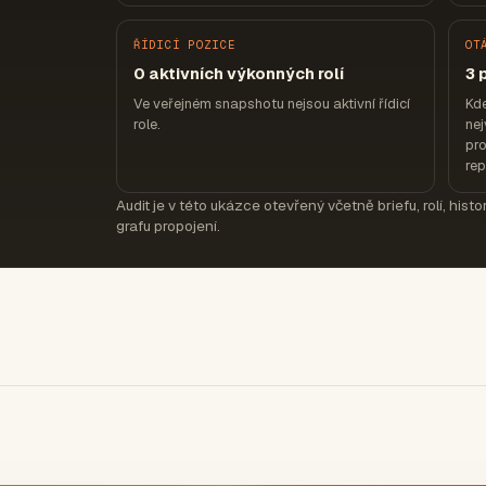
ŘÍDICÍ POZICE
OT
0 aktivních výkonných rolí
3 
Ve veřejném snapshotu nejsou aktivní řídicí
Kd
role.
nej
pro
re
Audit je v této ukázce otevřený včetně briefu, rolí, hist
grafu propojení.