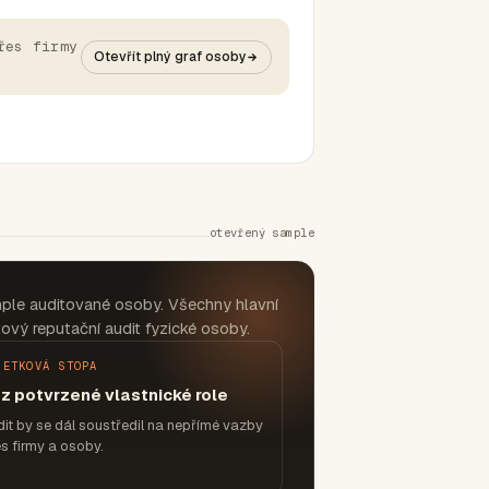
řes firmy
Otevřít plný graf osoby
otevřený sample
ple auditované osoby. Všechny hlavní
ový reputační audit fyzické osoby.
JETKOVÁ STOPA
z potvrzené vlastnické role
it by se dál soustředil na nepřímé vazby
s firmy a osoby.