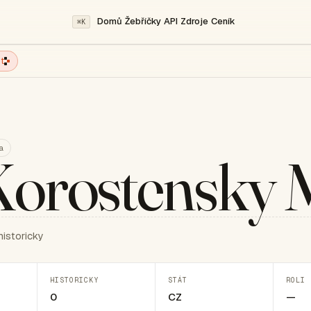
Domů
Žebříčky
API
Zdroje
Ceník
⌘K
t
a
orostensky 
historicky
HISTORICKY
STÁT
ROLI 
0
CZ
—