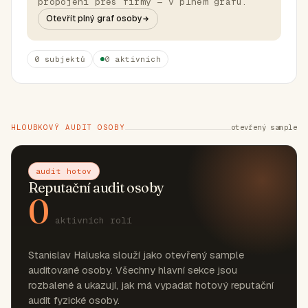
propojení přes firmy — v plném grafu.
Otevřít plný graf osoby
0 subjektů
0 aktivních
HLOUBKOVÝ AUDIT OSOBY
otevřený sample
audit hotov
Reputační audit osoby
0
aktivních rolí
Stanislav Haluska slouží jako otevřený sample
auditované osoby. Všechny hlavní sekce jsou
rozbalené a ukazují, jak má vypadat hotový reputační
audit fyzické osoby.