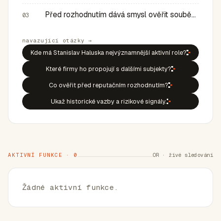
Před rozhodnutím dává smysl ověřit souběh rolí, historic…
03
navazující otázky →
Kde má Stanislav Haluska nejvýznamnější aktivní role?
Které firmy ho propojují s dalšími subjekty?
Co ověřit před reputačním rozhodnutím?
Ukaž historické vazby a rizikové signály.
AKTIVNÍ FUNKCE · 0
OR · živé sledování
Žádné aktivní funkce.