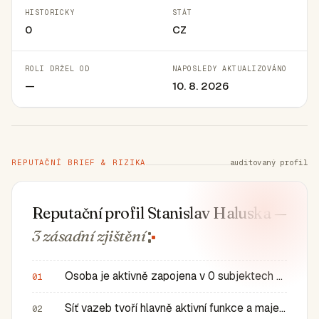
HISTORICKY
STÁT
0
CZ
ROLI DRŽEL OD
NAPOSLEDY AKTUALIZOVÁNO
—
10. 8. 2026
REPUTAČNÍ BRIEF & RIZIKA
auditovaný profil
Reputační profil Stanislav Haluska
—
3 zásadní
zjištění
Osoba je aktivně zapojena v 0 subjektech a má 0 historic…
01
Síť vazeb tvoří hlavně aktivní funkce a majetkové role v…
02