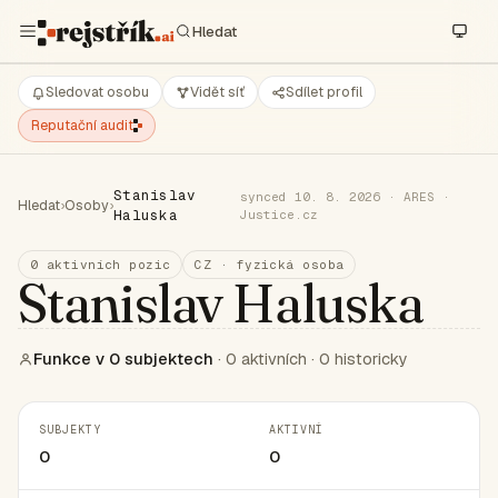
Sledovat osobu
Vidět síť
Sdílet profil
Reputační audit
Stanislav
synced 10. 8. 2026 · ARES ·
Hledat
›
Osoby
›
Haluska
Justice.cz
0 aktivních pozic
CZ · fyzická osoba
Stanislav Haluska
Funkce v 0 subjektech
· 0 aktivních · 0 historicky
SUBJEKTY
AKTIVNÍ
0
0