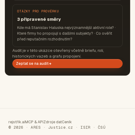
OTÁZKY PRO PROVĚRKU
3 připravené směry
Kde má Stanislav Haluska nejvýznamnější aktivní role? ·
Které firmy ho propojují s dalšími subjekty? · Co ověřit
před reputačním rozhodnutím?
Audit je v této ukázce otevřený včetně briefu, rolí,
historických vazeb a grafu propojení.
Zeptat se na audit
rejstřík.ai
MCP & API
Zdroje dat
Ceník
© 2026 · ARES · Justice.cz · ISIR · ČSÚ