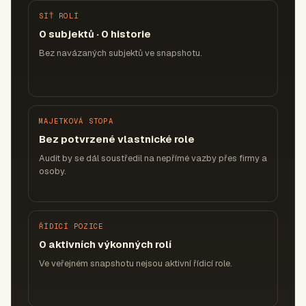
SÍŤ ROLÍ
0 subjektů · 0 historie
Bez navázaných subjektů ve snapshotu.
MAJETKOVÁ STOPA
Bez potvrzené vlastnické role
Audit by se dál soustředil na nepřímé vazby přes firmy a
osoby.
ŘÍDICÍ POZICE
0 aktivních výkonných rolí
Ve veřejném snapshotu nejsou aktivní řídicí role.