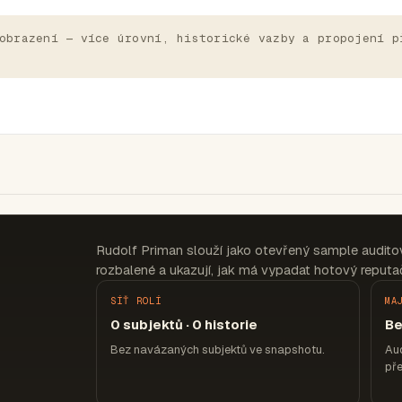
obrazení — více úrovní, historické vazby a propojení p
Rudolf Priman slouží jako otevřený sample audito
rozbalené a ukazují, jak má vypadat hotový reputač
SÍŤ ROLÍ
MA
0 subjektů · 0 historie
Be
Bez navázaných subjektů ve snapshotu.
Aud
pře