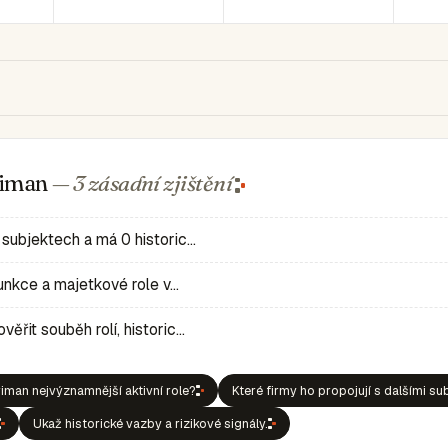
Priman
— 3 zásadní
zjištění
 subjektech a má 0 historic…
 funkce a majetkové role v…
ěřit souběh rolí, historic…
iman nejvýznamnější aktivní role?
Které firmy ho propojují s dalšími su
Ukaž historické vazby a rizikové signály.