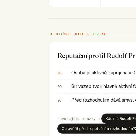
REPUTAČNÍ BRIEF & RIZIKA
Reputační profil Rudolf 
Osoba je aktivně zapojena v 0
01
Síť vazeb tvoří hlavně aktivní
02
Před rozhodnutím dává smysl ov
03
Kde má Rudolf Pr
navazující otázky →
Co ověřit před reputačním rozhodnutím?