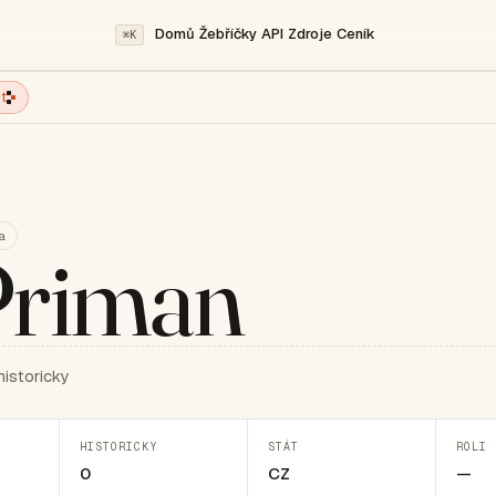
Domů
Žebříčky
API
Zdroje
Ceník
⌘K
t
a
Priman
historicky
HISTORICKY
STÁT
ROLI 
0
CZ
—