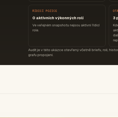
ŘÍDICÍ POZICE
OT
0 aktivních výkonných rolí
3 
Ve veřejném snapshotu nejsou aktivní řídicí
Kd
role.
akt
dal
re
Audit je v této ukázce otevřený včetně briefu, rolí, hist
grafu propojení.