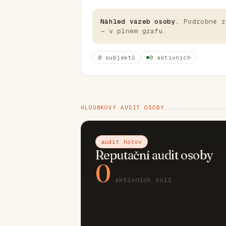
Náhled vazeb osoby.
Podrobné z
— v plném grafu.
0 subjektů
0 aktivních
HLOUBKOVÝ AUDIT OSOBY
audit hotov
Reputační audit osoby
0
aktivních rolí