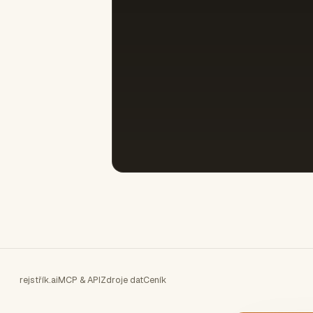
rejstřík.ai
MCP & API
Zdroje dat
Ceník