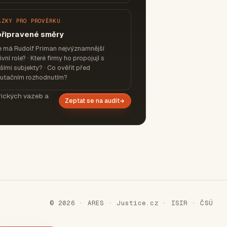
ÁZKY PRO PROVĚRKU
připravené směry
e má Rudolf Priman nejvýznamnější
ivní role? · Které firmy ho propojují s
šími subjekty? · Co ověřit před
putačním rozhodnutím?
orických vazeb a
Zeptat se na audit
© 2026 · ARES · Justice.cz · ISIR · ČSÚ