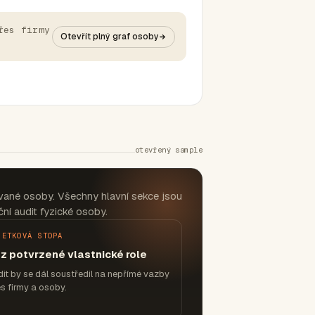
řes firmy
Otevřít plný graf osoby
otevřený sample
vané osoby. Všechny hlavní sekce jsou
ní audit fyzické osoby.
JETKOVÁ STOPA
z potvrzené vlastnické role
it by se dál soustředil na nepřímé vazby
s firmy a osoby.