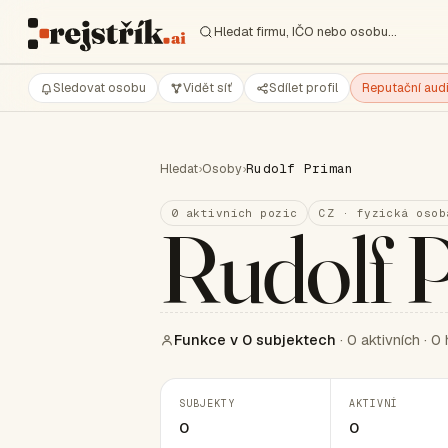
Hledat firmu, IČO nebo osobu…
Sledovat osobu
Vidět síť
Sdílet profil
Reputační audi
Hledat
›
Osoby
›
Rudolf Priman
0 aktivních pozic
CZ · fyzická osob
Rudolf 
Funkce v 0 subjektech
· 0 aktivních · 0 
SUBJEKTY
AKTIVNÍ
0
0