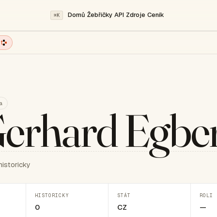
Domů
Žebříčky
API
Zdroje
Ceník
⌘K
t
a
Gerhard Egber
historicky
HISTORICKY
STÁT
ROLI 
0
CZ
—