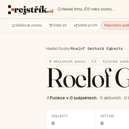
Hledat firmu, IČO nebo osobu…
Sledovat osobu
Vidět síť
Sdílet profil
Reputační audi
Hledat
›
Osoby
›
Roelof Gerhard Egberts
0 aktivních pozic
CZ · fyzická osob
Roelof 
Funkce v 0 subjektech
· 0 aktivních · 0 
SUBJEKTY
AKTIVNÍ
0
0