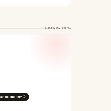
auditovaný profil
dalšími subjekty?