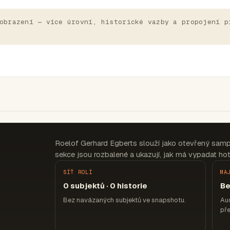
obrazení — více úrovní, historické vazby a propojení p
Roelof Gerhard Egberts slouží jako otevřený samp
sekce jsou rozbalené a ukazují, jak má vypadat hot
SÍŤ ROLÍ
MA
0 subjektů · 0 historie
Be
Bez navázaných subjektů ve snapshotu.
Aud
pře