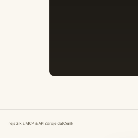
rejstřík.ai
MCP & API
Zdroje dat
Ceník