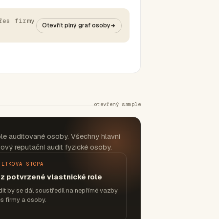
řes firmy
Otevřít plný graf osoby
otevřený sample
le auditované osoby. Všechny hlavní
ový reputační audit fyzické osoby.
JETKOVÁ STOPA
z potvrzené vlastnické role
it by se dál soustředil na nepřímé vazby
s firmy a osoby.