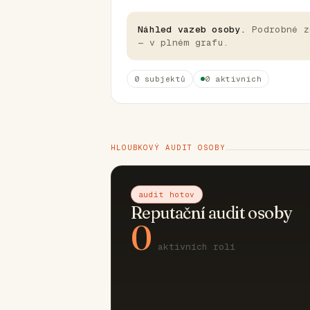
Náhled vazeb osoby.
Podrobné z
— v plném grafu.
0 subjektů
0 aktivních
HLOUBKOVÝ AUDIT OSOBY
audit hotov
Reputační audit osoby
0
aktivních rolí