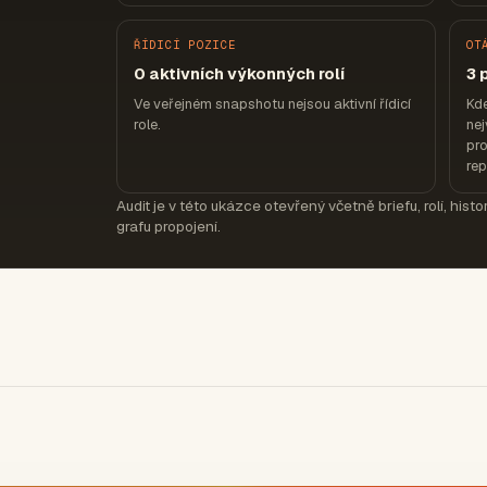
ŘÍDICÍ POZICE
OT
0 aktivních výkonných rolí
3 
Ve veřejném snapshotu nejsou aktivní řídicí
Kd
role.
nej
pro
re
Audit je v této ukázce otevřený včetně briefu, rolí, hist
grafu propojení.