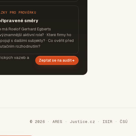
ÁZKY PRO PROVĚRKU
připravené směry
e má Roelof Gerhard Egberts
významnější aktivní role? · Které firmy ho
pojují s dalšími subjekty? · Co ověřit před
putačním rozhodnutím?
orických vazeb a
Zeptat se na audit
© 2026 · ARES · Justice.cz · ISIR · ČSÚ