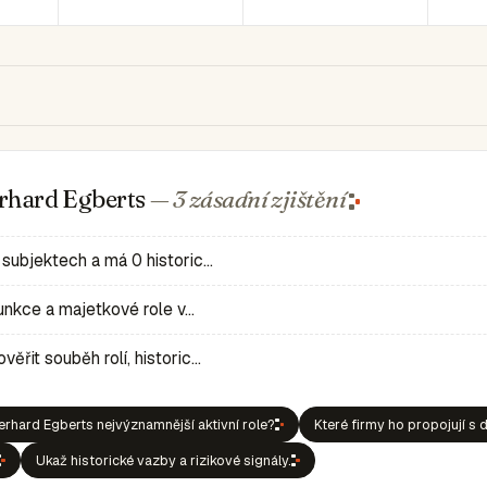
erhard Egberts
— 3 zásadní
zjištění
 subjektech a má 0 historic…
 funkce a majetkové role v…
ěřit souběh rolí, historic…
rhard Egberts nejvýznamnější aktivní role?
Které firmy ho propojují s 
Ukaž historické vazby a rizikové signály.