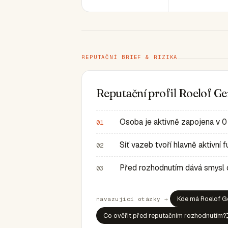
REPUTAČNÍ BRIEF & RIZIKA
Reputační profil Roelof G
Osoba je aktivně zapojena v 0
01
Síť vazeb tvoří hlavně aktivní
02
Před rozhodnutím dává smysl ov
03
Kde má Roelof Ge
navazující otázky →
Co ověřit před reputačním rozhodnutím?