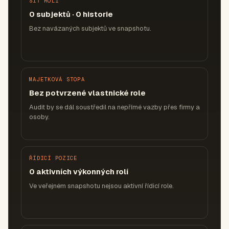
SÍŤ ROLÍ
0 subjektů · 0 historie
Bez navázaných subjektů ve snapshotu.
MAJETKOVÁ STOPA
Bez potvrzené vlastnické role
Audit by se dál soustředil na nepřímé vazby přes firmy a
osoby.
ŘÍDICÍ POZICE
0 aktivních výkonných rolí
Ve veřejném snapshotu nejsou aktivní řídicí role.