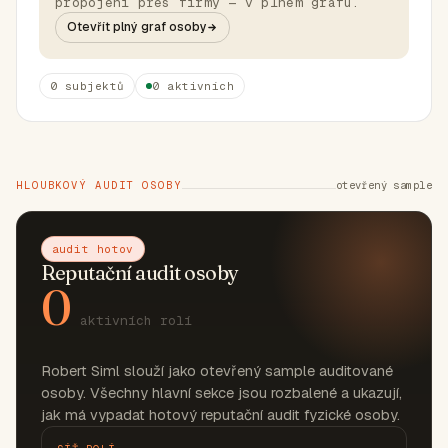
propojení přes firmy — v plném grafu.
Otevřít plný graf osoby
0 subjektů
0 aktivních
HLOUBKOVÝ AUDIT OSOBY
otevřený sample
audit hotov
Reputační audit osoby
0
aktivních rolí
Robert Siml slouží jako otevřený sample auditované
osoby. Všechny hlavní sekce jsou rozbalené a ukazují,
jak má vypadat hotový reputační audit fyzické osoby.