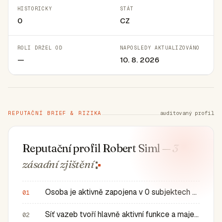
HISTORICKY
STÁT
0
CZ
ROLI DRŽEL OD
NAPOSLEDY AKTUALIZOVÁNO
—
10. 8. 2026
REPUTAČNÍ BRIEF & RIZIKA
auditovaný profil
Reputační profil Robert Siml
— 3
zásadní
zjištění
Osoba je aktivně zapojena v 0 subjektech a má 0 historic…
01
Síť vazeb tvoří hlavně aktivní funkce a majetkové role v…
02