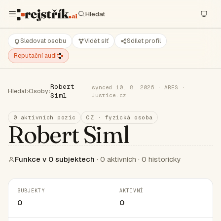
Sledovat osobu
Vidět síť
Sdílet profil
Reputační audit
Robert
synced 10. 8. 2026 · ARES ·
Hledat
›
Osoby
›
Siml
Justice.cz
0 aktivních pozic
CZ · fyzická osoba
Robert Siml
Funkce v 0 subjektech
· 0 aktivních · 0 historicky
SUBJEKTY
AKTIVNÍ
0
0