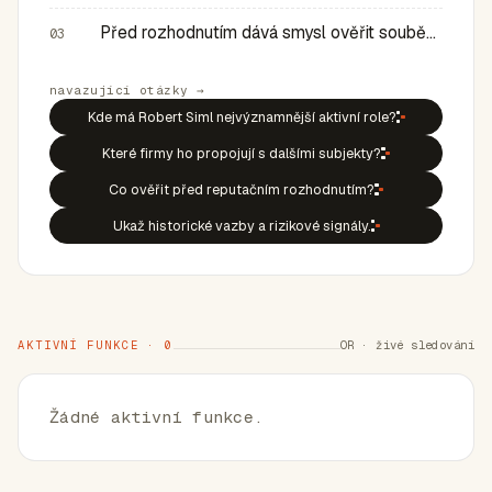
Před rozhodnutím dává smysl ověřit souběh rolí, historic…
03
navazující otázky →
Kde má Robert Siml nejvýznamnější aktivní role?
Které firmy ho propojují s dalšími subjekty?
Co ověřit před reputačním rozhodnutím?
Ukaž historické vazby a rizikové signály.
AKTIVNÍ FUNKCE · 0
OR · živé sledování
Žádné aktivní funkce.