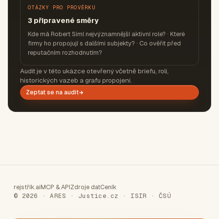
OTÁZKY PRO PROVĚRKU
3 připravené směry
Kde má Robert Siml nejvýznamnější aktivní role? · Které
firmy ho propojují s dalšími subjekty? · Co ověřit před
reputačním rozhodnutím?
Audit je v této ukázce otevřený včetně briefu, rolí,
historických vazeb a grafu propojení.
Zeptat se na audit
rejstřík.ai
MCP & API
Zdroje dat
Ceník
© 2026 · ARES · Justice.cz · ISIR · ČSÚ