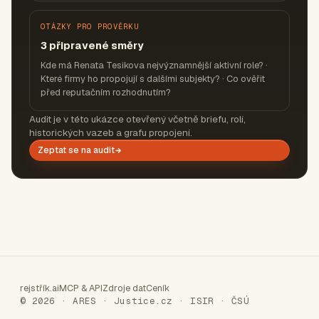
OTÁZKY PRO PROVĚRKU
3 připravené směry
Kde má Renata Tesikova nejvýznamnější aktivní role? ·
Které firmy ho propojují s dalšími subjekty? · Co ověřit
před reputačním rozhodnutím?
Audit je v této ukázce otevřený včetně briefu, rolí,
historických vazeb a grafu propojení.
Zeptat se na audit
rejstřík.ai
MCP & API
Zdroje dat
Ceník
© 2026 · ARES · Justice.cz · ISIR · ČSÚ