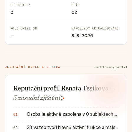
HISTORICKY
STÁT
0
CZ
ROLI DRŽEL OD
NAPOSLEDY AKTUALIZOVÁNO
—
8. 8. 2026
REPUTAČNÍ BRIEF & RIZIKA
auditovaný profil
Reputační profil Renata Tesikova
—
3 zásadní
zjištění
Osoba je aktivně zapojena v 0 subjektech a má 0 historic…
01
Síť vazeb tvoří hlavně aktivní funkce a majetkové role v…
02