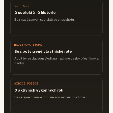
SÍŤ ROLÍ
0 subjektů · 0 historie
Bez navázaných subjektů ve snapshotu.
MAJETKOVÁ STOPA
Bez potvrzené vlastnické role
Audit by se dál soustředil na nepřímé vazby přes firmy a
osoby.
ŘÍDICÍ POZICE
0 aktivních výkonných rolí
Ve veřejném snapshotu nejsou aktivní řídicí role.