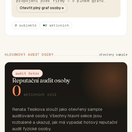
propojení přes firmy — v plném grafu.
Otevřít plný graf osoby
0 subjektů
0 aktivních
HLOUBKOVÝ AUDIT OSOBY
otevřený sample
audit hotov
Reputační audit osoby
0
aktivních rolí
Renata Tesikova slouží jako otevřený sample
auditované osoby. Všechny hlavní sekce jsou
rozbalené a ukazují, jak má vypadat hotový reputační
audit fyzické osoby.