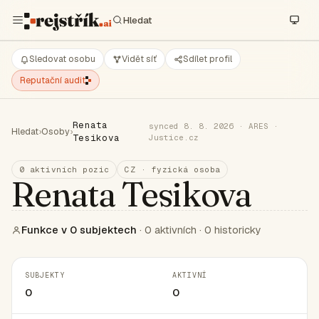
Sledovat osobu
Vidět síť
Sdílet profil
Reputační audit
Renata
synced 8. 8. 2026 · ARES ·
Hledat
›
Osoby
›
Tesikova
Justice.cz
0 aktivních pozic
CZ · fyzická osoba
Renata Tesikova
Funkce v 0 subjektech
· 0 aktivních · 0 historicky
SUBJEKTY
AKTIVNÍ
0
0