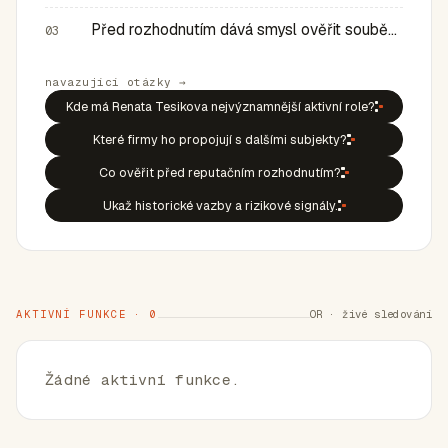
Před rozhodnutím dává smysl ověřit souběh rolí, historic…
03
navazující otázky →
Kde má Renata Tesikova nejvýznamnější aktivní role?
Které firmy ho propojují s dalšími subjekty?
Co ověřit před reputačním rozhodnutím?
Ukaž historické vazby a rizikové signály.
AKTIVNÍ FUNKCE · 0
OR · živé sledování
Žádné aktivní funkce.