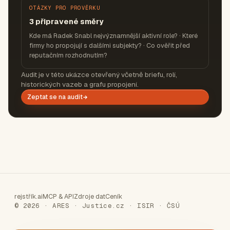
OTÁZKY PRO PROVĚRKU
3 připravené směry
Kde má Radek Snabl nejvýznamnější aktivní role? · Které
firmy ho propojují s dalšími subjekty? · Co ověřit před
reputačním rozhodnutím?
Audit je v této ukázce otevřený včetně briefu, rolí,
historických vazeb a grafu propojení.
Zeptat se na audit
rejstřík.ai
MCP & API
Zdroje dat
Ceník
© 2026 · ARES · Justice.cz · ISIR · ČSÚ