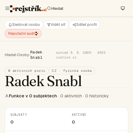
Sledovat osobu
Vidět síť
Sdílet profil
Reputační audit
Radek
synced 8. 8. 2026 · ARES ·
Hledat
›
Osoby
›
Snabl
Justice.cz
0 aktivních pozic
CZ · fyzická osoba
Radek Snabl
Funkce v 0 subjektech
· 0 aktivních · 0 historicky
SUBJEKTY
AKTIVNÍ
0
0