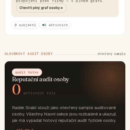
propojení přes firmy — v plném grafu.
Otevřít plný graf osoby
0 subjektů
0 aktivních
HLOUBKOVÝ AUDIT OSOBY
otevřený sample
audit hotov
Reputační audit osoby
0
aktivních rolí
Radek Snabl slouží jako otevřený sample auditované
osoby. Všechny hlavní sekce jsou rozbalené a ukazují,
jak má vypadat hotový reputační audit fyzické osoby.