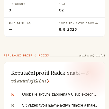
HISTORICKY
STÁT
0
CZ
ROLI DRŽEL OD
NAPOSLEDY AKTUALIZOVÁNO
—
8. 8. 2026
REPUTAČNÍ BRIEF & RIZIKA
auditovaný profil
Reputační profil Radek Snabl
— 3
zásadní
zjištění
Osoba je aktivně zapojena v 0 subjektech a má 0 historic…
01
Síť vazeb tvoří hlavně aktivní funkce a majetkové role v…
02