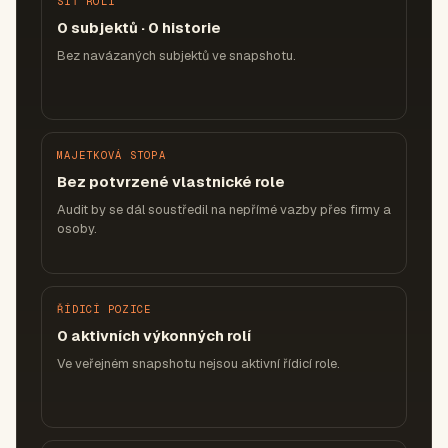
SÍŤ ROLÍ
0 subjektů · 0 historie
Bez navázaných subjektů ve snapshotu.
MAJETKOVÁ STOPA
Bez potvrzené vlastnické role
Audit by se dál soustředil na nepřímé vazby přes firmy a
osoby.
ŘÍDICÍ POZICE
0 aktivních výkonných rolí
Ve veřejném snapshotu nejsou aktivní řídicí role.