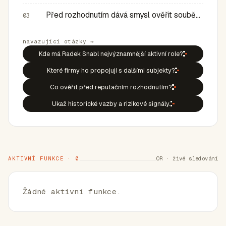
Před rozhodnutím dává smysl ověřit souběh rolí, historic…
03
navazující otázky →
Kde má Radek Snabl nejvýznamnější aktivní role?
Které firmy ho propojují s dalšími subjekty?
Co ověřit před reputačním rozhodnutím?
Ukaž historické vazby a rizikové signály.
AKTIVNÍ FUNKCE · 0
OR · živé sledování
Žádné aktivní funkce.