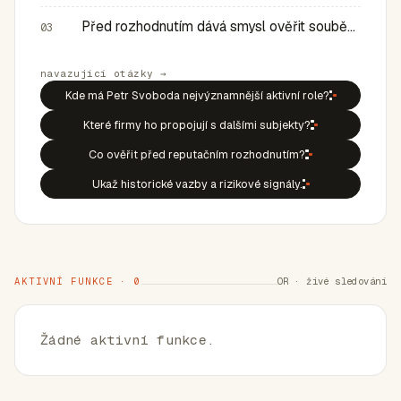
Před rozhodnutím dává smysl ověřit souběh rolí, historic…
03
navazující otázky →
Kde má Petr Svoboda nejvýznamnější aktivní role?
Které firmy ho propojují s dalšími subjekty?
Co ověřit před reputačním rozhodnutím?
Ukaž historické vazby a rizikové signály.
AKTIVNÍ FUNKCE · 0
OR · živé sledování
Žádné aktivní funkce.