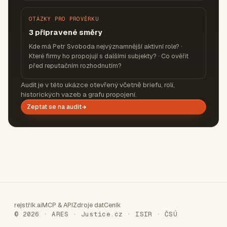
OTÁZKY PRO PROVĚRKU
3 připravené směry
Kde má Petr Svoboda nejvýznamnější aktivní role? ·
Které firmy ho propojují s dalšími subjekty? · Co ověřit
před reputačním rozhodnutím?
Audit je v této ukázce otevřený včetně briefu, rolí,
historických vazeb a grafu propojení.
Zeptat se na audit
rejstřík.ai
MCP & API
Zdroje dat
Ceník
© 2026 · ARES · Justice.cz · ISIR · ČSÚ