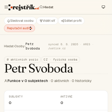
Sledovat osobu
Vidět síť
Sdílet profil
Reputační audit
Petr
synced 8. 8. 2026 · ARES ·
Hledat
›
Osoby
›
Svoboda
Justice.cz
0 aktivních pozic
CZ · fyzická osoba
Petr Svoboda
Funkce v 0 subjektech
· 0 aktivních · 0 historicky
SUBJEKTY
AKTIVNÍ
0
0