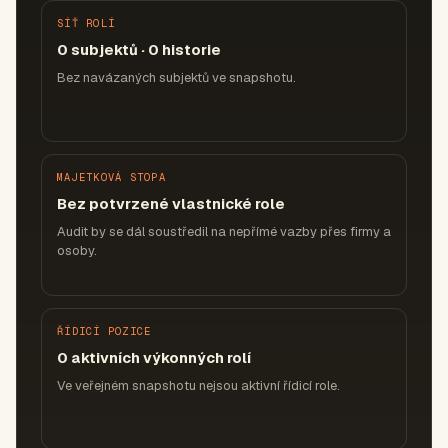
SÍŤ ROLÍ
0 subjektů · 0 historie
Bez navázaných subjektů ve snapshotu.
MAJETKOVÁ STOPA
Bez potvrzené vlastnické role
Audit by se dál soustředil na nepřímé vazby přes firmy a
osoby.
ŘÍDICÍ POZICE
0 aktivních výkonných rolí
Ve veřejném snapshotu nejsou aktivní řídicí role.