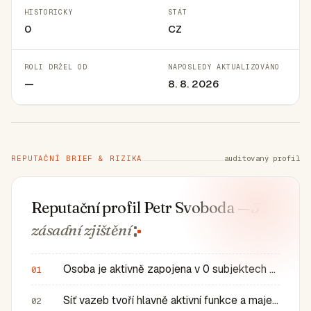
HISTORICKY
STÁT
0
CZ
ROLI DRŽEL OD
NAPOSLEDY AKTUALIZOVÁNO
—
8. 8. 2026
REPUTAČNÍ BRIEF & RIZIKA
auditovaný profil
Reputační profil Petr Svoboda
— 3
zásadní
zjištění
Osoba je aktivně zapojena v 0 subjektech a má 0 historic…
01
Síť vazeb tvoří hlavně aktivní funkce a majetkové role v…
02