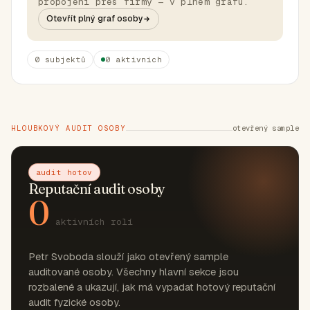
propojení přes firmy — v plném grafu.
Otevřít plný graf osoby
0 subjektů
0 aktivních
HLOUBKOVÝ AUDIT OSOBY
otevřený sample
audit hotov
Reputační audit osoby
0
aktivních rolí
Petr Svoboda slouží jako otevřený sample
auditované osoby. Všechny hlavní sekce jsou
rozbalené a ukazují, jak má vypadat hotový reputační
audit fyzické osoby.