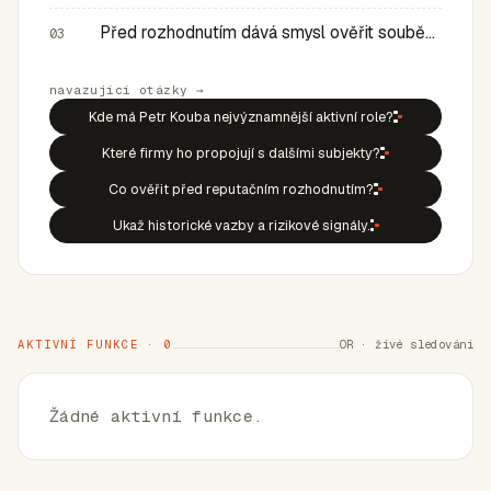
Před rozhodnutím dává smysl ověřit souběh rolí, historic…
03
navazující otázky →
Kde má Petr Kouba nejvýznamnější aktivní role?
Které firmy ho propojují s dalšími subjekty?
Co ověřit před reputačním rozhodnutím?
Ukaž historické vazby a rizikové signály.
AKTIVNÍ FUNKCE · 0
OR · živé sledování
Žádné aktivní funkce.