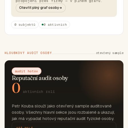
propojení přes firmy — v plném grafu.
Otevřít plný graf osoby
0 subjektů
0 aktivních
HLOUBKOVÝ AUDIT OSOBY
otevřený sample
audit hotov
Reputační audit osoby
0
aktivních rolí
Petr Kouba slouží jako otevřený sample auditované
osoby. Všechny hlavní sekce jsou rozbalené a ukazují,
jak má vypadat hotový reputační audit fyzické osoby.