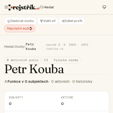
Sledovat osobu
Vidět síť
Sdílet profil
Reputační audit
Petr
synced 8. 8. 2026 · ARES ·
Hledat
›
Osoby
›
Kouba
Justice.cz
0 aktivních pozic
CZ · fyzická osoba
Petr Kouba
Funkce v 0 subjektech
· 0 aktivních · 0 historicky
SUBJEKTY
AKTIVNÍ
0
0