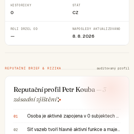
HISTORICKY
STÁT
0
CZ
ROLI DRŽEL OD
NAPOSLEDY AKTUALIZOVÁNO
—
8. 8. 2026
REPUTAČNÍ BRIEF & RIZIKA
auditovaný profil
Reputační profil Petr Kouba
— 3
zásadní
zjištění
Osoba je aktivně zapojena v 0 subjektech a má 0 historic…
01
Síť vazeb tvoří hlavně aktivní funkce a majetkové role v…
02