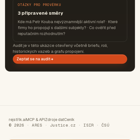
OTÁZKY PRO PROVĚRKU
3 připravené směry
Kde má Petr Kouba nejvýznamnější aktivní role? · Které
firmy ho propojují s dalšími subjekty? · Co ověřit před
reputačním rozhodnutím?
Audit je v této ukázce otevřený včetně briefu, rolí,
historických vazeb a grafu propojení.
Zeptat se na audit
rejstřík.ai
MCP & API
Zdroje dat
Ceník
© 2026 · ARES · Justice.cz · ISIR · ČSÚ