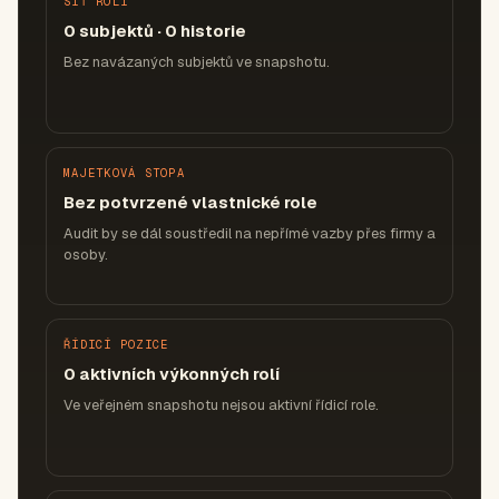
SÍŤ ROLÍ
0 subjektů · 0 historie
Bez navázaných subjektů ve snapshotu.
MAJETKOVÁ STOPA
Bez potvrzené vlastnické role
Audit by se dál soustředil na nepřímé vazby přes firmy a
osoby.
ŘÍDICÍ POZICE
0 aktivních výkonných rolí
Ve veřejném snapshotu nejsou aktivní řídicí role.