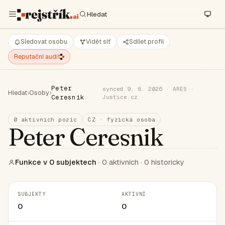
Sledovat osobu
Vidět síť
Sdílet profil
Reputační audit
Peter
synced 9. 8. 2026 · ARES ·
Hledat
›
Osoby
›
Ceresnik
Justice.cz
0 aktivních pozic
CZ · fyzická osoba
Peter Ceresnik
Funkce v 0 subjektech
· 0 aktivních · 0 historicky
SUBJEKTY
AKTIVNÍ
0
0