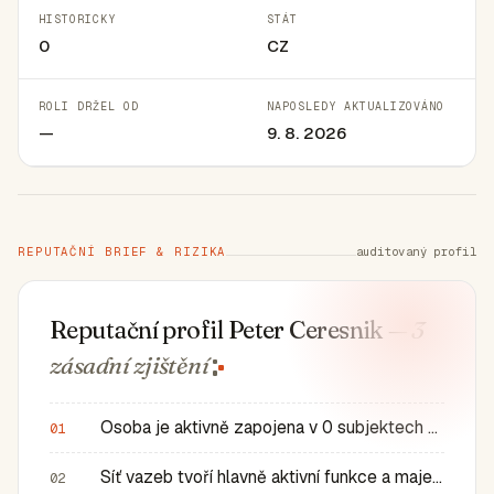
HISTORICKY
STÁT
0
CZ
ROLI DRŽEL OD
NAPOSLEDY AKTUALIZOVÁNO
—
9. 8. 2026
REPUTAČNÍ BRIEF & RIZIKA
auditovaný profil
Reputační profil Peter Ceresnik
— 3
zásadní
zjištění
Osoba je aktivně zapojena v 0 subjektech a má 0 historic…
01
Síť vazeb tvoří hlavně aktivní funkce a majetkové role v…
02