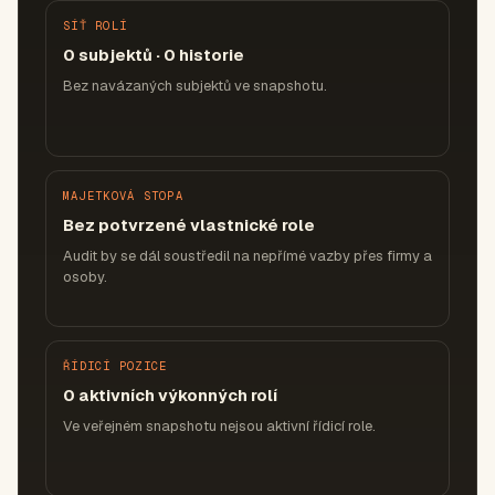
SÍŤ ROLÍ
0 subjektů · 0 historie
Bez navázaných subjektů ve snapshotu.
MAJETKOVÁ STOPA
Bez potvrzené vlastnické role
Audit by se dál soustředil na nepřímé vazby přes firmy a
osoby.
ŘÍDICÍ POZICE
0 aktivních výkonných rolí
Ve veřejném snapshotu nejsou aktivní řídicí role.