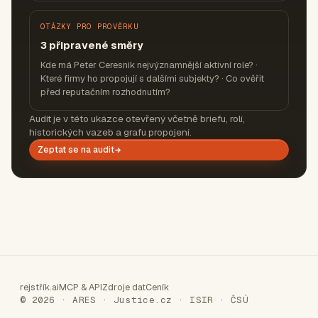
OTÁZKY PRO PROVĚRKU
3 připravené směry
Kde má Peter Ceresnik nejvýznamnější aktivní role? ·
Které firmy ho propojují s dalšími subjekty? · Co ověřit
před reputačním rozhodnutím?
Audit je v této ukázce otevřený včetně briefu, rolí,
historických vazeb a grafu propojení.
Zeptat se na audit
rejstřík.ai
MCP & API
Zdroje dat
Ceník
© 2026 · ARES · Justice.cz · ISIR · ČSÚ