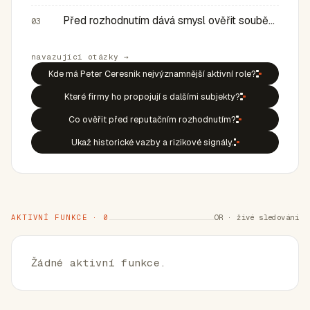
Před rozhodnutím dává smysl ověřit souběh rolí, historic…
03
navazující otázky →
Kde má Peter Ceresnik nejvýznamnější aktivní role?
Které firmy ho propojují s dalšími subjekty?
Co ověřit před reputačním rozhodnutím?
Ukaž historické vazby a rizikové signály.
AKTIVNÍ FUNKCE · 0
OR · živé sledování
Žádné aktivní funkce.