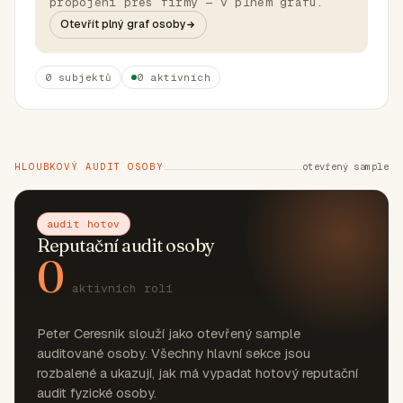
propojení přes firmy — v plném grafu.
Otevřít plný graf osoby
0 subjektů
0 aktivních
HLOUBKOVÝ AUDIT OSOBY
otevřený sample
audit hotov
Reputační audit osoby
0
aktivních rolí
Peter Ceresnik slouží jako otevřený sample
auditované osoby. Všechny hlavní sekce jsou
rozbalené a ukazují, jak má vypadat hotový reputační
audit fyzické osoby.