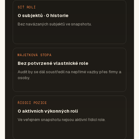
SÍŤ ROLÍ
0 subjektů · 0 historie
Bez navázaných subjektů ve snapshotu.
MAJETKOVÁ STOPA
Bez potvrzené vlastnické role
Audit by se dál soustředil na nepřímé vazby přes firmy a
osoby.
ŘÍDICÍ POZICE
0 aktivních výkonných rolí
Ve veřejném snapshotu nejsou aktivní řídicí role.