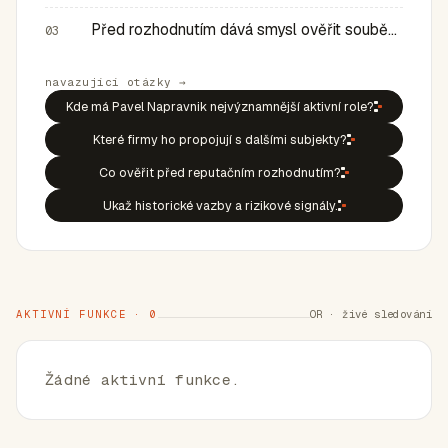
Před rozhodnutím dává smysl ověřit souběh rolí, historic…
03
navazující otázky →
Kde má Pavel Napravnik nejvýznamnější aktivní role?
Které firmy ho propojují s dalšími subjekty?
Co ověřit před reputačním rozhodnutím?
Ukaž historické vazby a rizikové signály.
AKTIVNÍ FUNKCE · 0
OR · živé sledování
Žádné aktivní funkce.