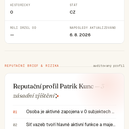
HISTORICKY
STÁT
0
CZ
ROLI DRŽEL OD
NAPOSLEDY AKTUALIZOVÁNO
—
6. 8. 2026
REPUTAČNÍ BRIEF & RIZIKA
auditovaný profil
Reputační profil Patrik Kunc
— 3
zásadní
zjištění
Osoba je aktivně zapojena v 0 subjektech a má 0 historic…
01
Síť vazeb tvoří hlavně aktivní funkce a majetkové role v…
02