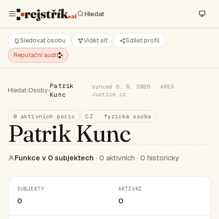
Sledovat osobu
Vidět síť
Sdílet profil
Reputační audit
Patrik
synced 6. 8. 2026 · ARES ·
Hledat
›
Osoby
›
Kunc
Justice.cz
0 aktivních pozic
CZ · fyzická osoba
Patrik Kunc
Funkce v 0 subjektech
· 0 aktivních · 0 historicky
SUBJEKTY
AKTIVNÍ
0
0