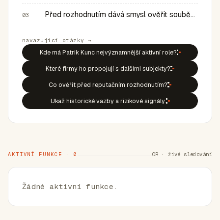
Před rozhodnutím dává smysl ověřit souběh rolí, historic…
03
navazující otázky →
Kde má Patrik Kunc nejvýznamnější aktivní role?
Které firmy ho propojují s dalšími subjekty?
Co ověřit před reputačním rozhodnutím?
Ukaž historické vazby a rizikové signály.
AKTIVNÍ FUNKCE · 0
OR · živé sledování
Žádné aktivní funkce.