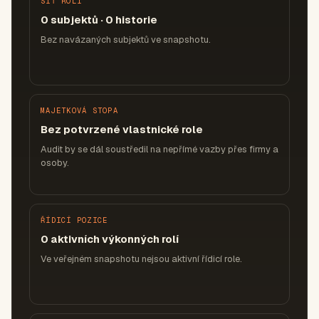
SÍŤ ROLÍ
0 subjektů · 0 historie
Bez navázaných subjektů ve snapshotu.
MAJETKOVÁ STOPA
Bez potvrzené vlastnické role
Audit by se dál soustředil na nepřímé vazby přes firmy a
osoby.
ŘÍDICÍ POZICE
0 aktivních výkonných rolí
Ve veřejném snapshotu nejsou aktivní řídicí role.