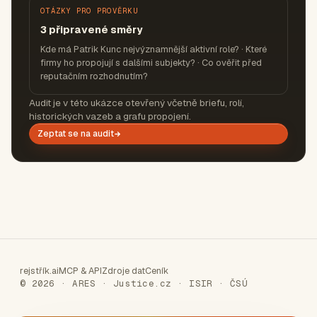
OTÁZKY PRO PROVĚRKU
3 připravené směry
Kde má Patrik Kunc nejvýznamnější aktivní role? · Které
firmy ho propojují s dalšími subjekty? · Co ověřit před
reputačním rozhodnutím?
Audit je v této ukázce otevřený včetně briefu, rolí,
historických vazeb a grafu propojení.
Zeptat se na audit
rejstřík.ai
MCP & API
Zdroje dat
Ceník
© 2026 · ARES · Justice.cz · ISIR · ČSÚ