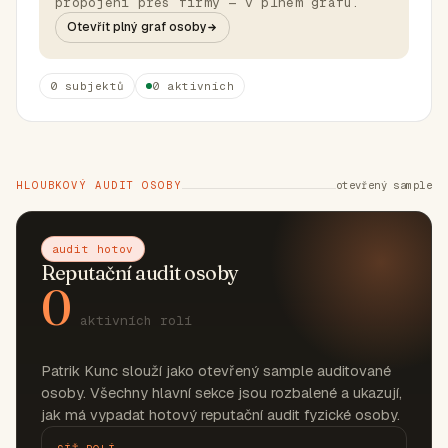
propojení přes firmy — v plném grafu.
Otevřít plný graf osoby
0 subjektů
0 aktivních
HLOUBKOVÝ AUDIT OSOBY
otevřený sample
audit hotov
Reputační audit osoby
0
aktivních rolí
Patrik Kunc slouží jako otevřený sample auditované
osoby. Všechny hlavní sekce jsou rozbalené a ukazují,
jak má vypadat hotový reputační audit fyzické osoby.