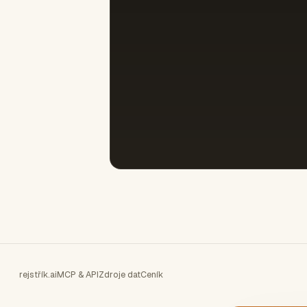
rejstřík.ai
MCP & API
Zdroje dat
Ceník