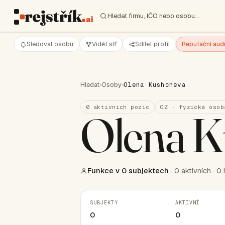
Hledat firmu, IČO nebo osobu…
Sledovat osobu
Vidět síť
Sdílet profil
Reputační audi
Hledat
›
Osoby
›
Olena Kushcheva
0 aktivních pozic
CZ · fyzická osob
Olena K
Funkce v 0 subjektech
· 0 aktivních · 0 
SUBJEKTY
AKTIVNÍ
0
0