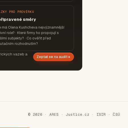
ÁZKY PRO PROVĚRKU
připravené směry
e má Olena Kushcheva nejvýznamnější
ivní role? · Které firmy ho propojují s
šími subjekty? · Co ověřit před
putačním rozhodnutím?
orických vazeb a
Zeptat se na audit
© 2026 · ARES · Justice.cz · ISIR · ČSÚ