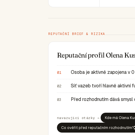
REPUTAČNÍ BRIEF & RIZIKA
Reputační profil Olena K
Osoba je aktivně zapojena v 0
01
Síť vazeb tvoří hlavně aktivní
02
Před rozhodnutím dává smysl ov
03
Kde má Olena Kus
navazující otázky →
Co ověřit před reputačním rozhodnutím?