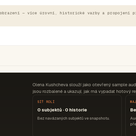
obrazení — více úrovní, historické vazby a propojení p
Olena Kushcheva slouží jako otevřený sample aud
jsou rozbalené a ukazují, jak má vypadat hotový re
SÍŤ ROLÍ
MA
0 subjektů · 0 historie
Be
Bez navázaných subjektů ve snapshotu.
Aud
pře