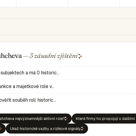
ushcheva
— 3 zásadní
zjištění
 subjektech a má 0 historic…
 funkce a majetkové role v…
ěřit souběh rolí, historic…
hcheva nejvýznamnější aktivní role?
Které firmy ho propojují s dalšími
Ukaž historické vazby a rizikové signály.