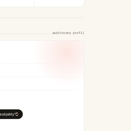
auditovaný profil
 subjekty?