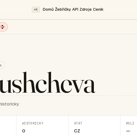
Domů
Žebříčky
API
Zdroje
Ceník
⌘K
t
a
ushcheva
historicky
HISTORICKY
STÁT
ROLI 
0
CZ
—