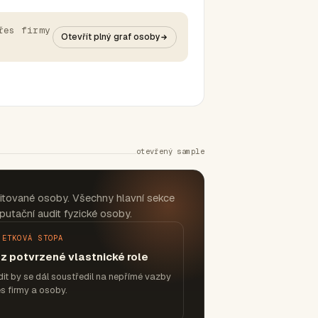
řes firmy
Otevřít plný graf osoby
otevřený sample
itované osoby. Všechny hlavní sekce
putační audit fyzické osoby.
JETKOVÁ STOPA
z potvrzené vlastnické role
it by se dál soustředil na nepřímé vazby
s firmy a osoby.