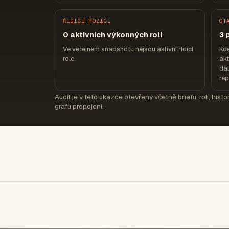
ŘÍDICÍ POZICE
OT
0 aktivních výkonných rolí
3 
Ve veřejném snapshotu nejsou aktivní řídicí
Kd
role.
akt
dal
re
Audit je v této ukázce otevřený včetně briefu, rolí, hist
grafu propojení.