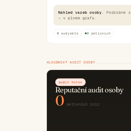
Náhled vazeb osoby.
Podrobné z
— v plném grafu.
0 subjektů
0 aktivních
HLOUBKOVÝ AUDIT OSOBY
audit hotov
Reputační audit osoby
0
aktivních rolí