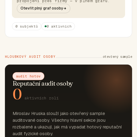
propojení přes firmy — v plném grafu.
Otevřít plný graf osoby
0 subjektů
0 aktivních
HLOUBKOVÝ AUDIT OSOBY
otevřený sample
audit hotov
Reputační audit osoby
0
aktivních rolí
Miroslav Hruska slouží jako otevřený sample
auditované osoby. Všechny hlavní sekce jsou
rozbalené a ukazují, jak má vypadat hotový reputační
audit fyzické osoby.