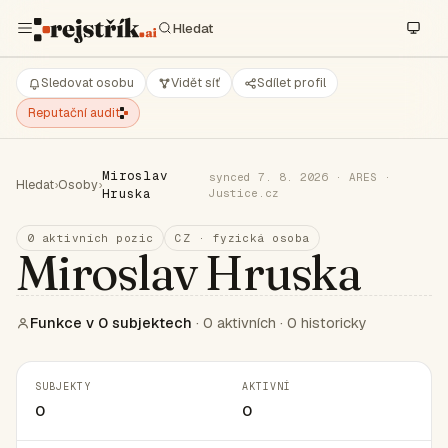
Sledovat osobu
Vidět síť
Sdílet profil
Reputační audit
Miroslav
synced 7. 8. 2026 · ARES ·
Hledat
›
Osoby
›
Hruska
Justice.cz
0 aktivních pozic
CZ · fyzická osoba
Miroslav Hruska
Funkce v 0 subjektech
· 0 aktivních · 0 historicky
SUBJEKTY
AKTIVNÍ
0
0