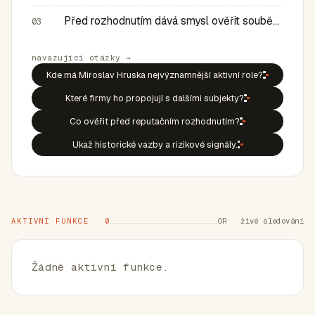
Před rozhodnutím dává smysl ověřit souběh rolí, historic…
03
navazující otázky →
Kde má Miroslav Hruska nejvýznamnější aktivní role?
Které firmy ho propojují s dalšími subjekty?
Co ověřit před reputačním rozhodnutím?
Ukaž historické vazby a rizikové signály.
AKTIVNÍ FUNKCE · 0
OR · živé sledování
Žádné aktivní funkce.