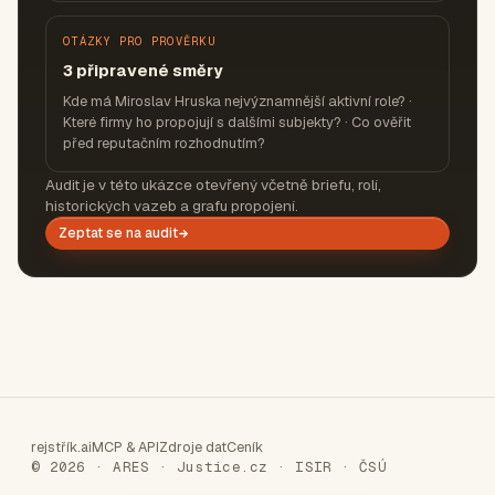
OTÁZKY PRO PROVĚRKU
3 připravené směry
Kde má Miroslav Hruska nejvýznamnější aktivní role? ·
Které firmy ho propojují s dalšími subjekty? · Co ověřit
před reputačním rozhodnutím?
Audit je v této ukázce otevřený včetně briefu, rolí,
historických vazeb a grafu propojení.
Zeptat se na audit
rejstřík.ai
MCP & API
Zdroje dat
Ceník
© 2026 · ARES · Justice.cz · ISIR · ČSÚ