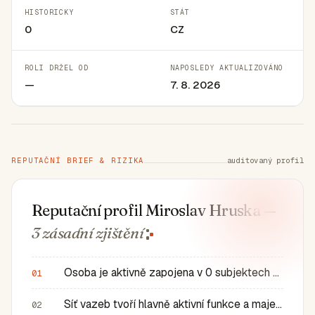
HISTORICKY
STÁT
0
CZ
ROLI DRŽEL OD
NAPOSLEDY AKTUALIZOVÁNO
—
7. 8. 2026
REPUTAČNÍ BRIEF & RIZIKA
auditovaný profil
Reputační profil Miroslav Hruska
—
3 zásadní
zjištění
Osoba je aktivně zapojena v 0 subjektech a má 0 historic…
01
Síť vazeb tvoří hlavně aktivní funkce a majetkové role v…
02