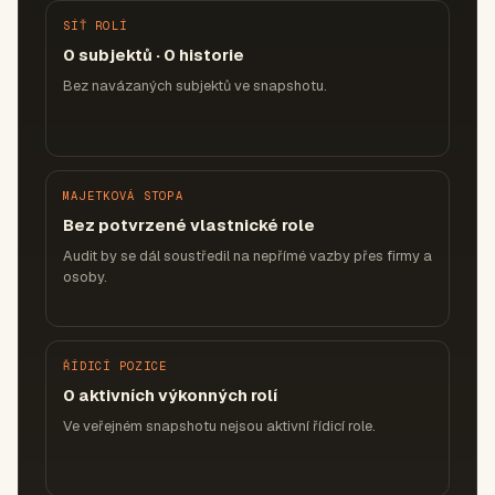
SÍŤ ROLÍ
0 subjektů · 0 historie
Bez navázaných subjektů ve snapshotu.
MAJETKOVÁ STOPA
Bez potvrzené vlastnické role
Audit by se dál soustředil na nepřímé vazby přes firmy a
osoby.
ŘÍDICÍ POZICE
0 aktivních výkonných rolí
Ve veřejném snapshotu nejsou aktivní řídicí role.