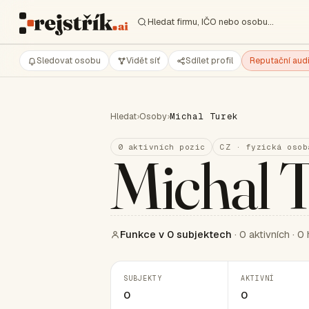
Hledat firmu, IČO nebo osobu…
Sledovat osobu
Vidět síť
Sdílet profil
Reputační audi
Hledat
›
Osoby
›
Michal Turek
0 aktivních pozic
CZ · fyzická osob
Michal 
Funkce v 0 subjektech
· 0 aktivních · 0 
SUBJEKTY
AKTIVNÍ
0
0