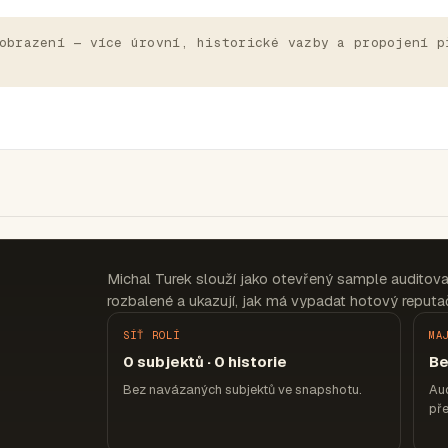
obrazení — více úrovní, historické vazby a propojení p
Michal Turek slouží jako otevřený sample auditov
rozbalené a ukazují, jak má vypadat hotový reputač
SÍŤ ROLÍ
MA
0 subjektů · 0 historie
Be
Bez navázaných subjektů ve snapshotu.
Aud
pře