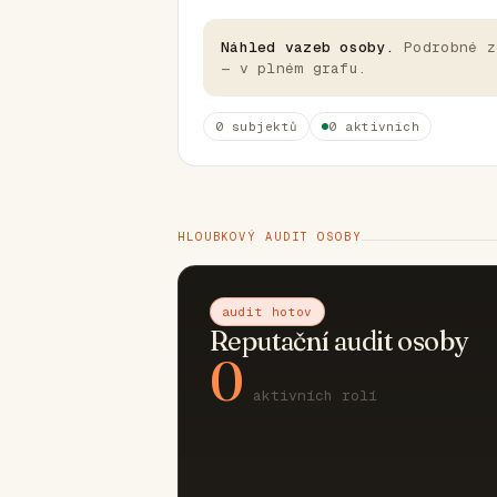
Náhled vazeb osoby.
Podrobné z
— v plném grafu.
0 subjektů
0 aktivních
HLOUBKOVÝ AUDIT OSOBY
audit hotov
Reputační audit osoby
0
aktivních rolí