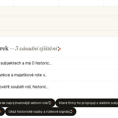
urek
— 3 zásadní
zjištění
 subjektech a má 0 historic…
 funkce a majetkové role v…
ěřit souběh rolí, historic…
rek nejvýznamnější aktivní role?
Které firmy ho propojují s dalšími sub
Ukaž historické vazby a rizikové signály.