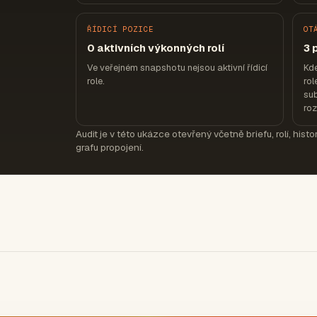
ŘÍDICÍ POZICE
OT
0 aktivních výkonných rolí
3 
Ve veřejném snapshotu nejsou aktivní řídicí
Kde
role.
rol
sub
ro
Audit je v této ukázce otevřený včetně briefu, rolí, hist
grafu propojení.