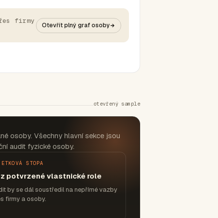
řes firmy
Otevřít plný graf osoby
otevřený sample
ané osoby. Všechny hlavní sekce jsou
ní audit fyzické osoby.
JETKOVÁ STOPA
z potvrzené vlastnické role
it by se dál soustředil na nepřímé vazby
s firmy a osoby.