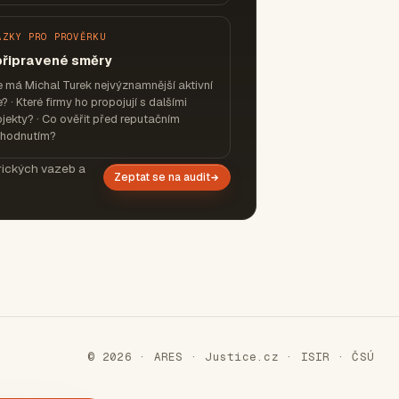
ÁZKY PRO PROVĚRKU
připravené směry
 má Michal Turek nejvýznamnější aktivní
e? · Které firmy ho propojují s dalšími
jekty? · Co ověřit před reputačním
zhodnutím?
orických vazeb a
Zeptat se na audit
© 2026 · ARES · Justice.cz · ISIR · ČSÚ