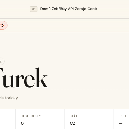
Domů
Žebříčky
API
Zdroje
Ceník
⌘K
t
a
Turek
historicky
HISTORICKY
STÁT
ROLI 
0
CZ
—