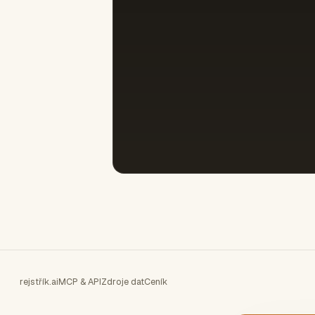
rejstřík.ai
MCP & API
Zdroje dat
Ceník