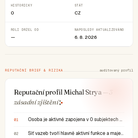
HISTORICKY
STÁT
0
CZ
ROLI DRŽEL OD
NAPOSLEDY AKTUALIZOVÁNO
—
6. 8. 2026
REPUTAČNÍ BRIEF & RIZIKA
auditovaný profil
Reputační profil Michal Strya
— 3
zásadní
zjištění
Osoba je aktivně zapojena v 0 subjektech a má 0 historic…
01
Síť vazeb tvoří hlavně aktivní funkce a majetkové role v…
02