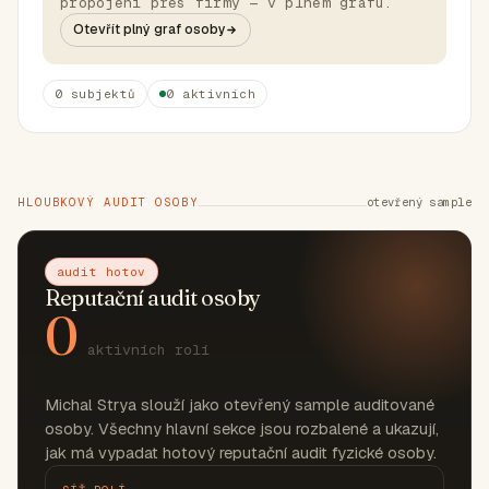
propojení přes firmy — v plném grafu.
Otevřít plný graf osoby
0 subjektů
0 aktivních
HLOUBKOVÝ AUDIT OSOBY
otevřený sample
audit hotov
Reputační audit osoby
0
aktivních rolí
Michal Strya slouží jako otevřený sample auditované
osoby. Všechny hlavní sekce jsou rozbalené a ukazují,
jak má vypadat hotový reputační audit fyzické osoby.