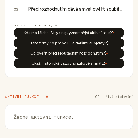
Před rozhodnutím dává smysl ověřit souběh rolí, historic…
03
navazující otázky →
Kde má Michal Strya nejvýznamnější aktivní role?
Které firmy ho propojují s dalšími subjekty?
Co ověřit před reputačním rozhodnutím?
Ukaž historické vazby a rizikové signály.
AKTIVNÍ FUNKCE · 0
OR · živé sledování
Žádné aktivní funkce.