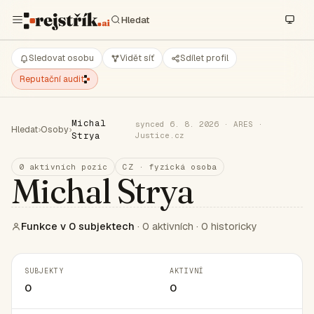
Sledovat osobu
Vidět síť
Sdílet profil
Reputační audit
Michal
synced 6. 8. 2026 · ARES ·
Hledat
›
Osoby
›
Strya
Justice.cz
0 aktivních pozic
CZ · fyzická osoba
Michal Strya
Funkce v 0 subjektech
· 0 aktivních · 0 historicky
SUBJEKTY
AKTIVNÍ
0
0