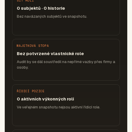
SÍŤ ROLÍ
0 subjektů · 0 historie
Bez navázaných subjektů ve snapshotu.
MAJETKOVÁ STOPA
Bez potvrzené vlastnické role
Audit by se dál soustředil na nepřímé vazby přes firmy a
osoby.
ŘÍDICÍ POZICE
0 aktivních výkonných rolí
Ve veřejném snapshotu nejsou aktivní řídicí role.