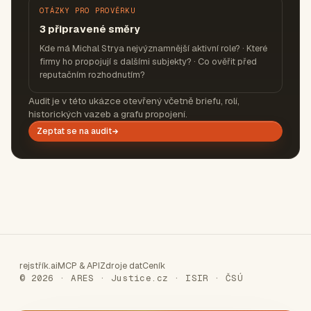
OTÁZKY PRO PROVĚRKU
3 připravené směry
Kde má Michal Strya nejvýznamnější aktivní role? · Které
firmy ho propojují s dalšími subjekty? · Co ověřit před
reputačním rozhodnutím?
Audit je v této ukázce otevřený včetně briefu, rolí,
historických vazeb a grafu propojení.
Zeptat se na audit
rejstřík.ai
MCP & API
Zdroje dat
Ceník
© 2026 · ARES · Justice.cz · ISIR · ČSÚ