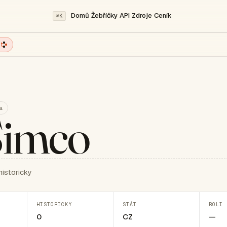
Domů
Žebříčky
API
Zdroje
Ceník
⌘K
t
a
Simco
historicky
HISTORICKY
STÁT
ROLI 
0
CZ
—