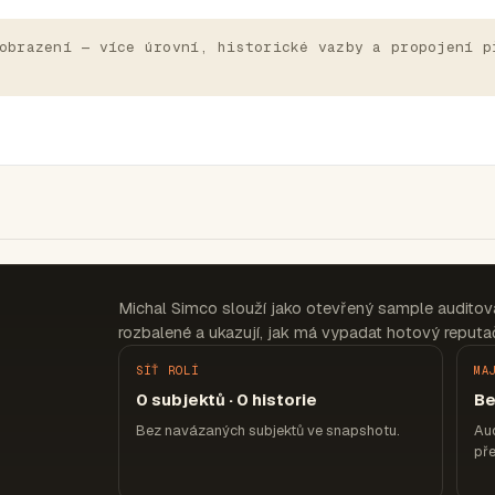
obrazení — více úrovní, historické vazby a propojení p
Michal Simco slouží jako otevřený sample auditov
rozbalené a ukazují, jak má vypadat hotový reputač
SÍŤ ROLÍ
MA
0 subjektů · 0 historie
Be
Bez navázaných subjektů ve snapshotu.
Aud
pře