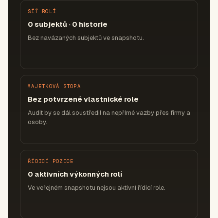
SÍŤ ROLÍ
0 subjektů · 0 historie
Bez navázaných subjektů ve snapshotu.
MAJETKOVÁ STOPA
Bez potvrzené vlastnické role
Audit by se dál soustředil na nepřímé vazby přes firmy a
osoby.
ŘÍDICÍ POZICE
0 aktivních výkonných rolí
Ve veřejném snapshotu nejsou aktivní řídicí role.