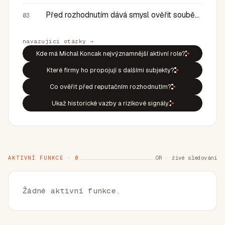
Před rozhodnutím dává smysl ověřit souběh rolí, historic…
03
navazující otázky →
Kde má Michal Koncak nejvýznamnější aktivní role?
Které firmy ho propojují s dalšími subjekty?
Co ověřit před reputačním rozhodnutím?
Ukaž historické vazby a rizikové signály.
AKTIVNÍ FUNKCE · 0
OR · živé sledování
Žádné aktivní funkce.