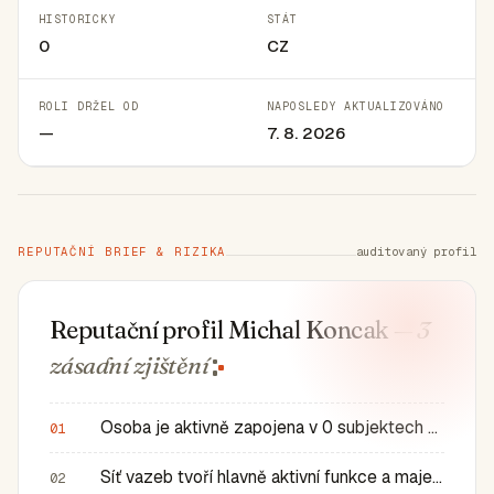
HISTORICKY
STÁT
0
CZ
ROLI DRŽEL OD
NAPOSLEDY AKTUALIZOVÁNO
—
7. 8. 2026
REPUTAČNÍ BRIEF & RIZIKA
auditovaný profil
Reputační profil Michal Koncak
— 3
zásadní
zjištění
Osoba je aktivně zapojena v 0 subjektech a má 0 historic…
01
Síť vazeb tvoří hlavně aktivní funkce a majetkové role v…
02