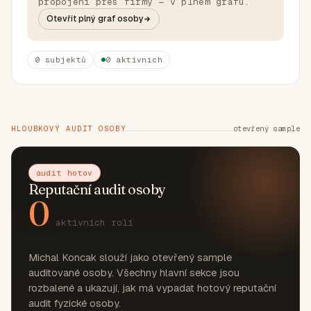
propojení přes firmy — v plném grafu.
Otevřít plný graf osoby
0 subjektů
0 aktivních
HLOUBKOVÝ AUDIT OSOBY
otevřený sample
audit hotov
Reputační audit osoby
0
aktivních rolí
Michal Koncak slouží jako otevřený sample
auditované osoby. Všechny hlavní sekce jsou
rozbalené a ukazují, jak má vypadat hotový reputační
audit fyzické osoby.