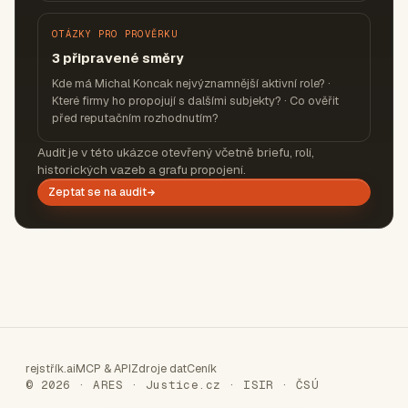
OTÁZKY PRO PROVĚRKU
3 připravené směry
Kde má Michal Koncak nejvýznamnější aktivní role? ·
Které firmy ho propojují s dalšími subjekty? · Co ověřit
před reputačním rozhodnutím?
Audit je v této ukázce otevřený včetně briefu, rolí,
historických vazeb a grafu propojení.
Zeptat se na audit
rejstřík.ai
MCP & API
Zdroje dat
Ceník
© 2026 · ARES · Justice.cz · ISIR · ČSÚ