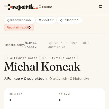
Sledovat osobu
Vidět síť
Sdílet profil
Reputační audit
Michal
synced 7. 8. 2026 · ARES ·
Hledat
›
Osoby
›
Koncak
Justice.cz
0 aktivních pozic
CZ · fyzická osoba
Michal Koncak
Funkce v 0 subjektech
· 0 aktivních · 0 historicky
SUBJEKTY
AKTIVNÍ
0
0