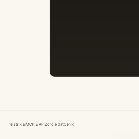
rejstřík.ai
MCP & API
Zdroje dat
Ceník