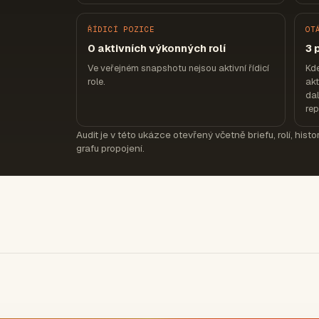
ŘÍDICÍ POZICE
OT
0 aktivních výkonných rolí
3 
Ve veřejném snapshotu nejsou aktivní řídicí
Kd
role.
akt
dal
re
Audit je v této ukázce otevřený včetně briefu, rolí, hist
grafu propojení.