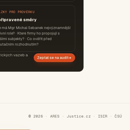
ÁZKY PRO PROVĚRKU
připravené směry
e má Mgr Michal Sebanek nejvýznamnější
ivní role? · Které firmy ho propojují s
šími subjekty? · Co ověřit před
putačním rozhodnutím?
orických vazeb a
Zeptat se na audit
© 2026 · ARES · Justice.cz · ISIR · ČSÚ