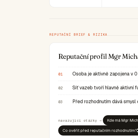
REPUTAČNÍ BRIEF & RIZIKA
Reputační profil Mgr Mic
Osoba je aktivně zapojena v 0
01
Síť vazeb tvoří hlavně aktivní
02
Před rozhodnutím dává smysl ov
03
Kde má Mgr Micha
navazující otázky →
Co ověřit před reputačním rozhodnutím?