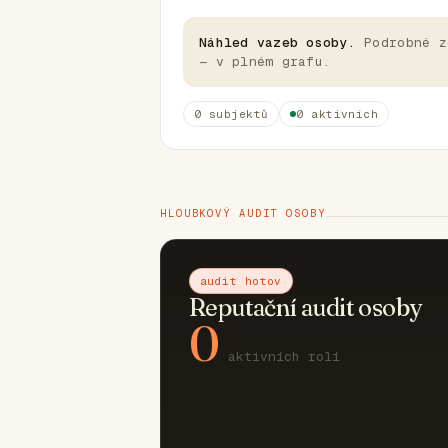
Náhled vazeb osoby.
Podrobné z
— v plném grafu.
0 subjektů
0 aktivních
HLOUBKOVÝ AUDIT OSOBY
audit hotov
Reputační audit osoby
0
aktivních rolí