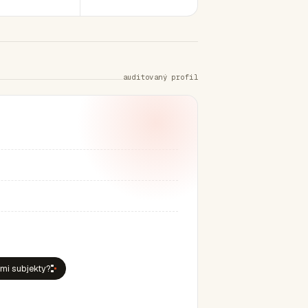
auditovaný profil
ími subjekty?