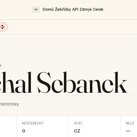
Domů
Žebříčky
API
Zdroje
Ceník
⌘K
t
a
hal Sebanek
historicky
HISTORICKY
STÁT
ROLI 
0
CZ
—