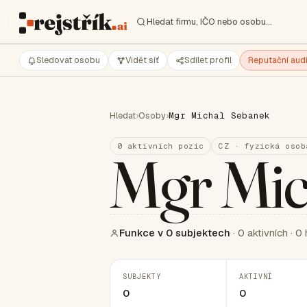
Hledat firmu, IČO nebo osobu…
Sledovat osobu
Vidět síť
Sdílet profil
Reputační audi
Hledat
›
Osoby
›
Mgr Michal Sebanek
0 aktivních pozic
CZ · fyzická osob
Mgr Mic
Funkce v 0 subjektech
· 0 aktivních · 0 
SUBJEKTY
AKTIVNÍ
0
0