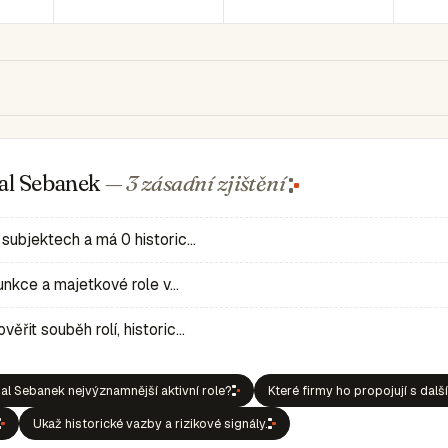
hal Sebanek
— 3 zásadní
zjištění
 subjektech a má 0 historic…
 funkce a majetkové role v…
ěřit souběh rolí, historic…
l Sebanek nejvýznamnější aktivní role?
Které firmy ho propojují s dalš
Ukaž historické vazby a rizikové signály.