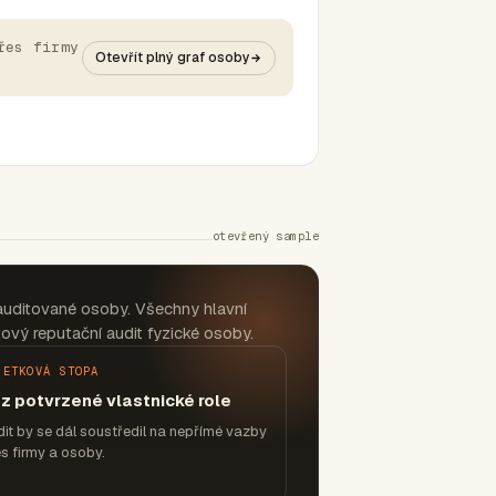
řes firmy
Otevřít plný graf osoby
otevřený sample
auditované osoby. Všechny hlavní
ový reputační audit fyzické osoby.
JETKOVÁ STOPA
z potvrzené vlastnické role
it by se dál soustředil na nepřímé vazby
s firmy a osoby.