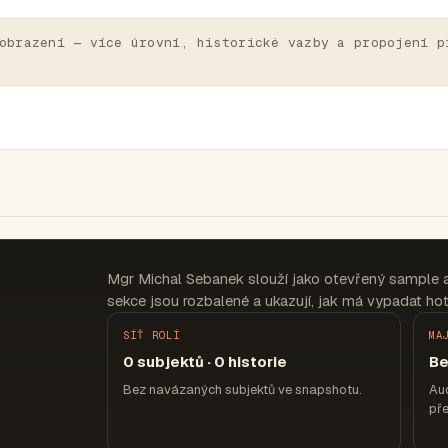
obrazení — více úrovní, historické vazby a propojení p
Mgr Michal Sebanek slouží jako otevřený sample 
sekce jsou rozbalené a ukazují, jak má vypadat hot
SÍŤ ROLÍ
MA
0 subjektů · 0 historie
Be
Bez navázaných subjektů ve snapshotu.
Aud
pře