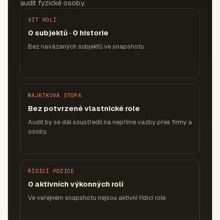
audit fyzické osoby.
SÍŤ ROLÍ
0 subjektů · 0 historie
Bez navázaných subjektů ve snapshotu.
MAJETKOVÁ STOPA
Bez potvrzené vlastnické role
Audit by se dál soustředil na nepřímé vazby přes firmy a
osoby.
ŘÍDICÍ POZICE
0 aktivních výkonných rolí
Ve veřejném snapshotu nejsou aktivní řídicí role.