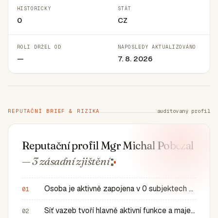
HISTORICKY
STÁT
0
CZ
ROLI DRŽEL OD
NAPOSLEDY AKTUALIZOVÁNO
—
7. 8. 2026
REPUTAČNÍ BRIEF & RIZIKA
auditovaný profil
Reputační profil Mgr Michal Pobezal
— 3 zásadní
zjištění
Osoba je aktivně zapojena v 0 subjektech a má 0 historic…
01
Síť vazeb tvoří hlavně aktivní funkce a majetkové role v…
02