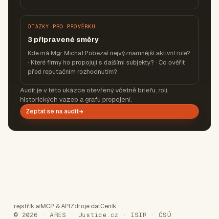
OTÁZKY PRO PROVĚRKU
3 připravené směry
Kde má Mgr Michal Pobezal nejvýznamnější aktivní role?
· Které firmy ho propojují s dalšími subjekty? · Co ověřit
před reputačním rozhodnutím?
Audit je v této ukázce otevřený včetně briefu, rolí,
historických vazeb a grafu propojení.
Zeptat se na audit
rejstřík.ai
MCP & API
Zdroje dat
Ceník
© 2026 · ARES · Justice.cz · ISIR · ČSÚ