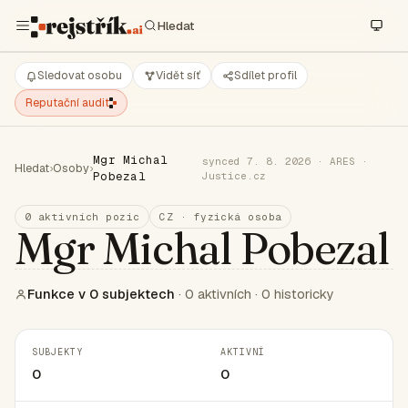
Sledovat osobu
Vidět síť
Sdílet profil
Reputační audit
Mgr Michal
synced 7. 8. 2026 · ARES ·
Hledat
›
Osoby
›
Pobezal
Justice.cz
0 aktivních pozic
CZ · fyzická osoba
Mgr Michal Pobezal
Funkce v 0 subjektech
· 0 aktivních · 0 historicky
SUBJEKTY
AKTIVNÍ
0
0