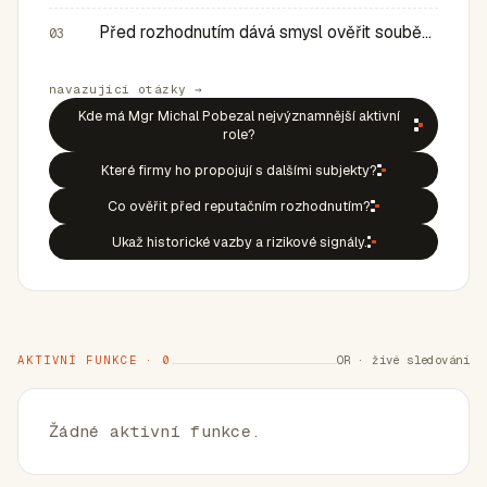
Před rozhodnutím dává smysl ověřit souběh rolí, historic…
03
navazující otázky →
Kde má Mgr Michal Pobezal nejvýznamnější aktivní
role?
Které firmy ho propojují s dalšími subjekty?
Co ověřit před reputačním rozhodnutím?
Ukaž historické vazby a rizikové signály.
AKTIVNÍ FUNKCE · 0
OR · živé sledování
Žádné aktivní funkce.