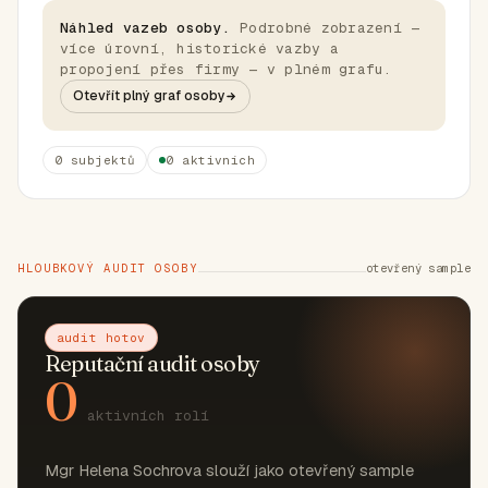
Náhled vazeb osoby.
Podrobné zobrazení —
více úrovní, historické vazby a
propojení přes firmy — v plném grafu.
Otevřít plný graf osoby
0 subjektů
0 aktivních
HLOUBKOVÝ AUDIT OSOBY
otevřený sample
audit hotov
Reputační audit osoby
0
aktivních rolí
Mgr Helena Sochrova slouží jako otevřený sample