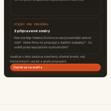
OTÁZKY PRO PROVĚRKU
3 připravené směry
Kde má Mgr Helena Sochrova nejvýznamnější aktivní
role? · Které firmy ho propojují s dalšími subjekty? · Co
ověřit před reputačním rozhodnutím?
Audit je v této ukázce otevřený včetně briefu, rolí,
historických vazeb a grafu propojení.
Zeptat se na audit