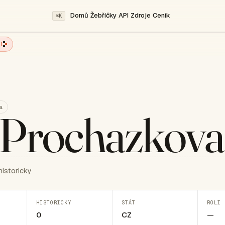
Domů
Žebříčky
API
Zdroje
Ceník
⌘K
t
a
 Prochazkova
historicky
HISTORICKY
STÁT
ROLI 
0
CZ
—