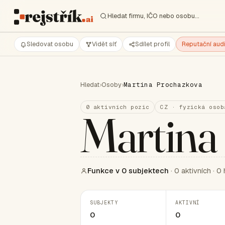
Hledat firmu, IČO nebo osobu…
Sledovat osobu
Vidět síť
Sdílet profil
Reputační audi
Hledat
›
Osoby
›
Martina Prochazkova
0 aktivních pozic
CZ · fyzická osob
Martina
Funkce v 0 subjektech
· 0 aktivních · 0 
SUBJEKTY
AKTIVNÍ
0
0