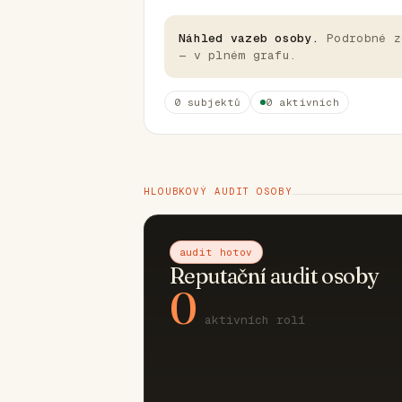
Náhled vazeb osoby.
Podrobné z
— v plném grafu.
0 subjektů
0 aktivních
HLOUBKOVÝ AUDIT OSOBY
audit hotov
Reputační audit osoby
0
aktivních rolí