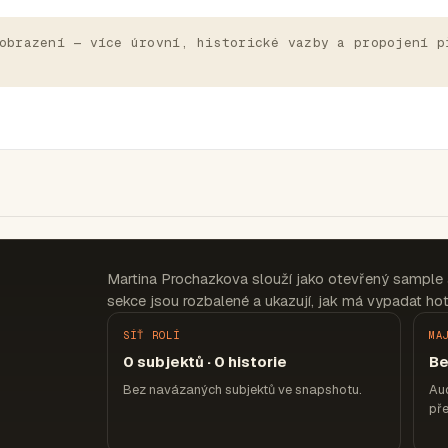
obrazení — více úrovní, historické vazby a propojení p
Martina Prochazkova slouží jako otevřený sample 
sekce jsou rozbalené a ukazují, jak má vypadat hot
SÍŤ ROLÍ
MA
0 subjektů · 0 historie
Be
Bez navázaných subjektů ve snapshotu.
Aud
pře