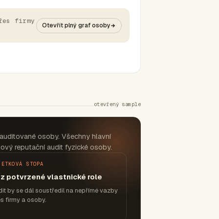
řes firmy
Otevřít plný graf osoby
otevřený sample
auditované osoby. Všechny hlavní
ový reputační audit fyzické osoby.
JETKOVÁ STOPA
z potvrzené vlastnické role
it by se dál soustředil na nepřímé vazby
s firmy a osoby.