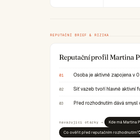
REPUTAČNÍ BRIEF & RIZIKA
Reputační profil Martina
Osoba je aktivně zapojena v 0
01
Síť vazeb tvoří hlavně aktivní
02
Před rozhodnutím dává smysl ov
03
Kde má Martina P
navazující otázky →
Co ověřit před reputačním rozhodnutím?