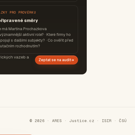
ÁZKY PRO PROVĚRKU
připravené směry
e má Martina Prochazkova
významnější aktivní role? · Které firmy ho
pojují s dalšími subjekty? · Co ověřit před
putačním rozhodnutím?
orických vazeb a
Zeptat se na audit
© 2026 · ARES · Justice.cz · ISIR · ČSÚ