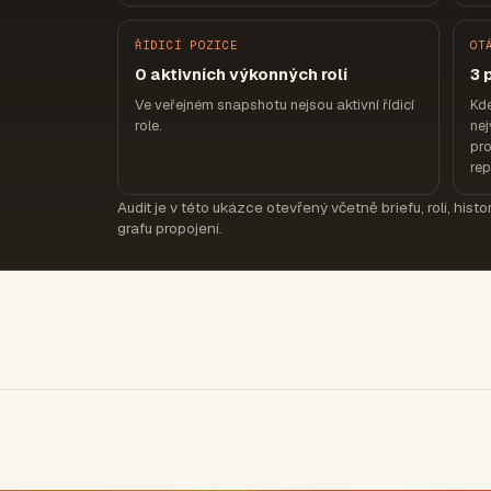
ŘÍDICÍ POZICE
OT
0 aktivních výkonných rolí
3 
Ve veřejném snapshotu nejsou aktivní řídicí
Kd
role.
nej
pro
re
Audit je v této ukázce otevřený včetně briefu, rolí, hist
grafu propojení.