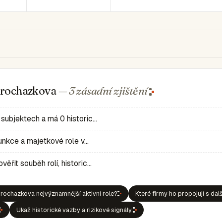
 Prochazkova
— 3 zásadní
zjištění
 subjektech a má 0 historic…
 funkce a majetkové role v…
ěřit souběh rolí, historic…
rochazkova nejvýznamnější aktivní role?
Které firmy ho propojují s dal
Ukaž historické vazby a rizikové signály.