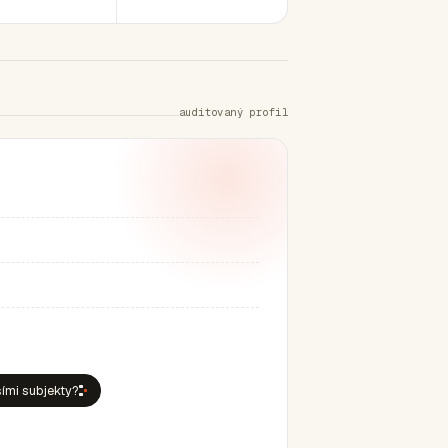
auditovaný profil
šími subjekty?