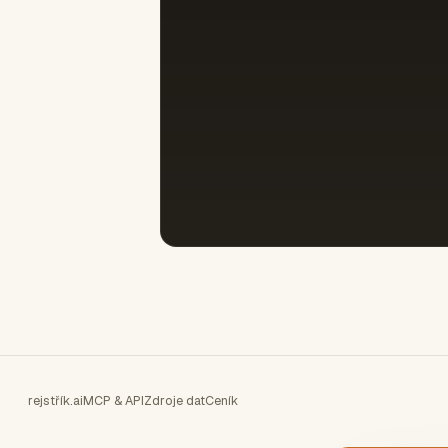
rejstřík.ai
MCP & API
Zdroje dat
Ceník