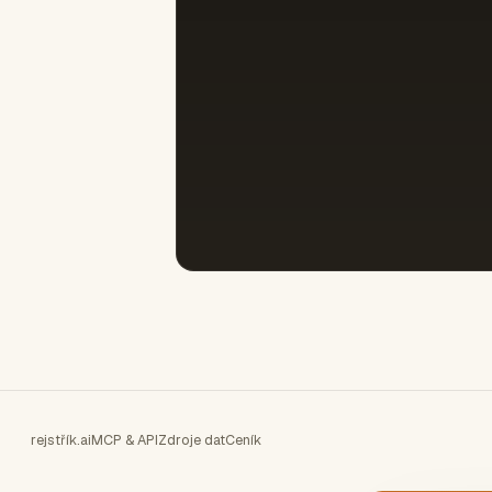
rejstřík.ai
MCP & API
Zdroje dat
Ceník