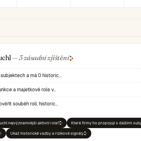
uchl
— 3 zásadní
zjištění
 subjektech a má 0 historic…
 funkce a majetkové role v…
ěřit souběh rolí, historic…
uchl nejvýznamnější aktivní role?
Které firmy ho propojují s dalšími sub
Ukaž historické vazby a rizikové signály.