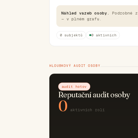
Náhled vazeb osoby.
Podrobné z
— v plném grafu.
0 subjektů
0 aktivních
HLOUBKOVÝ AUDIT OSOBY
audit hotov
Reputační audit osoby
0
aktivních rolí