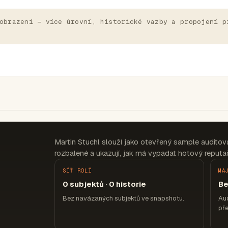
obrazení — více úrovní, historické vazby a propojení p
Martin Stuchl slouží jako otevřený sample auditov
rozbalené a ukazují, jak má vypadat hotový reputač
SÍŤ ROLÍ
MA
0 subjektů · 0 historie
Be
Bez navázaných subjektů ve snapshotu.
Aud
pře