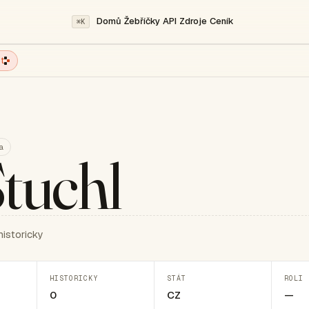
Domů
Žebříčky
API
Zdroje
Ceník
⌘K
t
a
tuchl
historicky
HISTORICKY
STÁT
ROLI 
0
CZ
—