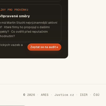
ÁZKY PRO PROVĚRKU
připravené směry
 má Martin Stuchl nejvýznamnější aktivní
e? · Které firmy ho propojují s dalšími
jekty? · Co ověřit před reputačním
zhodnutím?
orických vazeb a
Zeptat se na audit
© 2026 · ARES · Justice.cz · ISIR · ČSÚ