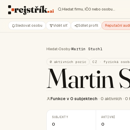
Hledat firmu, IČO nebo osobu…
Sledovat osobu
Vidět síť
Sdílet profil
Reputační audi
Hledat
›
Osoby
›
Martin Stuchl
0 aktivních pozic
CZ · fyzická osob
Martin S
Funkce v 0 subjektech
· 0 aktivních · 0 
SUBJEKTY
AKTIVNÍ
0
0