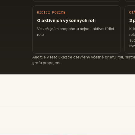
ŘÍDICÍ POZICE
OT
0 aktivních výkonných rolí
3 
Ve veřejném snapshotu nejsou aktivní řídicí
Kde
role.
rol
sub
ro
Audit je v této ukázce otevřený včetně briefu, rolí, hist
grafu propojení.