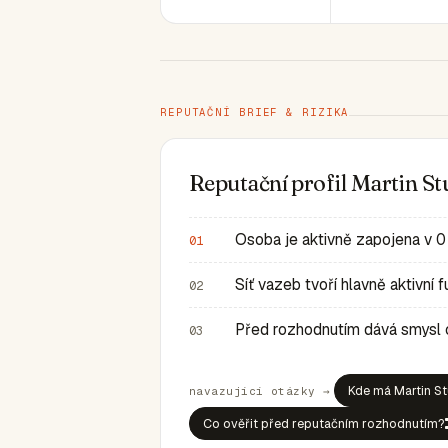
REPUTAČNÍ BRIEF & RIZIKA
Reputační profil Martin St
Osoba je aktivně zapojena v 0
01
Síť vazeb tvoří hlavně aktivní
02
Před rozhodnutím dává smysl ov
03
Kde má Martin St
navazující otázky →
Co ověřit před reputačním rozhodnutím?