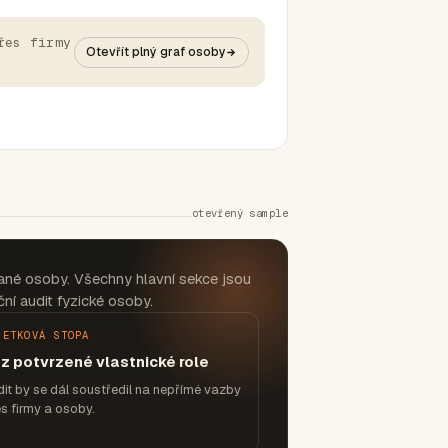
řes firmy
Otevřít plný graf osoby
otevřený sample
ané osoby. Všechny hlavní sekce jsou
ní audit fyzické osoby.
JETKOVÁ STOPA
z potvrzené vlastnické role
it by se dál soustředil na nepřímé vazby
s firmy a osoby.