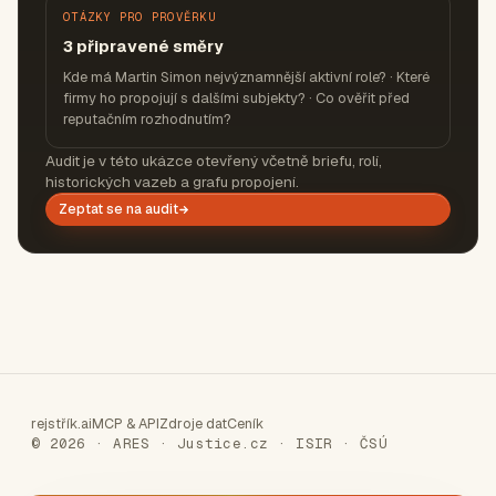
OTÁZKY PRO PROVĚRKU
3 připravené směry
Kde má Martin Simon nejvýznamnější aktivní role? · Které
firmy ho propojují s dalšími subjekty? · Co ověřit před
reputačním rozhodnutím?
Audit je v této ukázce otevřený včetně briefu, rolí,
historických vazeb a grafu propojení.
Zeptat se na audit
rejstřík.ai
MCP & API
Zdroje dat
Ceník
© 2026 · ARES · Justice.cz · ISIR · ČSÚ