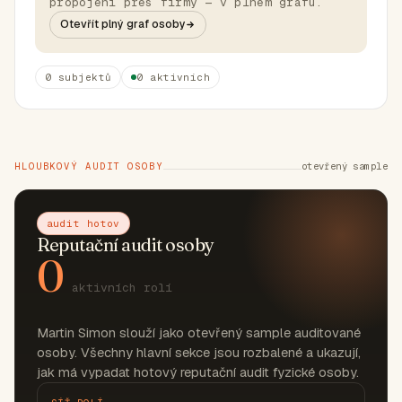
propojení přes firmy — v plném grafu.
Otevřít plný graf osoby
0 subjektů
0 aktivních
HLOUBKOVÝ AUDIT OSOBY
otevřený sample
audit hotov
Reputační audit osoby
0
aktivních rolí
Martin Simon slouží jako otevřený sample auditované
osoby. Všechny hlavní sekce jsou rozbalené a ukazují,
jak má vypadat hotový reputační audit fyzické osoby.