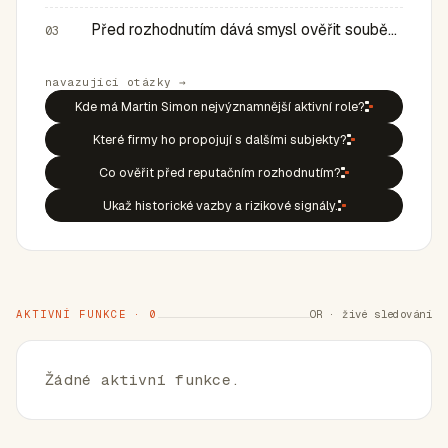
Před rozhodnutím dává smysl ověřit souběh rolí, historic…
03
navazující otázky →
Kde má Martin Simon nejvýznamnější aktivní role?
Které firmy ho propojují s dalšími subjekty?
Co ověřit před reputačním rozhodnutím?
Ukaž historické vazby a rizikové signály.
AKTIVNÍ FUNKCE · 0
OR · živé sledování
Žádné aktivní funkce.