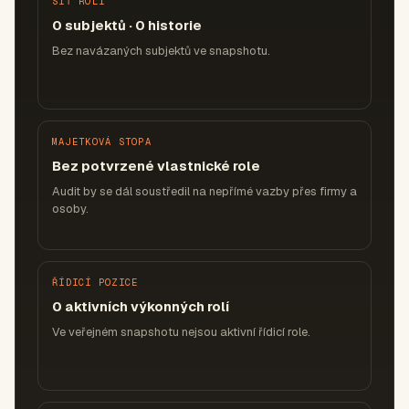
SÍŤ ROLÍ
0 subjektů · 0 historie
Bez navázaných subjektů ve snapshotu.
MAJETKOVÁ STOPA
Bez potvrzené vlastnické role
Audit by se dál soustředil na nepřímé vazby přes firmy a
osoby.
ŘÍDICÍ POZICE
0 aktivních výkonných rolí
Ve veřejném snapshotu nejsou aktivní řídicí role.