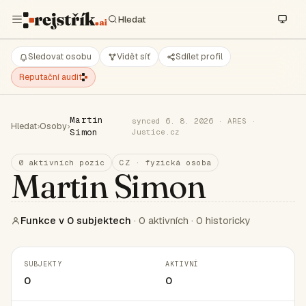
Sledovat osobu
Vidět síť
Sdílet profil
Reputační audit
Martin
synced 6. 8. 2026 · ARES ·
Hledat
›
Osoby
›
Simon
Justice.cz
0 aktivních pozic
CZ · fyzická osoba
Martin Simon
Funkce v 0 subjektech
· 0 aktivních · 0 historicky
SUBJEKTY
AKTIVNÍ
0
0