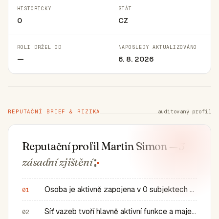
HISTORICKY
STÁT
0
CZ
ROLI DRŽEL OD
NAPOSLEDY AKTUALIZOVÁNO
—
6. 8. 2026
REPUTAČNÍ BRIEF & RIZIKA
auditovaný profil
Reputační profil Martin Simon
— 3
zásadní
zjištění
Osoba je aktivně zapojena v 0 subjektech a má 0 historic…
01
Síť vazeb tvoří hlavně aktivní funkce a majetkové role v…
02