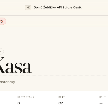
Domů
Žebříčky
API
Zdroje
Ceník
⌘K
t
a
Kasa
historicky
HISTORICKY
STÁT
ROLI 
0
CZ
—