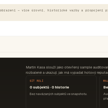
obrazení — více úrovní, historické vazby a propojení p
Martin Kasa slouží jako otevřený sample auditova
rozbalené a ukazují, jak má vypadat hotový reputač
SÍŤ ROLÍ
MA
0 subjektů · 0 historie
Be
Bez navázaných subjektů ve snapshotu.
Aud
pře