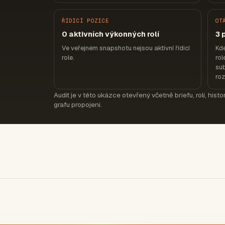
ŘÍDICÍ POZICE
OT
0 aktivních výkonných rolí
3 
Ve veřejném snapshotu nejsou aktivní řídicí
Kde
role.
rol
sub
ro
Audit je v této ukázce otevřený včetně briefu, rolí, hist
grafu propojení.