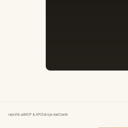
rejstřík.ai
MCP & API
Zdroje dat
Ceník