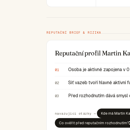
REPUTAČNÍ BRIEF & RIZIKA
Reputační profil Martin K
Osoba je aktivně zapojena v 0
01
Síť vazeb tvoří hlavně aktivní
02
Před rozhodnutím dává smysl ov
03
Kde má Martin Ka
navazující otázky →
Co ověřit před reputačním rozhodnutím?