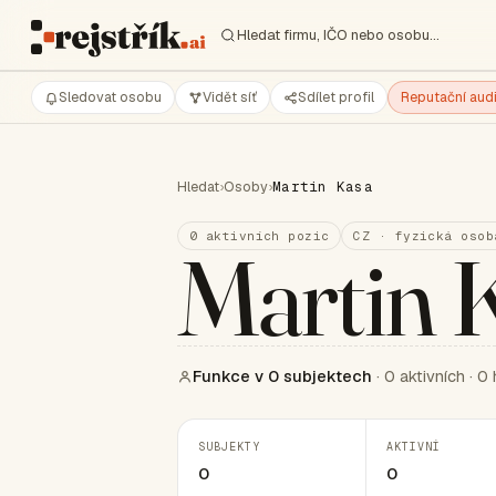
Hledat firmu, IČO nebo osobu…
Sledovat osobu
Vidět síť
Sdílet profil
Reputační audi
Hledat
›
Osoby
›
Martin Kasa
0 aktivních pozic
CZ · fyzická osob
Martin 
Funkce v 0 subjektech
· 0 aktivních · 0 
SUBJEKTY
AKTIVNÍ
0
0