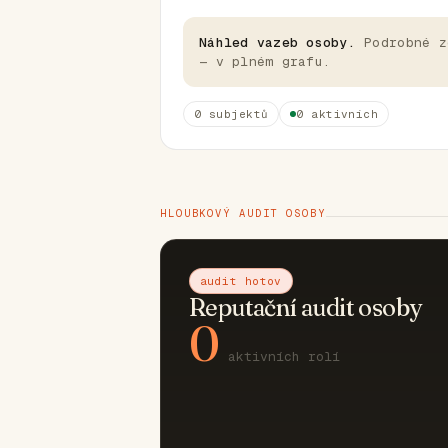
Náhled vazeb osoby.
Podrobné z
— v plném grafu.
0 subjektů
0 aktivních
HLOUBKOVÝ AUDIT OSOBY
audit hotov
Reputační audit osoby
0
aktivních rolí