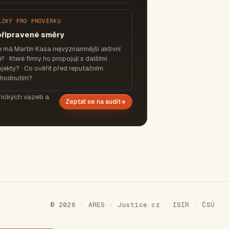
ÁZKY PRO PROVĚRKU
připravené směry
 má Martin Kasa nejvýznamnější aktivní
e? · Které firmy ho propojují s dalšími
jekty? · Co ověřit před reputačním
zhodnutím?
orických vazeb a
Zeptat se na audit
© 2026 · ARES · Justice.cz · ISIR · ČSÚ