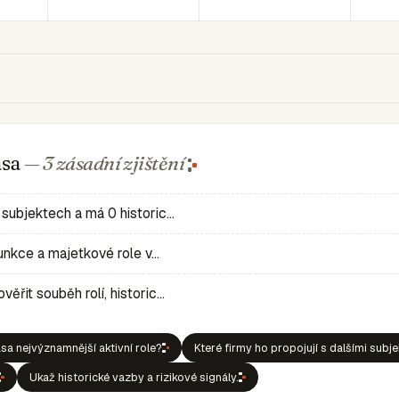
asa
— 3 zásadní
zjištění
 subjektech a má 0 historic…
 funkce a majetkové role v…
ěřit souběh rolí, historic…
sa nejvýznamnější aktivní role?
Které firmy ho propojují s dalšími subj
Ukaž historické vazby a rizikové signály.