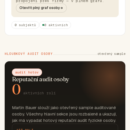
propojení přes firmy — v plném grafu.
Otevřít plný graf osoby
0 subjektů
0 aktivních
HLOUBKOVÝ AUDIT OSOBY
otevřený sample
audit hotov
Reputační audit osoby
0
aktivních rolí
Martin Bauer slouží jako otevřený sample auditované
osoby. Všechny hlavní sekce jsou rozbalené a ukazují,
jak má vypadat hotový reputační audit fyzické osoby.