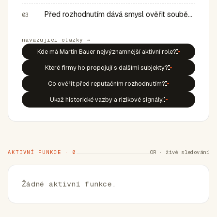
Před rozhodnutím dává smysl ověřit souběh rolí, historic…
03
navazující otázky →
Kde má Martin Bauer nejvýznamnější aktivní role?
Které firmy ho propojují s dalšími subjekty?
Co ověřit před reputačním rozhodnutím?
Ukaž historické vazby a rizikové signály.
AKTIVNÍ FUNKCE · 0
OR · živé sledování
Žádné aktivní funkce.