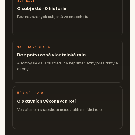
SÍŤ ROLÍ
0 subjektů · 0 historie
Bez navázaných subjektů ve snapshotu.
MAJETKOVÁ STOPA
Bez potvrzené vlastnické role
Audit by se dál soustředil na nepřímé vazby přes firmy a
osoby.
ŘÍDICÍ POZICE
0 aktivních výkonných rolí
Ve veřejném snapshotu nejsou aktivní řídicí role.