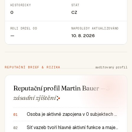
HISTORICKY
STÁT
0
CZ
ROLI DRŽEL OD
NAPOSLEDY AKTUALIZOVÁNO
—
10. 8. 2026
REPUTAČNÍ BRIEF & RIZIKA
auditovaný profil
Reputační profil Martin Bauer
— 3
zásadní
zjištění
Osoba je aktivně zapojena v 0 subjektech a má 0 historic…
01
Síť vazeb tvoří hlavně aktivní funkce a majetkové role v…
02