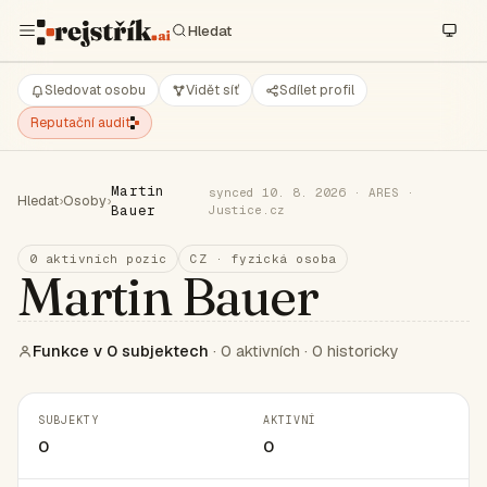
Sledovat osobu
Vidět síť
Sdílet profil
Reputační audit
Martin
synced 10. 8. 2026 · ARES ·
Hledat
›
Osoby
›
Bauer
Justice.cz
0 aktivních pozic
CZ · fyzická osoba
Martin Bauer
Funkce v 0 subjektech
· 0 aktivních · 0 historicky
SUBJEKTY
AKTIVNÍ
0
0