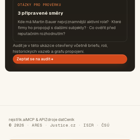
OTÁZKY PRO PROVĚRKU
3 připravené směry
Kde má Martin Bauer nejvýznamnější aktivní role? · Které
firmy ho propojují s dalšími subjekty? · Co ověřit před
reputačním rozhodnutím?
Audit je v této ukázce otevřený včetně briefu, rolí,
historických vazeb a grafu propojení.
Zeptat se na audit
rejstřík.ai
MCP & API
Zdroje dat
Ceník
© 2026 · ARES · Justice.cz · ISIR · ČSÚ