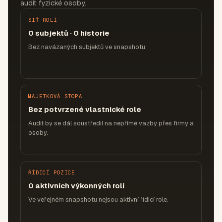
audit fyzické osoby.
SÍŤ ROLÍ
0 subjektů · 0 historie
Bez navázaných subjektů ve snapshotu.
MAJETKOVÁ STOPA
Bez potvrzené vlastnické role
Audit by se dál soustředil na nepřímé vazby přes firmy a
osoby.
ŘÍDICÍ POZICE
0 aktivních výkonných rolí
Ve veřejném snapshotu nejsou aktivní řídicí role.