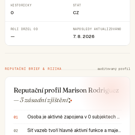
HISTORICKY
STÁT
0
CZ
ROLI DRŽEL OD
NAPOSLEDY AKTUALIZOVÁNO
—
7. 8. 2026
REPUTAČNÍ BRIEF & RIZIKA
auditovaný profil
Reputační profil Marison Rodriguez
— 3 zásadní
zjištění
Osoba je aktivně zapojena v 0 subjektech a má 0 historic…
01
Síť vazeb tvoří hlavně aktivní funkce a majetkové role v…
02