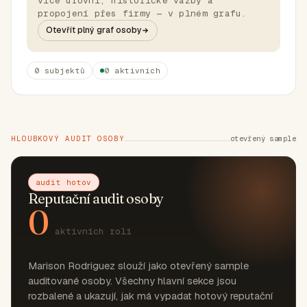
více úrovní, historické vazby a
propojení přes firmy — v plném grafu.
Otevřít plný graf osoby
0 subjektů
0 aktivních
HLOUBKOVÝ AUDIT OSOBY
otevřený sample
audit hotov
Reputační audit osoby
0
aktivních rolí
Marison Rodriguez slouží jako otevřený sample
auditované osoby. Všechny hlavní sekce jsou
rozbalené a ukazují, jak má vypadat hotový reputační