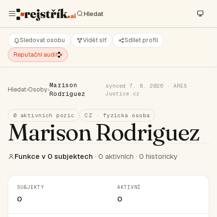
Sledovat osobu
Vidět síť
Sdílet profil
Reputační audit
Marison
synced 7. 8. 2026 · ARES ·
Hledat
›
Osoby
›
Rodriguez
Justice.cz
0 aktivních pozic
CZ · fyzická osoba
Marison Rodriguez
Funkce v 0 subjektech
· 0 aktivních · 0 historicky
SUBJEKTY
AKTIVNÍ
0
0