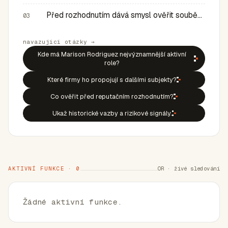
Před rozhodnutím dává smysl ověřit souběh rolí, historic…
03
navazující otázky →
Kde má Marison Rodriguez nejvýznamnější aktivní
role?
Které firmy ho propojují s dalšími subjekty?
Co ověřit před reputačním rozhodnutím?
Ukaž historické vazby a rizikové signály.
AKTIVNÍ FUNKCE · 0
OR · živé sledování
Žádné aktivní funkce.