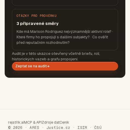
OTÁZKY PRO PROVĚRKU
3 připravené směry
Kde má Marison Rodriguez nejvýznamnější aktivní role? ·
Které firmy ho propojují s dalšími subjekty? · Co ověřit
před reputačním rozhodnutím?
Audit je v této ukázce otevřený včetně briefu, rolí,
historických vazeb a grafu propojení.
Zeptat se na audit
rejstřík.ai
MCP & API
Zdroje dat
Ceník
© 2026 · ARES · Justice.cz · ISIR · ČSÚ