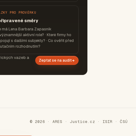
ÁZKY PRO PROVĚRKU
připravené směry
e má Lena Barbara Zapasnik
významnější aktivní role? · Které firmy ho
pojují s dalšími subjekty? · Co ověřit před
putačním rozhodnutím?
orických vazeb a
Zeptat se na audit
© 2026 · ARES · Justice.cz · ISIR · ČSÚ