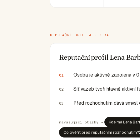
REPUTAČNÍ BRIEF & RIZIKA
Reputační profil Lena Bar
Osoba je aktivně zapojena v 0
01
Síť vazeb tvoří hlavně aktivní
02
Před rozhodnutím dává smysl ov
03
Kde má Lena Barb
navazující otázky →
Co ověřit před reputačním rozhodnutím?