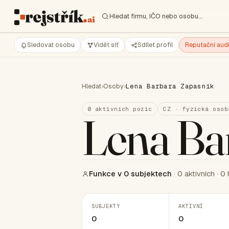
Hledat firmu, IČO nebo osobu…
Sledovat osobu
Vidět síť
Sdílet profil
Reputační audi
Hledat
›
Osoby
›
Lena Barbara Zapasnik
0 aktivních pozic
CZ · fyzická osob
Lena Ba
Funkce v 0 subjektech
· 0 aktivních · 0 
SUBJEKTY
AKTIVNÍ
0
0