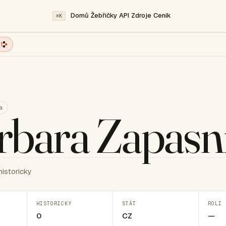
Domů
Žebříčky
API
Zdroje
Ceník
⌘K
t
a
rbara Zapasn
historicky
HISTORICKY
STÁT
ROLI 
0
CZ
—