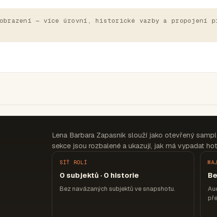
obrazení — více úrovní, historické vazby a propojení p
Lena Barbara Zapasnik slouží jako otevřený sampl
sekce jsou rozbalené a ukazují, jak má vypadat hot
SÍŤ ROLÍ
MA
0 subjektů · 0 historie
Be
Bez navázaných subjektů ve snapshotu.
Aud
pře