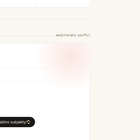
auditovaný profil
alšími subjekty?