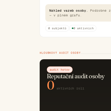
Náhled vazeb osoby.
Podrobné z
— v plném grafu.
0 subjektů
0 aktivních
HLOUBKOVÝ AUDIT OSOBY
audit hotov
Reputační audit osoby
0
aktivních rolí