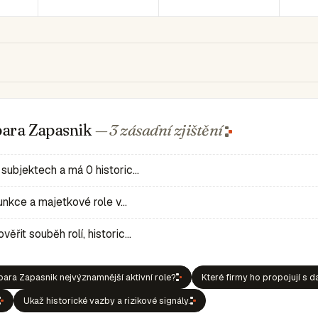
bara Zapasnik
— 3 zásadní
zjištění
 subjektech a má 0 historic…
 funkce a majetkové role v…
ěřit souběh rolí, historic…
ara Zapasnik nejvýznamnější aktivní role?
Které firmy ho propojují s d
Ukaž historické vazby a rizikové signály.