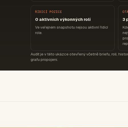
ŘÍDICÍ POZICE
OT
0 aktivních výkonných rolí
3 
Ve veřejném snapshotu nejsou aktivní řídicí
Kd
role.
nej
pro
re
Audit je v této ukázce otevřený včetně briefu, rolí, hist
grafu propojení.