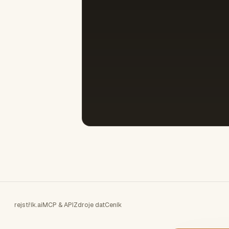
rejstřík.ai
MCP & API
Zdroje dat
Ceník