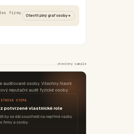
řes firmy
Otevřít plný graf osoby
otevřený sample
e auditované osoby. Všechny hlavní
ový reputační audit fyzické osoby.
JETKOVÁ STOPA
z potvrzené vlastnické role
it by se dál soustředil na nepřímé vazby
s firmy a osoby.