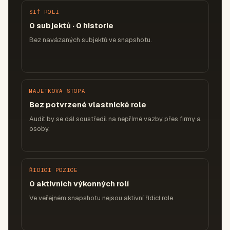
SÍŤ ROLÍ
0 subjektů · 0 historie
Bez navázaných subjektů ve snapshotu.
MAJETKOVÁ STOPA
Bez potvrzené vlastnické role
Audit by se dál soustředil na nepřímé vazby přes firmy a
osoby.
ŘÍDICÍ POZICE
0 aktivních výkonných rolí
Ve veřejném snapshotu nejsou aktivní řídicí role.