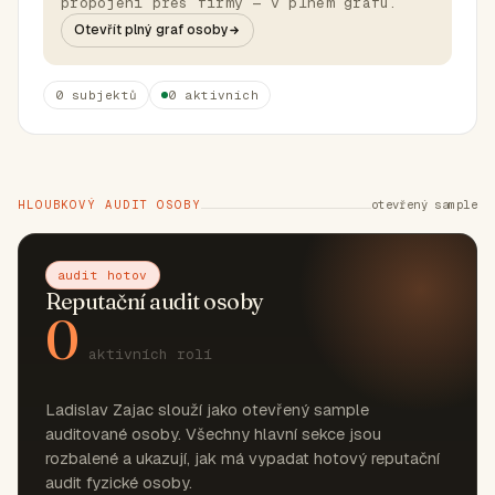
propojení přes firmy — v plném grafu.
Otevřít plný graf osoby
0 subjektů
0 aktivních
HLOUBKOVÝ AUDIT OSOBY
otevřený sample
audit hotov
Reputační audit osoby
0
aktivních rolí
Ladislav Zajac slouží jako otevřený sample
auditované osoby. Všechny hlavní sekce jsou
rozbalené a ukazují, jak má vypadat hotový reputační
audit fyzické osoby.