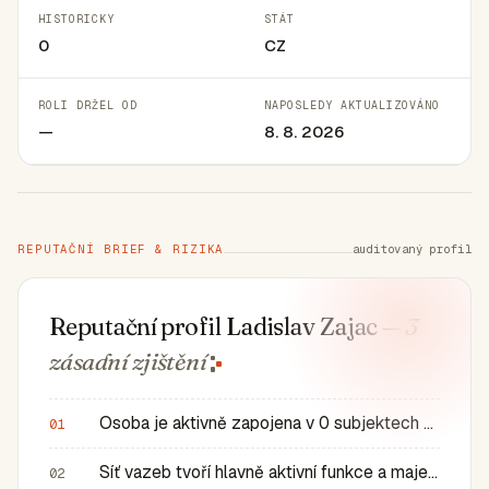
HISTORICKY
STÁT
0
CZ
ROLI DRŽEL OD
NAPOSLEDY AKTUALIZOVÁNO
—
8. 8. 2026
REPUTAČNÍ BRIEF & RIZIKA
auditovaný profil
Reputační profil Ladislav Zajac
— 3
zásadní
zjištění
Osoba je aktivně zapojena v 0 subjektech a má 0 historic…
01
Síť vazeb tvoří hlavně aktivní funkce a majetkové role v…
02