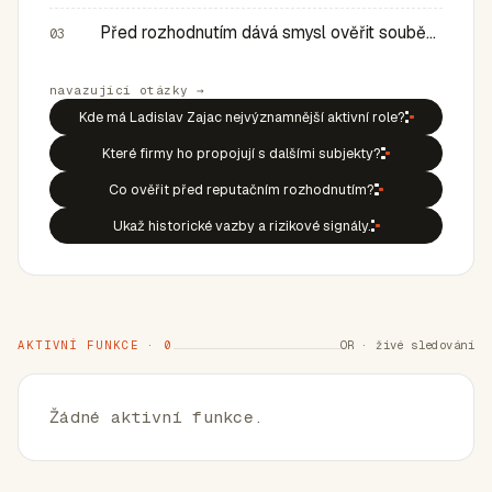
Před rozhodnutím dává smysl ověřit souběh rolí, historic…
03
navazující otázky →
Kde má Ladislav Zajac nejvýznamnější aktivní role?
Které firmy ho propojují s dalšími subjekty?
Co ověřit před reputačním rozhodnutím?
Ukaž historické vazby a rizikové signály.
AKTIVNÍ FUNKCE · 0
OR · živé sledování
Žádné aktivní funkce.