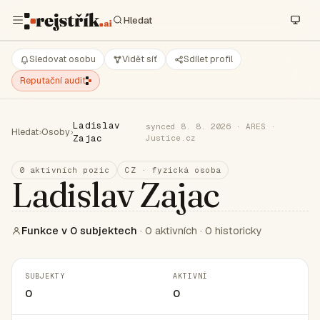
Sledovat osobu
Vidět síť
Sdílet profil
Reputační audit
Ladislav
synced 8. 8. 2026 · ARES ·
Hledat
›
Osoby
›
Zajac
Justice.cz
0 aktivních pozic
CZ · fyzická osoba
Ladislav Zajac
Funkce v 0 subjektech
· 0 aktivních · 0 historicky
SUBJEKTY
AKTIVNÍ
0
0