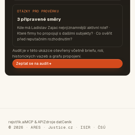
OTÁZKY PRO PROVĚRKU
3 připravené směry
Kde má Ladislav Zajac nejvýznamnější aktivní role? ·
Které firmy ho propojují s dalšími subjekty? · Co ověřit
před reputačním rozhodnutím?
Audit je v této ukázce otevřený včetně briefu, rolí,
historických vazeb a grafu propojení.
Zeptat se na audit
rejstřík.ai
MCP & API
Zdroje dat
Ceník
© 2026 · ARES · Justice.cz · ISIR · ČSÚ