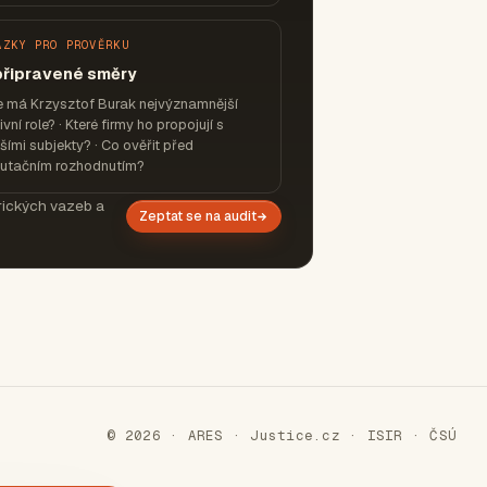
ÁZKY PRO PROVĚRKU
připravené směry
e má Krzysztof Burak nejvýznamnější
ivní role? · Které firmy ho propojují s
šími subjekty? · Co ověřit před
putačním rozhodnutím?
orických vazeb a
Zeptat se na audit
© 2026 · ARES · Justice.cz · ISIR · ČSÚ