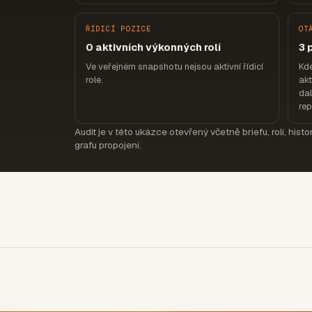
ŘÍDICÍ POZICE
OT
0 aktivních výkonných rolí
3 
Ve veřejném snapshotu nejsou aktivní řídicí
Kd
role.
akt
dal
re
Audit je v této ukázce otevřený včetně briefu, rolí, hist
grafu propojení.