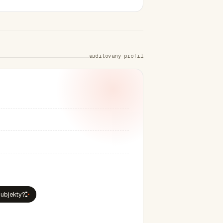
auditovaný profil
subjekty?