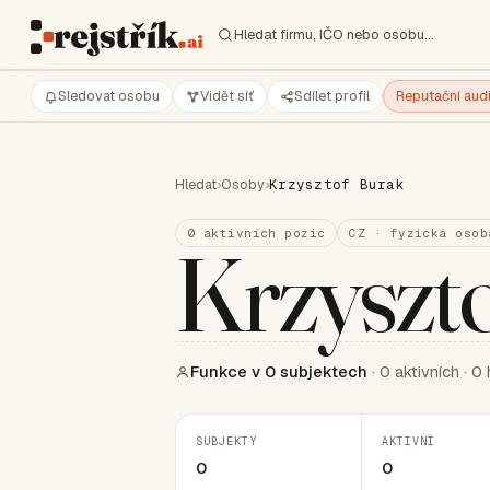
Hledat firmu, IČO nebo osobu…
Sledovat osobu
Vidět síť
Sdílet profil
Reputační audi
Hledat
›
Osoby
›
Krzysztof Burak
0 aktivních pozic
CZ · fyzická osob
Krzyszt
Funkce v 0 subjektech
· 0 aktivních · 0 
SUBJEKTY
AKTIVNÍ
0
0