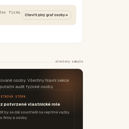
řes firmy
Otevřít plný graf osoby
otevřený sample
tované osoby. Všechny hlavní sekce
putační audit fyzické osoby.
JETKOVÁ STOPA
z potvrzené vlastnické role
it by se dál soustředil na nepřímé vazby
s firmy a osoby.