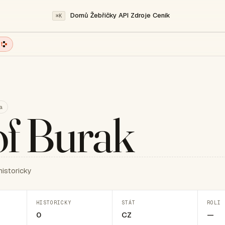
Domů
Žebříčky
API
Zdroje
Ceník
⌘K
t
a
of Burak
historicky
HISTORICKY
STÁT
ROLI 
0
CZ
—