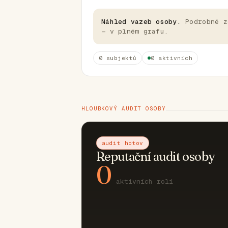
Náhled vazeb osoby.
Podrobné z
— v plném grafu.
0 subjektů
0 aktivních
HLOUBKOVÝ AUDIT OSOBY
audit hotov
Reputační audit osoby
0
aktivních rolí