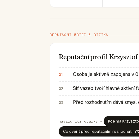
REPUTAČNÍ BRIEF & RIZIKA
Reputační profil Krzyszto
Osoba je aktivně zapojena v 0
01
Síť vazeb tvoří hlavně aktivní
02
Před rozhodnutím dává smysl ov
03
Kde má Krzysztof
navazující otázky →
Co ověřit před reputačním rozhodnutím?