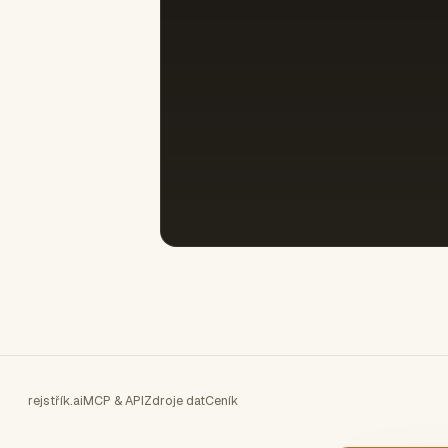
rejstřík.ai
MCP & API
Zdroje dat
Ceník