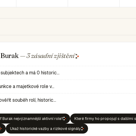
f Burak
— 3 zásadní
zjištění
 subjektech a má 0 historic…
 funkce a majetkové role v…
ěřit souběh rolí, historic…
 Burak nejvýznamnější aktivní role?
Které firmy ho propojují s dalšími 
Ukaž historické vazby a rizikové signály.