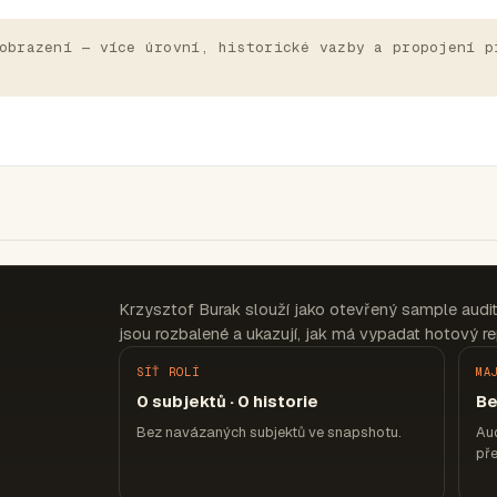
obrazení — více úrovní, historické vazby a propojení p
Krzysztof Burak slouží jako otevřený sample audi
jsou rozbalené a ukazují, jak má vypadat hotový re
SÍŤ ROLÍ
MA
0 subjektů · 0 historie
Be
Bez navázaných subjektů ve snapshotu.
Aud
pře