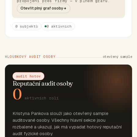
propojení přes firmy — v plném grafu.
Otevřít plný graf osoby
0 subjektů
0 aktivních
HLOUBKOVÝ AUDIT OSOBY
otevřený sample
audit hotov
Reputační audit osoby
0
aktivních rolí
Kristyna Pankova slouží jako otevřený sample
auditované osoby. Všechny hlavní sekce jsou
rozbalené a ukazují, jak má vypadat hotový reputační
audit fyzické osoby.