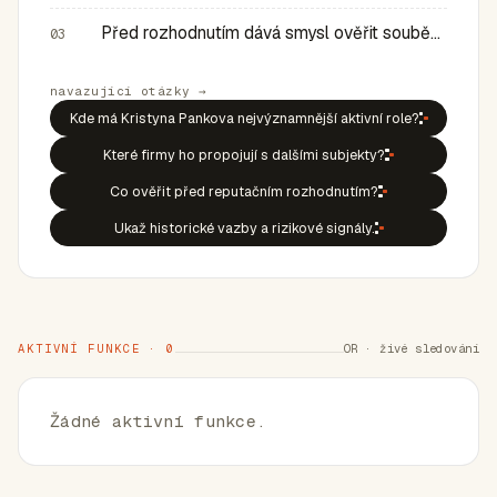
Před rozhodnutím dává smysl ověřit souběh rolí, historic…
03
navazující otázky →
Kde má Kristyna Pankova nejvýznamnější aktivní role?
Které firmy ho propojují s dalšími subjekty?
Co ověřit před reputačním rozhodnutím?
Ukaž historické vazby a rizikové signály.
AKTIVNÍ FUNKCE · 0
OR · živé sledování
Žádné aktivní funkce.