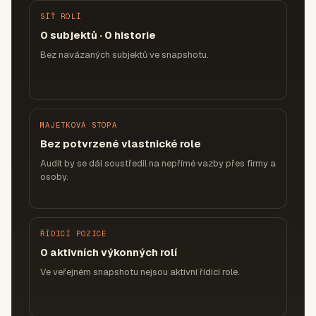
SÍŤ ROLÍ
0 subjektů · 0 historie
Bez navázaných subjektů ve snapshotu.
MAJETKOVÁ STOPA
Bez potvrzené vlastnické role
Audit by se dál soustředil na nepřímé vazby přes firmy a
osoby.
ŘÍDICÍ POZICE
0 aktivních výkonných rolí
Ve veřejném snapshotu nejsou aktivní řídicí role.