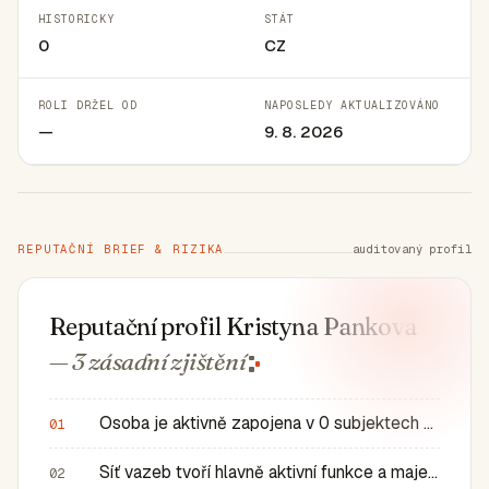
HISTORICKY
STÁT
0
CZ
ROLI DRŽEL OD
NAPOSLEDY AKTUALIZOVÁNO
—
9. 8. 2026
REPUTAČNÍ BRIEF & RIZIKA
auditovaný profil
Reputační profil Kristyna Pankova
— 3 zásadní
zjištění
Osoba je aktivně zapojena v 0 subjektech a má 0 historic…
01
Síť vazeb tvoří hlavně aktivní funkce a majetkové role v…
02