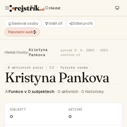
Sledovat osobu
Vidět síť
Sdílet profil
Reputační audit
Kristyna
synced 9. 8. 2026 · ARES ·
Hledat
›
Osoby
›
Pankova
Justice.cz
0 aktivních pozic
CZ · fyzická osoba
Kristyna Pankova
Funkce v 0 subjektech
· 0 aktivních · 0 historicky
SUBJEKTY
AKTIVNÍ
0
0