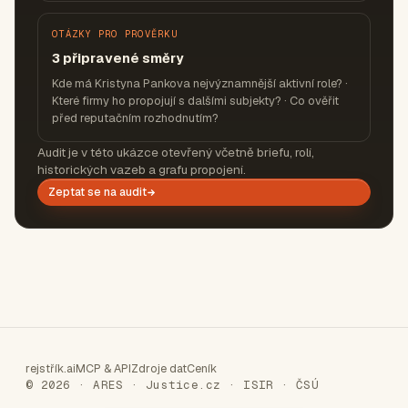
OTÁZKY PRO PROVĚRKU
3 připravené směry
Kde má Kristyna Pankova nejvýznamnější aktivní role? ·
Které firmy ho propojují s dalšími subjekty? · Co ověřit
před reputačním rozhodnutím?
Audit je v této ukázce otevřený včetně briefu, rolí,
historických vazeb a grafu propojení.
Zeptat se na audit
rejstřík.ai
MCP & API
Zdroje dat
Ceník
© 2026 · ARES · Justice.cz · ISIR · ČSÚ