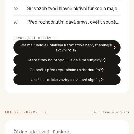
Síť vazeb tvoří hlavně aktivní funkce a majetkové role v…
02
Před rozhodnutím dává smysl ověřit souběh rolí, historic…
03
navazující otázky →
Kde má Klaudie Polanska Karafiatova nejvýznamnější
aktivní role?
Které firmy ho propojují s dalšími subjekty?
Co ověřit před reputačním rozhodnutím?
Ukaž historické vazby a rizikové signály.
AKTIVNÍ FUNKCE · 0
OR · živé sledování
Žádné aktivní funkce.