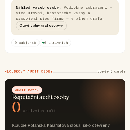
Náhled vazeb osoby.
Podrobné zobrazení —
více úrovní, historické vazby a
propojení přes firmy — v plném grafu.
Otevřít plný graf osoby
0 subjektů
0 aktivních
HLOUBKOVÝ AUDIT OSOBY
otevřený sample
audit hotov
Reputační audit osoby
0
aktivních rolí
Klaudie Polanska Karafiatova slouží jako otevřený