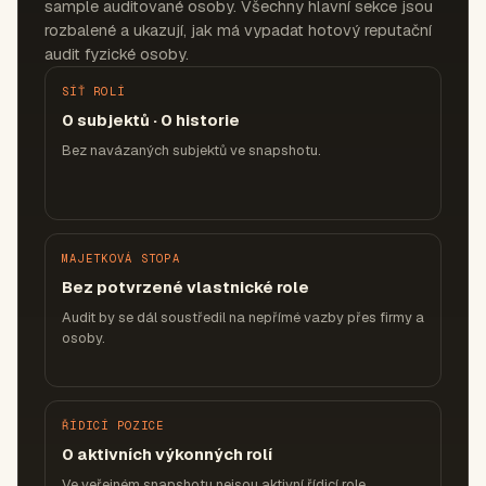
sample auditované osoby. Všechny hlavní sekce jsou
rozbalené a ukazují, jak má vypadat hotový reputační
audit fyzické osoby.
SÍŤ ROLÍ
0 subjektů · 0 historie
Bez navázaných subjektů ve snapshotu.
MAJETKOVÁ STOPA
Bez potvrzené vlastnické role
Audit by se dál soustředil na nepřímé vazby přes firmy a
osoby.
ŘÍDICÍ POZICE
0 aktivních výkonných rolí
Ve veřejném snapshotu nejsou aktivní řídicí role.