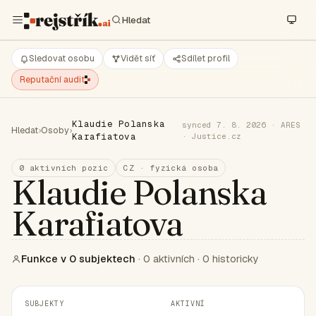
Sledovat osobu
Vidět síť
Sdílet profil
Reputační audit
Klaudie Polanska
synced 7. 8. 2026 · ARES
Hledat
›
Osoby
›
Karafiatova
· Justice.cz
0 aktivních pozic
CZ · fyzická osoba
Klaudie Polanska
Karafiatova
Funkce v 0 subjektech
· 0 aktivních · 0 historicky
SUBJEKTY
AKTIVNÍ