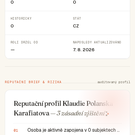
0
0
HISTORICKY
STÁT
0
CZ
ROLI DRŽEL OD
NAPOSLEDY AKTUALIZOVÁNO
—
7. 8. 2026
REPUTAČNÍ BRIEF & RIZIKA
auditovaný profil
Reputační profil Klaudie Polanska
Karafiatova
— 3 zásadní
zjištění
Osoba je aktivně zapojena v 0 subjektech a má 0 historic…
01