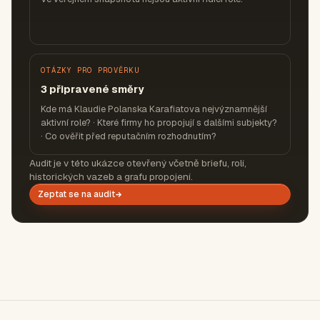
OTÁZKY PRO PROVĚRKU
3 připravené směry
Kde má Klaudie Polanska Karafiatova nejvýznamnější
aktivní role? · Které firmy ho propojují s dalšími subjekty?
· Co ověřit před reputačním rozhodnutím?
Audit je v této ukázce otevřený včetně briefu, rolí,
historických vazeb a grafu propojení.
Zeptat se na audit