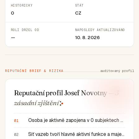
HISTORICKY
STÁT
0
CZ
ROLI DRŽEL OD
NAPOSLEDY AKTUALIZOVÁNO
—
10. 8. 2026
REPUTAČNÍ BRIEF & RIZIKA
auditovaný profil
Reputační profil Josef Novotny
— 3
zásadní
zjištění
Osoba je aktivně zapojena v 0 subjektech a má 0 historic…
01
Síť vazeb tvoří hlavně aktivní funkce a majetkové role v…
02