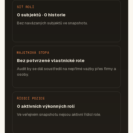
SÍŤ ROLÍ
0 subjektů · 0 historie
Bez navázaných subjektů ve snapshotu.
MAJETKOVÁ STOPA
Bez potvrzené vlastnické role
Audit by se dál soustředil na nepřímé vazby přes firmy a
osoby.
ŘÍDICÍ POZICE
0 aktivních výkonných rolí
Ve veřejném snapshotu nejsou aktivní řídicí role.