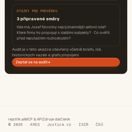
OTÁZKY PRO PROVĚRKU
3 připravené směry
Kde má Josef Novotny nejvýznamnější aktivní role? ·
Které firmy ho propojují s dalšími subjekty? · Co ověřit
před reputačním rozhodnutím?
Audit je v této ukázce otevřený včetně briefu, rolí,
historických vazeb a grafu propojení.
Zeptat se na audit
rejstřík.ai
MCP & API
Zdroje dat
Ceník
© 2026 · ARES · Justice.cz · ISIR · ČSÚ