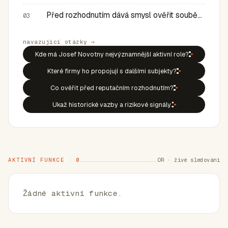
Před rozhodnutím dává smysl ověřit souběh rolí, historic…
03
navazující otázky →
Kde má Josef Novotny nejvýznamnější aktivní role?
Které firmy ho propojují s dalšími subjekty?
Co ověřit před reputačním rozhodnutím?
Ukaž historické vazby a rizikové signály.
AKTIVNÍ FUNKCE · 0
OR · živé sledování
Žádné aktivní funkce.