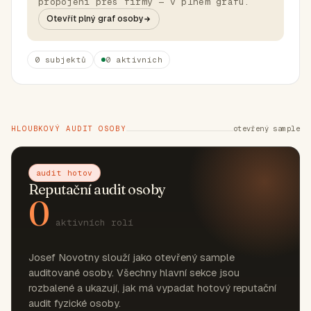
propojení přes firmy — v plném grafu.
Otevřít plný graf osoby
0 subjektů
0 aktivních
HLOUBKOVÝ AUDIT OSOBY
otevřený sample
audit hotov
Reputační audit osoby
0
aktivních rolí
Josef Novotny slouží jako otevřený sample
auditované osoby. Všechny hlavní sekce jsou
rozbalené a ukazují, jak má vypadat hotový reputační
audit fyzické osoby.