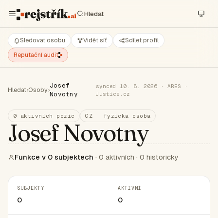
Sledovat osobu
Vidět síť
Sdílet profil
Reputační audit
Josef
synced 10. 8. 2026 · ARES ·
Hledat
›
Osoby
›
Novotny
Justice.cz
0 aktivních pozic
CZ · fyzická osoba
Josef Novotny
Funkce v 0 subjektech
· 0 aktivních · 0 historicky
SUBJEKTY
AKTIVNÍ
0
0