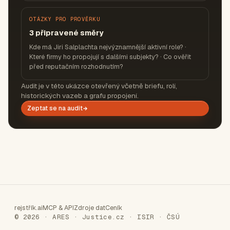
OTÁZKY PRO PROVĚRKU
3 připravené směry
Kde má Jiri Salplachta nejvýznamnější aktivní role? ·
Které firmy ho propojují s dalšími subjekty? · Co ověřit
před reputačním rozhodnutím?
Audit je v této ukázce otevřený včetně briefu, rolí,
historických vazeb a grafu propojení.
Zeptat se na audit
rejstřík.ai
MCP & API
Zdroje dat
Ceník
© 2026 · ARES · Justice.cz · ISIR · ČSÚ