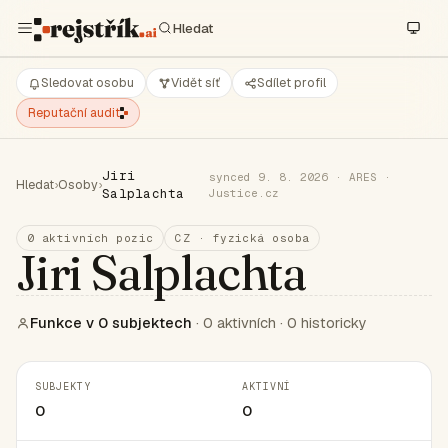
Sledovat osobu
Vidět síť
Sdílet profil
Reputační audit
Jiri
synced 9. 8. 2026 · ARES ·
Hledat
›
Osoby
›
Salplachta
Justice.cz
0 aktivních pozic
CZ · fyzická osoba
Jiri Salplachta
Funkce v 0 subjektech
· 0 aktivních · 0 historicky
SUBJEKTY
AKTIVNÍ
0
0