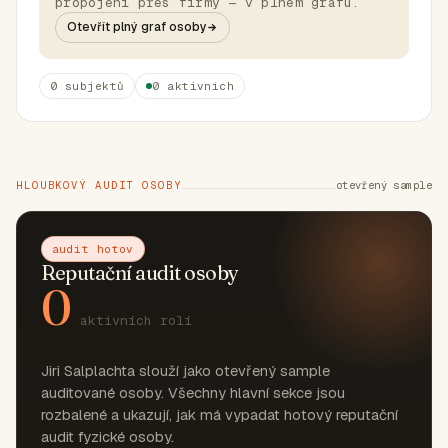
propojení přes firmy — v plném grafu.
Otevřít plný graf osoby
0 subjektů
0 aktivních
HLOUBKOVÝ AUDIT OSOBY
otevřený sample
audit hotov
Reputační audit osoby
0
aktivních rolí
Jiri Salplachta slouží jako otevřený sample
auditované osoby. Všechny hlavní sekce jsou
rozbalené a ukazují, jak má vypadat hotový reputační
audit fyzické osoby.