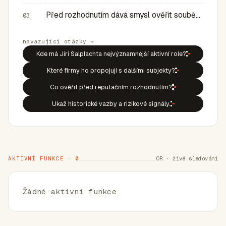
Před rozhodnutím dává smysl ověřit souběh rolí, historic…
03
navazující otázky →
Kde má Jiri Salplachta nejvýznamnější aktivní role?
Které firmy ho propojují s dalšími subjekty?
Co ověřit před reputačním rozhodnutím?
Ukaž historické vazby a rizikové signály.
AKTIVNÍ FUNKCE · 0
OR · živé sledování
Žádné aktivní funkce.