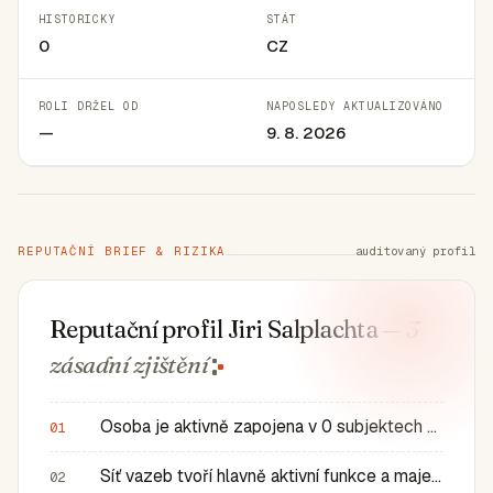
HISTORICKY
STÁT
0
CZ
ROLI DRŽEL OD
NAPOSLEDY AKTUALIZOVÁNO
—
9. 8. 2026
REPUTAČNÍ BRIEF & RIZIKA
auditovaný profil
Reputační profil Jiri Salplachta
— 3
zásadní
zjištění
Osoba je aktivně zapojena v 0 subjektech a má 0 historic…
01
Síť vazeb tvoří hlavně aktivní funkce a majetkové role v…
02