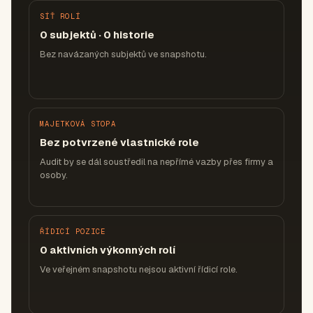
SÍŤ ROLÍ
0 subjektů · 0 historie
Bez navázaných subjektů ve snapshotu.
MAJETKOVÁ STOPA
Bez potvrzené vlastnické role
Audit by se dál soustředil na nepřímé vazby přes firmy a
osoby.
ŘÍDICÍ POZICE
0 aktivních výkonných rolí
Ve veřejném snapshotu nejsou aktivní řídicí role.