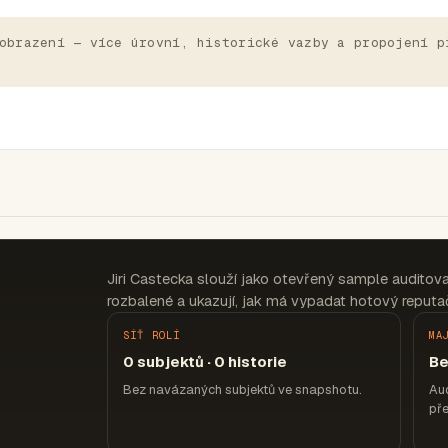
obrazení — více úrovní, historické vazby a propojení p
Jiri Castecka slouží jako otevřený sample auditov
rozbalené a ukazují, jak má vypadat hotový reputač
SÍŤ ROLÍ
MA
0 subjektů · 0 historie
Be
Bez navázaných subjektů ve snapshotu.
Aud
pře