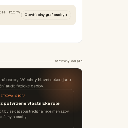
řes firmy
Otevřít plný graf osoby
otevřený sample
ané osoby. Všechny hlavní sekce jsou
ní audit fyzické osoby.
JETKOVÁ STOPA
z potvrzené vlastnické role
it by se dál soustředil na nepřímé vazby
s firmy a osoby.