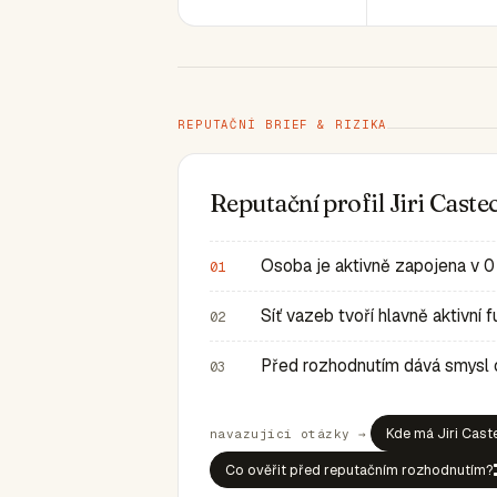
REPUTAČNÍ BRIEF & RIZIKA
Reputační profil Jiri Cast
Osoba je aktivně zapojena v 0
01
Síť vazeb tvoří hlavně aktivní
02
Před rozhodnutím dává smysl ov
03
Kde má Jiri Cast
navazující otázky →
Co ověřit před reputačním rozhodnutím?