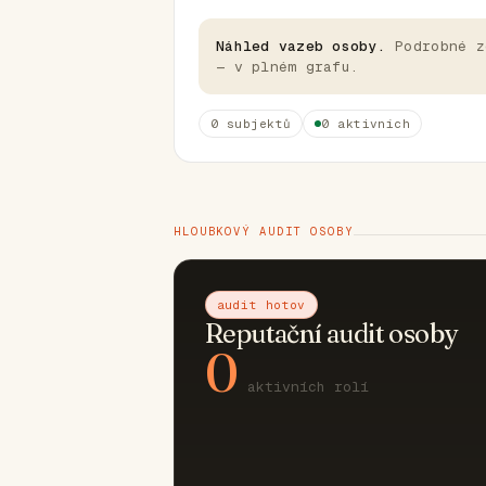
Náhled vazeb osoby.
Podrobné z
— v plném grafu.
0 subjektů
0 aktivních
HLOUBKOVÝ AUDIT OSOBY
audit hotov
Reputační audit osoby
0
aktivních rolí