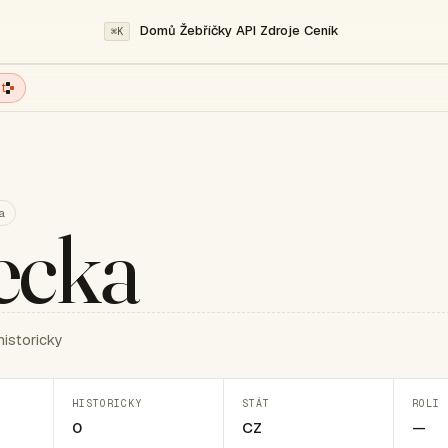
Domů
Žebříčky
API
Zdroje
Ceník
⌘K
t
a
tecka
historicky
HISTORICKY
STÁT
ROLI 
0
CZ
—