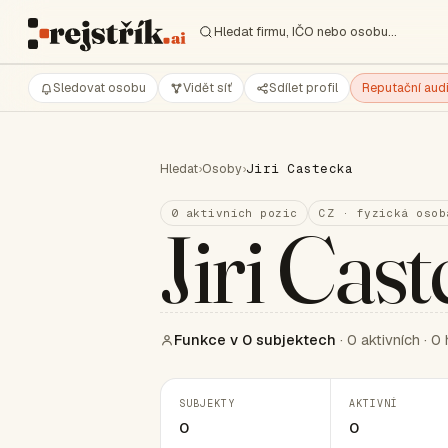
Hledat firmu, IČO nebo osobu…
Sledovat osobu
Vidět síť
Sdílet profil
Reputační audi
Hledat
›
Osoby
›
Jiri Castecka
0 aktivních pozic
CZ · fyzická osob
Jiri Cas
Funkce v 0 subjektech
· 0 aktivních · 0 
SUBJEKTY
AKTIVNÍ
0
0