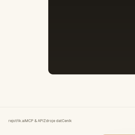
rejstřík.ai
MCP & API
Zdroje dat
Ceník