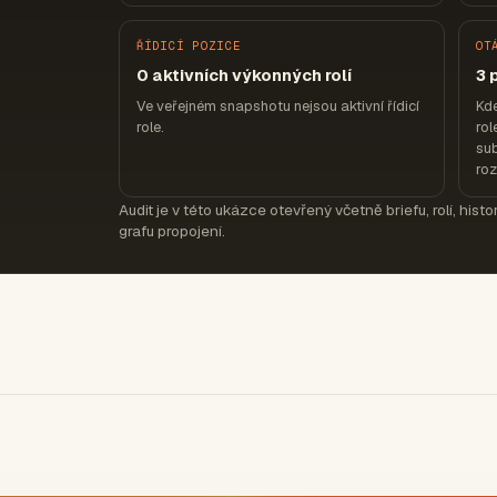
ŘÍDICÍ POZICE
OT
0 aktivních výkonných rolí
3 
Ve veřejném snapshotu nejsou aktivní řídicí
Kde
role.
rol
sub
ro
Audit je v této ukázce otevřený včetně briefu, rolí, hist
grafu propojení.