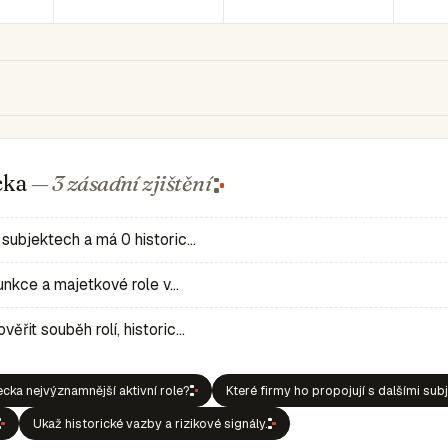
ecka
— 3 zásadní
zjištění
 subjektech a má 0 historic…
 funkce a majetkové role v…
ěřit souběh rolí, historic…
ecka nejvýznamnější aktivní role?
Které firmy ho propojují s dalšími sub
Ukaž historické vazby a rizikové signály.