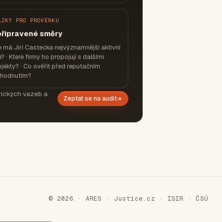
ÁZKY PRO PROVĚRKU
připravené směry
 má Jiri Castecka nejvýznamnější aktivní
e? · Které firmy ho propojují s dalšími
jekty? · Co ověřit před reputačním
zhodnutím?
orických vazeb a
Zeptat se na audit
© 2026 · ARES · Justice.cz · ISIR · ČSÚ