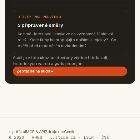
OTÁZKY PRO PROVĚRKU
3 připravené směry
Kde má Jaroslava Hruskova nejvýznamnější aktivní
role? · Které firmy ho propojují s dalšími subjekty? · Co
ověřit před reputačním rozhodnutím?
Audit je v této ukázce otevřený včetně briefu, rolí,
historických vazeb a grafu propojení.
Zeptat se na audit
rejstřík.ai
MCP & API
Zdroje dat
Ceník
© 2026 · ARES · Justice.cz · ISIR · ČSÚ