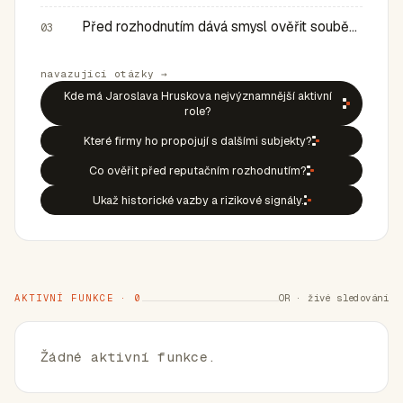
Před rozhodnutím dává smysl ověřit souběh rolí, historic…
03
navazující otázky →
Kde má Jaroslava Hruskova nejvýznamnější aktivní
role?
Které firmy ho propojují s dalšími subjekty?
Co ověřit před reputačním rozhodnutím?
Ukaž historické vazby a rizikové signály.
AKTIVNÍ FUNKCE · 0
OR · živé sledování
Žádné aktivní funkce.