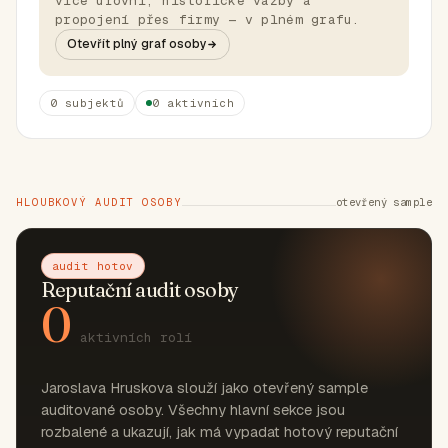
více úrovní, historické vazby a
propojení přes firmy — v plném grafu.
Otevřít plný graf osoby
0 subjektů
0 aktivních
HLOUBKOVÝ AUDIT OSOBY
otevřený sample
audit hotov
Reputační audit osoby
0
aktivních rolí
Jaroslava Hruskova slouží jako otevřený sample
auditované osoby. Všechny hlavní sekce jsou
rozbalené a ukazují, jak má vypadat hotový reputační