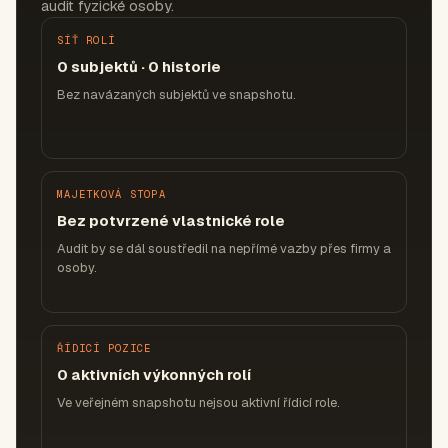
audit fyzické osoby.
SÍŤ ROLÍ
0 subjektů · 0 historie
Bez navázaných subjektů ve snapshotu.
MAJETKOVÁ STOPA
Bez potvrzené vlastnické role
Audit by se dál soustředil na nepřímé vazby přes firmy a
osoby.
ŘÍDICÍ POZICE
0 aktivních výkonných rolí
Ve veřejném snapshotu nejsou aktivní řídicí role.