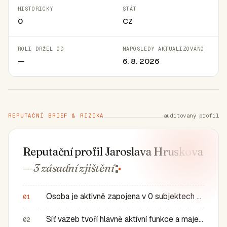
HISTORICKY
STÁT
0
CZ
ROLI DRŽEL OD
NAPOSLEDY AKTUALIZOVÁNO
—
6. 8. 2026
REPUTAČNÍ BRIEF & RIZIKA
auditovaný profil
Reputační profil Jaroslava Hruskova
— 3 zásadní
zjištění
Osoba je aktivně zapojena v 0 subjektech a má 0 historic…
01
Síť vazeb tvoří hlavně aktivní funkce a majetkové role v…
02