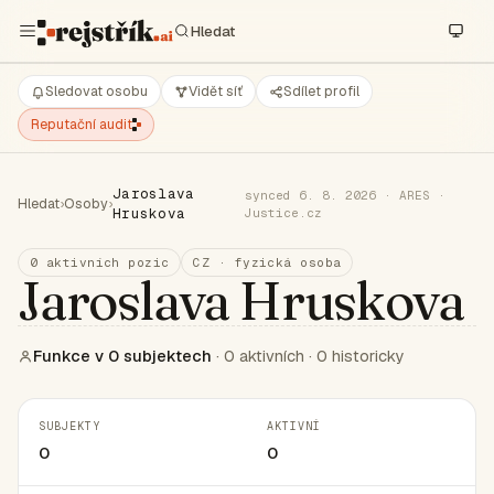
Sledovat osobu
Vidět síť
Sdílet profil
Reputační audit
Jaroslava
synced 6. 8. 2026 · ARES ·
Hledat
›
Osoby
›
Hruskova
Justice.cz
0 aktivních pozic
CZ · fyzická osoba
Jaroslava Hruskova
Funkce v 0 subjektech
· 0 aktivních · 0 historicky
SUBJEKTY
AKTIVNÍ
0
0