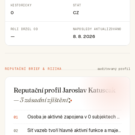
HISTORICKY
STÁT
0
CZ
ROLI DRŽEL OD
NAPOSLEDY AKTUALIZOVÁNO
—
8. 8. 2026
REPUTAČNÍ BRIEF & RIZIKA
auditovaný profil
Reputační profil Jaroslav Katuscak
— 3 zásadní
zjištění
Osoba je aktivně zapojena v 0 subjektech a má 0 historic…
01
Síť vazeb tvoří hlavně aktivní funkce a majetkové role v…
02