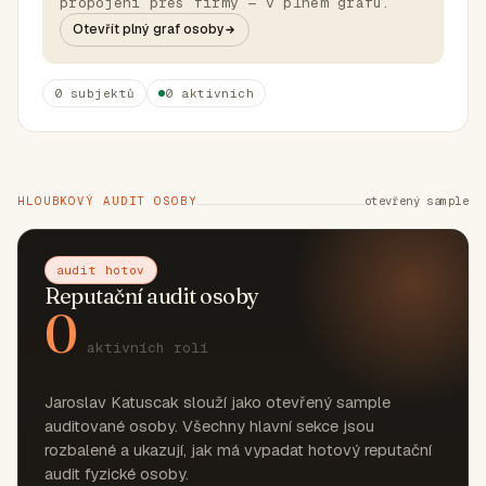
propojení přes firmy — v plném grafu.
Otevřít plný graf osoby
0 subjektů
0 aktivních
HLOUBKOVÝ AUDIT OSOBY
otevřený sample
audit hotov
Reputační audit osoby
0
aktivních rolí
Jaroslav Katuscak slouží jako otevřený sample
auditované osoby. Všechny hlavní sekce jsou
rozbalené a ukazují, jak má vypadat hotový reputační
audit fyzické osoby.