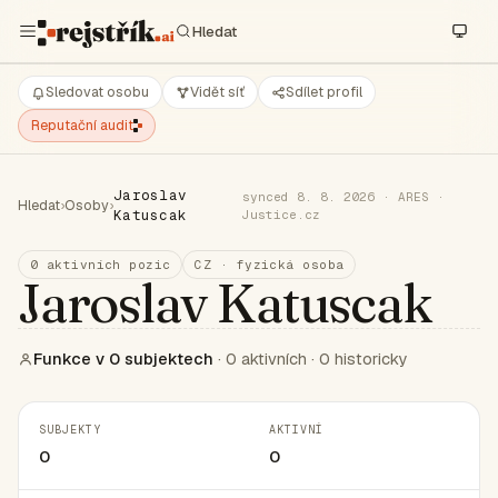
Sledovat osobu
Vidět síť
Sdílet profil
Reputační audit
Jaroslav
synced 8. 8. 2026 · ARES ·
Hledat
›
Osoby
›
Katuscak
Justice.cz
0 aktivních pozic
CZ · fyzická osoba
Jaroslav Katuscak
Funkce v 0 subjektech
· 0 aktivních · 0 historicky
SUBJEKTY
AKTIVNÍ
0
0