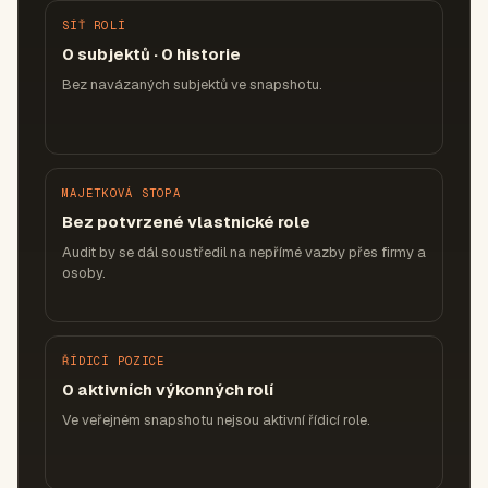
SÍŤ ROLÍ
0 subjektů · 0 historie
Bez navázaných subjektů ve snapshotu.
MAJETKOVÁ STOPA
Bez potvrzené vlastnické role
Audit by se dál soustředil na nepřímé vazby přes firmy a
osoby.
ŘÍDICÍ POZICE
0 aktivních výkonných rolí
Ve veřejném snapshotu nejsou aktivní řídicí role.