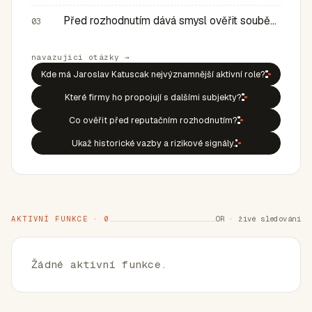
Před rozhodnutím dává smysl ověřit souběh rolí, historic…
03
navazující otázky →
Kde má Jaroslav Katuscak nejvýznamnější aktivní role?
Které firmy ho propojují s dalšími subjekty?
Co ověřit před reputačním rozhodnutím?
Ukaž historické vazby a rizikové signály.
AKTIVNÍ FUNKCE · 0
OR · živé sledování
Žádné aktivní funkce.