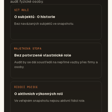
audit fyzické osoby.
SÍŤ ROLÍ
0 subjektů · 0 historie
Bez navázaných subjektů ve snapshotu.
MAJETKOVÁ STOPA
Bez potvrzené vlastnické role
Audit by se dál soustředil na nepřímé vazby přes firmy a
osoby.
ŘÍDICÍ POZICE
0 aktivních výkonných rolí
Ve veřejném snapshotu nejsou aktivní řídicí role.