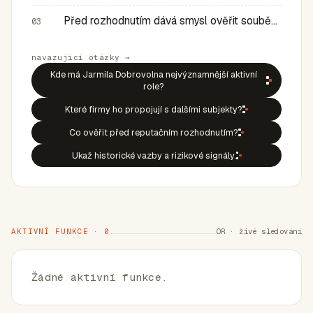
Před rozhodnutím dává smysl ověřit souběh rolí, historic…
03
navazující otázky →
Kde má Jarmila Dobrovolna nejvýznamnější aktivní
role?
Které firmy ho propojují s dalšími subjekty?
Co ověřit před reputačním rozhodnutím?
Ukaž historické vazby a rizikové signály.
AKTIVNÍ FUNKCE · 0
OR · živé sledování
Žádné aktivní funkce.