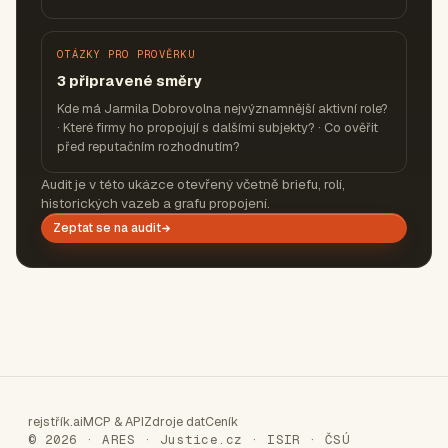
OTÁZKY PRO PROVĚRKU
3 připravené směry
Kde má Jarmila Dobrovolna nejvýznamnější aktivní role?
· Které firmy ho propojují s dalšími subjekty? · Co ověřit
před reputačním rozhodnutím?
Audit je v této ukázce otevřený včetně briefu, rolí,
historických vazeb a grafu propojení.
Zeptat se na audit
rejstřík.ai
MCP & API
Zdroje dat
Ceník
© 2026 · ARES · Justice.cz · ISIR · ČSÚ