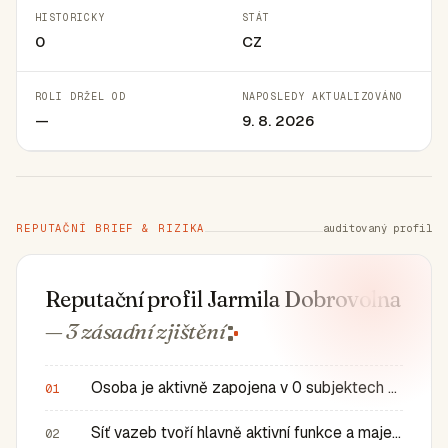
HISTORICKY
STÁT
0
CZ
ROLI DRŽEL OD
NAPOSLEDY AKTUALIZOVÁNO
—
9. 8. 2026
REPUTAČNÍ BRIEF & RIZIKA
auditovaný profil
Reputační profil Jarmila Dobrovolna
— 3 zásadní
zjištění
Osoba je aktivně zapojena v 0 subjektech a má 0 historic…
01
Síť vazeb tvoří hlavně aktivní funkce a majetkové role v…
02