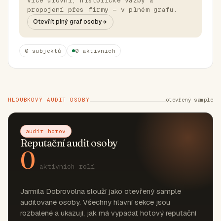
více úrovní, historické vazby a
propojení přes firmy — v plném grafu.
Otevřít plný graf osoby
0 subjektů
0 aktivních
HLOUBKOVÝ AUDIT OSOBY
otevřený sample
audit hotov
Reputační audit osoby
0
aktivních rolí
Jarmila Dobrovolna slouží jako otevřený sample
auditované osoby. Všechny hlavní sekce jsou
rozbalené a ukazují, jak má vypadat hotový reputační