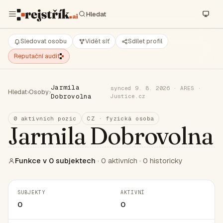
Sledovat osobu
Vidět síť
Sdílet profil
Reputační audit
Jarmila
synced 9. 8. 2026 · ARES ·
Hledat
›
Osoby
›
Dobrovolna
Justice.cz
0 aktivních pozic
CZ · fyzická osoba
Jarmila Dobrovolna
Funkce v 0 subjektech
· 0 aktivních · 0 historicky
SUBJEKTY
AKTIVNÍ
0
0