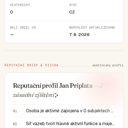
HISTORICKY
STÁT
0
CZ
ROLI DRŽEL OD
NAPOSLEDY AKTUALIZOVÁNO
—
7. 8. 2026
REPUTAČNÍ BRIEF & RIZIKA
auditovaný profil
Reputační profil Jan Priplata
— 3
zásadní
zjištění
Osoba je aktivně zapojena v 0 subjektech a má 0 historic…
01
Síť vazeb tvoří hlavně aktivní funkce a majetkové role v…
02