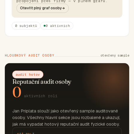
propojení přes firmy — v plném grafu.
Otevřít plný graf osoby
0 subjektů
0 aktivních
HLOUBKOVÝ AUDIT OSOBY
otevřený sample
audit hotov
Reputační audit osoby
0
aktivních rolí
Jan Priplata slouží jako otevřený sample auditované
osoby. Všechny hlavní sekce jsou rozbalené a ukazují,
jak má vypadat hotový reputační audit fyzické osoby.