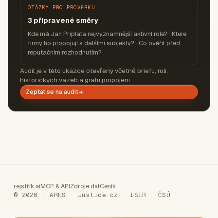
OTÁZKY PRO PROVĚRKU
3 připravené směry
Kde má Jan Priplata nejvýznamnější aktivní role? · Které
firmy ho propojují s dalšími subjekty? · Co ověřit před
reputačním rozhodnutím?
Audit je v této ukázce otevřený včetně briefu, rolí,
historických vazeb a grafu propojení.
Zeptat se na audit
rejstřík.ai
MCP & API
Zdroje dat
Ceník
© 2026 · ARES · Justice.cz · ISIR · ČSÚ