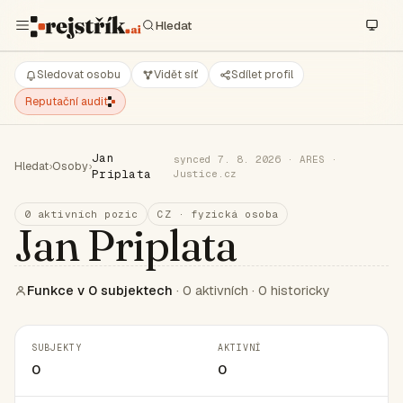
Sledovat osobu
Vidět síť
Sdílet profil
Reputační audit
Jan
synced 7. 8. 2026 · ARES ·
Hledat
›
Osoby
›
Priplata
Justice.cz
0 aktivních pozic
CZ · fyzická osoba
Jan Priplata
Funkce v 0 subjektech
· 0 aktivních · 0 historicky
SUBJEKTY
AKTIVNÍ
0
0