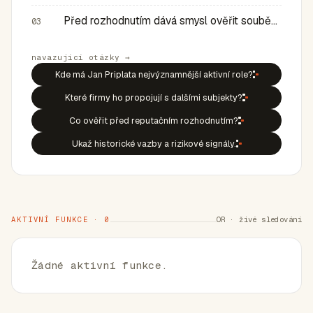
Před rozhodnutím dává smysl ověřit souběh rolí, historic…
03
navazující otázky →
Kde má Jan Priplata nejvýznamnější aktivní role?
Které firmy ho propojují s dalšími subjekty?
Co ověřit před reputačním rozhodnutím?
Ukaž historické vazby a rizikové signály.
AKTIVNÍ FUNKCE · 0
OR · živé sledování
Žádné aktivní funkce.