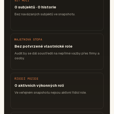
SÍŤ ROLÍ
0 subjektů · 0 historie
Bez navázaných subjektů ve snapshotu.
MAJETKOVÁ STOPA
Bez potvrzené vlastnické role
Audit by se dál soustředil na nepřímé vazby přes firmy a
osoby.
ŘÍDICÍ POZICE
0 aktivních výkonných rolí
Ve veřejném snapshotu nejsou aktivní řídicí role.