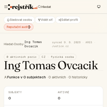
Sledovat osobu
Vidět síť
Sdílet profil
Reputační audit
Ing Tomas
synced 9. 8. 2026 · ARES ·
Hledat
›
Osoby
›
Ovcacik
Justice.cz
0 aktivních pozic
CZ · fyzická osoba
Ing Tomas Ovcacik
Funkce v 0 subjektech
· 0 aktivních · 0 historicky
SUBJEKTY
AKTIVNÍ
0
0