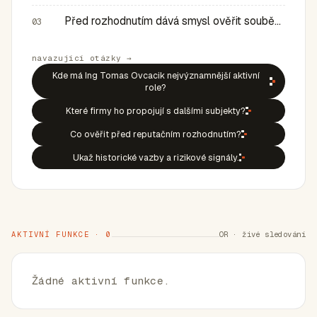
Před rozhodnutím dává smysl ověřit souběh rolí, historic…
03
navazující otázky →
Kde má Ing Tomas Ovcacik nejvýznamnější aktivní
role?
Které firmy ho propojují s dalšími subjekty?
Co ověřit před reputačním rozhodnutím?
Ukaž historické vazby a rizikové signály.
AKTIVNÍ FUNKCE · 0
OR · živé sledování
Žádné aktivní funkce.