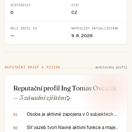
HISTORICKY
STÁT
0
CZ
ROLI DRŽEL OD
NAPOSLEDY AKTUALIZOVÁNO
—
9. 8. 2026
REPUTAČNÍ BRIEF & RIZIKA
auditovaný profil
Reputační profil Ing Tomas Ovcacik
— 3 zásadní
zjištění
Osoba je aktivně zapojena v 0 subjektech a má 0 historic…
01
Síť vazeb tvoří hlavně aktivní funkce a majetkové role v…
02