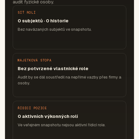
audit fyzické osoby.
SÍŤ ROLÍ
0 subjektů · 0 historie
Bez navázaných subjektů ve snapshotu.
MAJETKOVÁ STOPA
Bez potvrzené vlastnické role
Audit by se dál soustředil na nepřímé vazby přes firmy a
osoby.
ŘÍDICÍ POZICE
0 aktivních výkonných rolí
Ve veřejném snapshotu nejsou aktivní řídicí role.