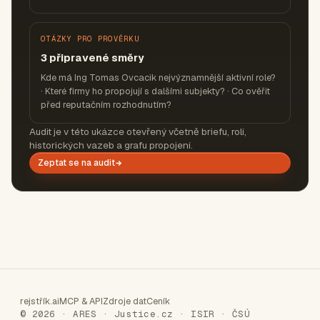
OTÁZKY PRO PROVĚRKU
3 připravené směry
Kde má Ing Tomas Ovcacik nejvýznamnější aktivní role?
· Které firmy ho propojují s dalšími subjekty? · Co ověřit
před reputačním rozhodnutím?
Audit je v této ukázce otevřený včetně briefu, rolí,
historických vazeb a grafu propojení.
Zeptat se na audit
rejstřík.ai
MCP & API
Zdroje dat
Ceník
© 2026 · ARES · Justice.cz · ISIR · ČSÚ