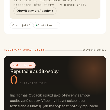
více úrovní, historické vazby a
propojení přes firmy — v plném grafu.
Otevřít plný graf osoby
0 subjektů
0 aktivních
HLOUBKOVÝ AUDIT OSOBY
otevřený sample
audit hotov
Reputační audit osoby
0
aktivních rolí
Ing Tomas Ovcacik slouží jako otevřený sample
auditované osoby. Všechny hlavní sekce jsou
rozbalené a ukazují, jak má vypadat hotový reputační