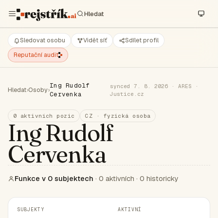
Sledovat osobu
Vidět síť
Sdílet profil
Reputační audit
Ing Rudolf
synced 7. 8. 2026 · ARES ·
Hledat
›
Osoby
›
Cervenka
Justice.cz
0 aktivních pozic
CZ · fyzická osoba
Ing Rudolf
Cervenka
Funkce v 0 subjektech
· 0 aktivních · 0 historicky
SUBJEKTY
AKTIVNÍ