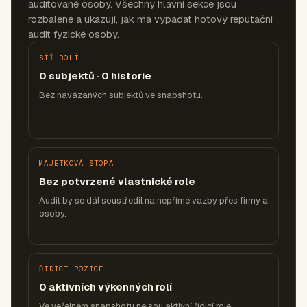
auditované osoby. Všechny hlavní sekce jsou
rozbalené a ukazují, jak má vypadat hotový reputační
audit fyzické osoby.
SÍŤ ROLÍ
0 subjektů · 0 historie
Bez navázaných subjektů ve snapshotu.
MAJETKOVÁ STOPA
Bez potvrzené vlastnické role
Audit by se dál soustředil na nepřímé vazby přes firmy a
osoby.
ŘÍDICÍ POZICE
0 aktivních výkonných rolí
Ve veřejném snapshotu nejsou aktivní řídicí role.