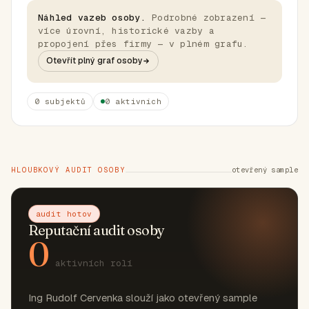
Náhled vazeb osoby.
Podrobné zobrazení —
více úrovní, historické vazby a
propojení přes firmy — v plném grafu.
Otevřít plný graf osoby
0 subjektů
0 aktivních
HLOUBKOVÝ AUDIT OSOBY
otevřený sample
audit hotov
Reputační audit osoby
0
aktivních rolí
Ing Rudolf Cervenka slouží jako otevřený sample