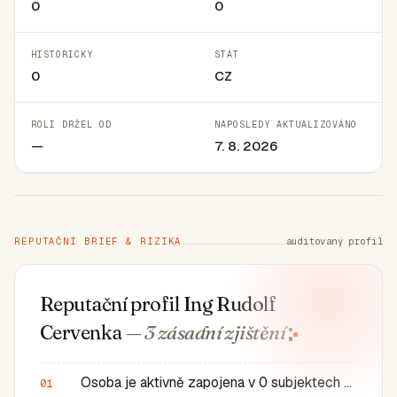
0
0
HISTORICKY
STÁT
0
CZ
ROLI DRŽEL OD
NAPOSLEDY AKTUALIZOVÁNO
—
7. 8. 2026
REPUTAČNÍ BRIEF & RIZIKA
auditovaný profil
Reputační profil Ing Rudolf
Cervenka
— 3 zásadní
zjištění
Osoba je aktivně zapojena v 0 subjektech a má 0 historic…
01