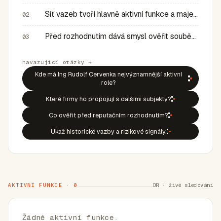
Síť vazeb tvoří hlavně aktivní funkce a majetkové role v…
02
Před rozhodnutím dává smysl ověřit souběh rolí, historic…
03
navazující otázky →
Kde má Ing Rudolf Cervenka nejvýznamnější aktivní
role?
Které firmy ho propojují s dalšími subjekty?
Co ověřit před reputačním rozhodnutím?
Ukaž historické vazby a rizikové signály.
AKTIVNÍ FUNKCE · 0
OR · živé sledování
Žádné aktivní funkce.