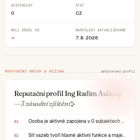
HISTORICKY
STÁT
0
CZ
ROLI DRŽEL OD
NAPOSLEDY AKTUALIZOVÁNO
—
7. 8. 2026
REPUTAČNÍ BRIEF & RIZIKA
auditovaný profil
Reputační profil Ing Radim Aulicky
— 3 zásadní
zjištění
Osoba je aktivně zapojena v 0 subjektech a má 0 historic…
01
Síť vazeb tvoří hlavně aktivní funkce a majetkové role v…
02