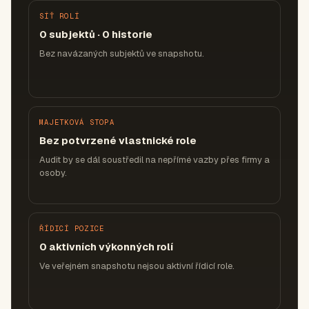
SÍŤ ROLÍ
0 subjektů · 0 historie
Bez navázaných subjektů ve snapshotu.
MAJETKOVÁ STOPA
Bez potvrzené vlastnické role
Audit by se dál soustředil na nepřímé vazby přes firmy a
osoby.
ŘÍDICÍ POZICE
0 aktivních výkonných rolí
Ve veřejném snapshotu nejsou aktivní řídicí role.