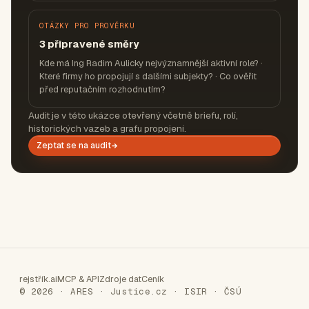
OTÁZKY PRO PROVĚRKU
3 připravené směry
Kde má Ing Radim Aulicky nejvýznamnější aktivní role? ·
Které firmy ho propojují s dalšími subjekty? · Co ověřit
před reputačním rozhodnutím?
Audit je v této ukázce otevřený včetně briefu, rolí,
historických vazeb a grafu propojení.
Zeptat se na audit
rejstřík.ai
MCP & API
Zdroje dat
Ceník
© 2026 · ARES · Justice.cz · ISIR · ČSÚ