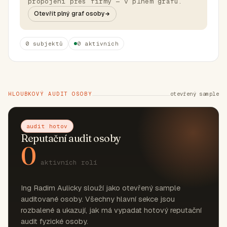
propojení přes firmy — v plném grafu.
Otevřít plný graf osoby
0 subjektů
0 aktivních
HLOUBKOVÝ AUDIT OSOBY
otevřený sample
audit hotov
Reputační audit osoby
0
aktivních rolí
Ing Radim Aulicky slouží jako otevřený sample
auditované osoby. Všechny hlavní sekce jsou
rozbalené a ukazují, jak má vypadat hotový reputační
audit fyzické osoby.