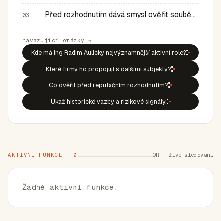
Před rozhodnutím dává smysl ověřit souběh rolí, historic…
03
navazující otázky →
Kde má Ing Radim Aulicky nejvýznamnější aktivní role?
Které firmy ho propojují s dalšími subjekty?
Co ověřit před reputačním rozhodnutím?
Ukaž historické vazby a rizikové signály.
AKTIVNÍ FUNKCE · 0
OR · živé sledování
Žádné aktivní funkce.