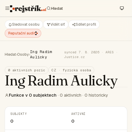
Sledovat osobu
Vidět síť
Sdílet profil
Reputační audit
Ing Radim
synced 7. 8. 2026 · ARES ·
Hledat
›
Osoby
›
Aulicky
Justice.cz
0 aktivních pozic
CZ · fyzická osoba
Ing Radim Aulicky
Funkce v 0 subjektech
· 0 aktivních · 0 historicky
SUBJEKTY
AKTIVNÍ
0
0