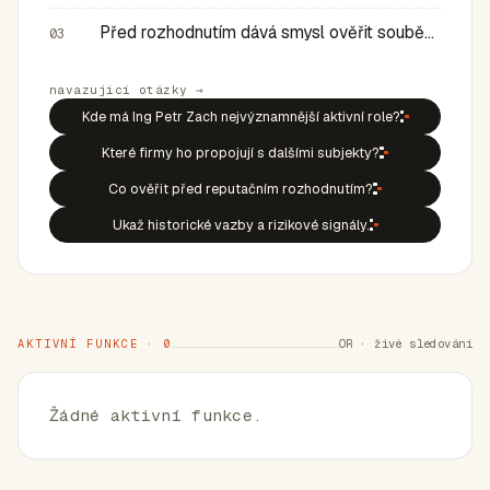
Před rozhodnutím dává smysl ověřit souběh rolí, historic…
03
navazující otázky →
Kde má Ing Petr Zach nejvýznamnější aktivní role?
Které firmy ho propojují s dalšími subjekty?
Co ověřit před reputačním rozhodnutím?
Ukaž historické vazby a rizikové signály.
AKTIVNÍ FUNKCE · 0
OR · živé sledování
Žádné aktivní funkce.