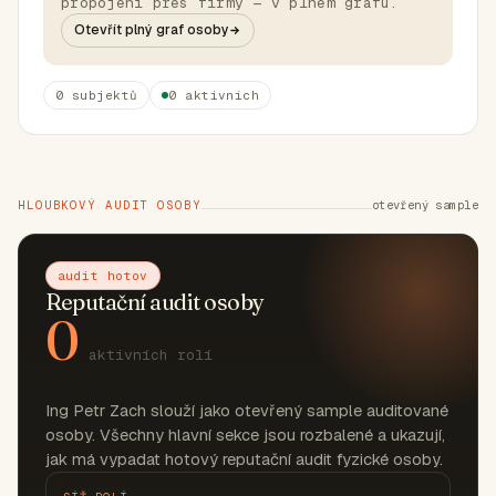
propojení přes firmy — v plném grafu.
Otevřít plný graf osoby
0 subjektů
0 aktivních
HLOUBKOVÝ AUDIT OSOBY
otevřený sample
audit hotov
Reputační audit osoby
0
aktivních rolí
Ing Petr Zach slouží jako otevřený sample auditované
osoby. Všechny hlavní sekce jsou rozbalené a ukazují,
jak má vypadat hotový reputační audit fyzické osoby.