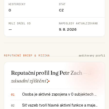
HISTORICKY
STÁT
0
CZ
ROLI DRŽEL OD
NAPOSLEDY AKTUALIZOVÁNO
—
9. 8. 2026
REPUTAČNÍ BRIEF & RIZIKA
auditovaný profil
Reputační profil Ing Petr Zach
— 3
zásadní
zjištění
Osoba je aktivně zapojena v 0 subjektech a má 0 historic…
01
Síť vazeb tvoří hlavně aktivní funkce a majetkové role v…
02