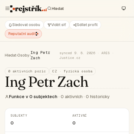
Sledovat osobu
Vidět síť
Sdílet profil
Reputační audit
Ing Petr
synced 9. 8. 2026 · ARES ·
Hledat
›
Osoby
›
Zach
Justice.cz
0 aktivních pozic
CZ · fyzická osoba
Ing Petr Zach
Funkce v 0 subjektech
· 0 aktivních · 0 historicky
SUBJEKTY
AKTIVNÍ
0
0