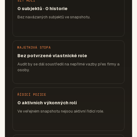
SÍŤ ROLÍ
0 subjektů · 0 historie
Bez navázaných subjektů ve snapshotu.
MAJETKOVÁ STOPA
Bez potvrzené vlastnické role
Audit by se dál soustředil na nepřímé vazby přes firmy a
osoby.
ŘÍDICÍ POZICE
0 aktivních výkonných rolí
Ve veřejném snapshotu nejsou aktivní řídicí role.