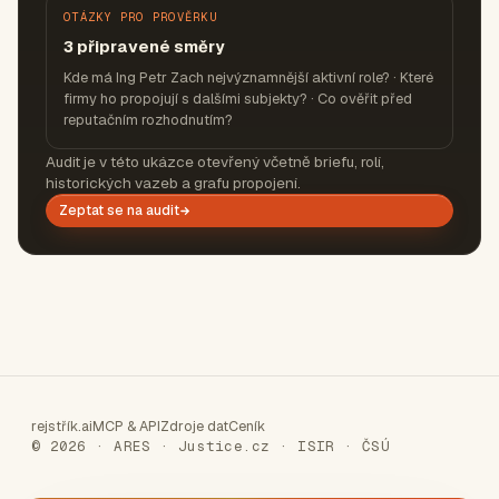
OTÁZKY PRO PROVĚRKU
3 připravené směry
Kde má Ing Petr Zach nejvýznamnější aktivní role? · Které
firmy ho propojují s dalšími subjekty? · Co ověřit před
reputačním rozhodnutím?
Audit je v této ukázce otevřený včetně briefu, rolí,
historických vazeb a grafu propojení.
Zeptat se na audit
rejstřík.ai
MCP & API
Zdroje dat
Ceník
© 2026 · ARES · Justice.cz · ISIR · ČSÚ