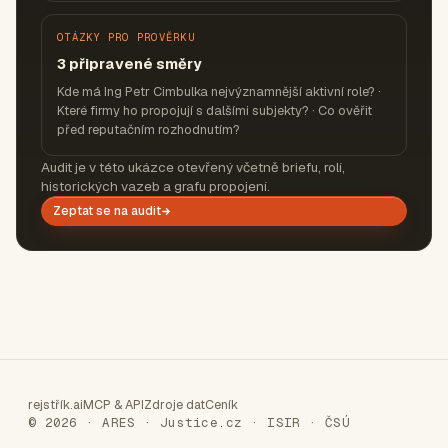
OTÁZKY PRO PROVĚRKU
3 připravené směry
Kde má Ing Petr Cimbulka nejvýznamnější aktivní role? ·
Které firmy ho propojují s dalšími subjekty? · Co ověřit
před reputačním rozhodnutím?
Audit je v této ukázce otevřený včetně briefu, rolí,
historických vazeb a grafu propojení.
Zeptat se na audit
rejstřík.ai
MCP & API
Zdroje dat
Ceník
© 2026 · ARES · Justice.cz · ISIR · ČSÚ