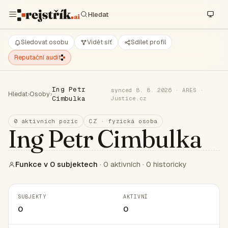
Sledovat osobu
Vidět síť
Sdílet profil
Reputační audit
Ing Petr
synced 8. 8. 2026 · ARES ·
Hledat
›
Osoby
›
Cimbulka
Justice.cz
0 aktivních pozic
CZ · fyzická osoba
Ing Petr Cimbulka
Funkce v 0 subjektech
· 0 aktivních · 0 historicky
SUBJEKTY
AKTIVNÍ
0
0