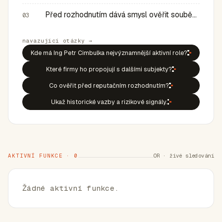
Před rozhodnutím dává smysl ověřit souběh rolí, historic…
03
navazující otázky →
Kde má Ing Petr Cimbulka nejvýznamnější aktivní role?
Které firmy ho propojují s dalšími subjekty?
Co ověřit před reputačním rozhodnutím?
Ukaž historické vazby a rizikové signály.
AKTIVNÍ FUNKCE · 0
OR · živé sledování
Žádné aktivní funkce.