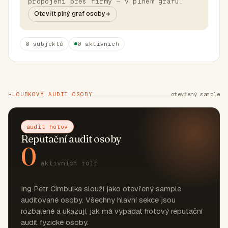
propojení přes firmy — v plném grafu.
Otevřít plný graf osoby
0 subjektů
0 aktivních
HLOUBKOVÝ AUDIT OSOBY
otevřený sample
audit hotov
Reputační audit osoby
0
aktivních rolí
Ing Petr Cimbulka slouží jako otevřený sample
auditované osoby. Všechny hlavní sekce jsou
rozbalené a ukazují, jak má vypadat hotový reputační
audit fyzické osoby.