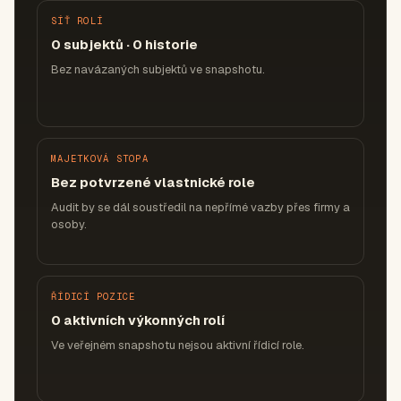
SÍŤ ROLÍ
0 subjektů · 0 historie
Bez navázaných subjektů ve snapshotu.
MAJETKOVÁ STOPA
Bez potvrzené vlastnické role
Audit by se dál soustředil na nepřímé vazby přes firmy a
osoby.
ŘÍDICÍ POZICE
0 aktivních výkonných rolí
Ve veřejném snapshotu nejsou aktivní řídicí role.