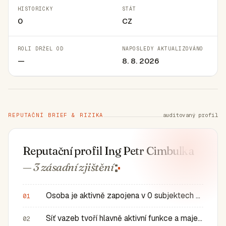
HISTORICKY
STÁT
0
CZ
ROLI DRŽEL OD
NAPOSLEDY AKTUALIZOVÁNO
—
8. 8. 2026
REPUTAČNÍ BRIEF & RIZIKA
auditovaný profil
Reputační profil Ing Petr Cimbulka
— 3 zásadní
zjištění
Osoba je aktivně zapojena v 0 subjektech a má 0 historic…
01
Síť vazeb tvoří hlavně aktivní funkce a majetkové role v…
02